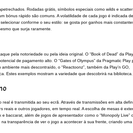
petrechados. Rodadas grátis, símbolos especiais como wilds e scatter
um bónus rápido são comuns. A volatilidade de cada jogo é indicada d
or selecionar conforme o seu estilo: se gosta por ganhos mais constant
mesmo que surja raramente.
aque pela notoriedade ou pela ideia original. O “Book of Dead” da Pla
 potencial de pagamento alto. O “Gates of Olympus” da Pragmatic Play
um ambiente mais descontraído, o “Reactoonz”, também da Play’n GO,
ica. Estes exemplos mostram a variedade que descobrirá na biblioteca.
smo
real é transmitida ao seu ecrã. Através de transmissões em alta defin
lers reais e outros jogadores, em tempo real. A escolha de mesas é exte
ack e baccarat, além de jogos de apresentador como o “Monopoly Live” 
e na transparência de ver o jogo a acontecer à sua frente, criando uma