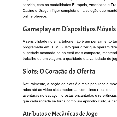
servida, com as modalidades Europeia, Americana e Fra
Casino e Dragon Tiger completa uma seleção que mantém 
online oferece.
Gameplay em Dispositivos Móveis
A sensibilidade no smartphone não é um pensamento tard
programada em HTML5. Isto quer dizer que operam diret
superfície acomoda-se ao ecrã mais compacto, mantendo 
trabalho ou em viagem, a qualidade e a variedade de jog
Slots: O Coração da Oferta
Naturalmente, a seção de slots é a mais populosa e mov
rolos até às video slots modernas com cinco rolos e dez
aventuras no espaço, florestas encantadas e referências 
que cada rodada se torna como um episódio curto, e n
Atributos e Mecânicas de Jogo