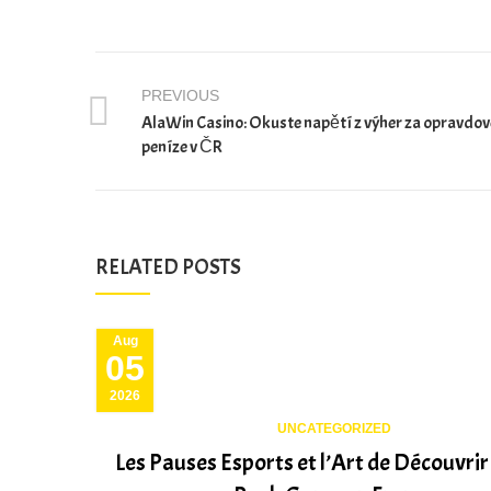
PREVIOUS
AlaWin Casino: Okuste napětí z výher za opravdov
peníze v ČR
RELATED POSTS
Aug
05
2026
UNCATEGORIZED
Les Pauses Esports et l’Art de Découvri