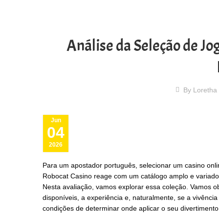
Análise da Seleção de Jo
By
Loretha
Jun
04
2026
Para um apostador português, selecionar um casino onl
Robocat Casino reage com um catálogo amplo e variado
Nesta avaliação, vamos explorar essa coleção. Vamos ob
disponíveis, a experiência e, naturalmente, se a vivência
condições de determinar onde aplicar o seu divertimento