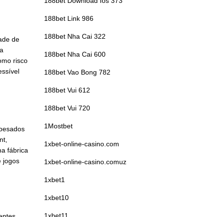
188bet Download Ios 373
188bet Link 986
188bet Nha Cai 322
dade de
ma
188bet Nha Cai 600
omo risco
ssível
188bet Vao Bong 782
188bet Vui 612
188bet Vui 720
1Mostbet
 pesados
nt,
1xbet-online-casino.com
ma fábrica
e jogos
1xbet-online-casino.comuz
1xbet1
1xbet10
1xbet11
entes