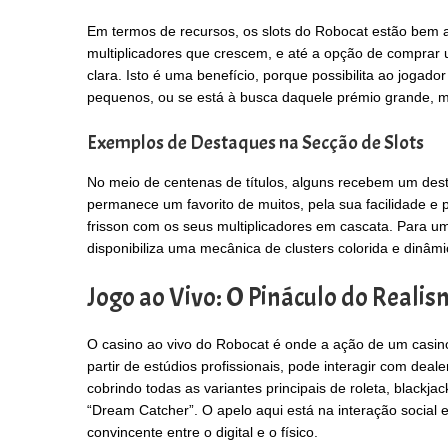
Em termos de recursos, os slots do Robocat estão bem a
multiplicadores que crescem, e até a opção de comprar 
clara. Isto é uma benefício, porque possibilita ao jogad
pequenos, ou se está à busca daquele prémio grande, 
Exemplos de Destaques na Secção de Slots
No meio de centenas de títulos, alguns recebem um dest
permanece um favorito de muitos, pela sua facilidade e
frisson com os seus multiplicadores em cascata. Para 
disponibiliza uma mecânica de clusters colorida e dinâm
Jogo ao Vivo: O Pináculo do Reali
O casino ao vivo do Robocat é onde a ação de um casino 
partir de estúdios profissionais, pode interagir com dea
cobrindo todas as variantes principais de roleta, blackj
“Dream Catcher”. O apelo aqui está na interação social 
convincente entre o digital e o físico.