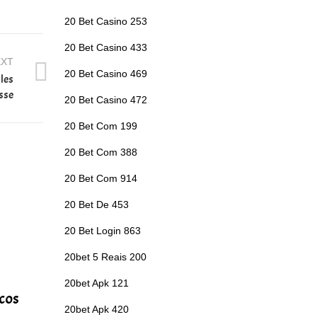
20 Bet Casino 253
20 Bet Casino 433
EXT
20 Bet Casino 469
 les
isse
20 Bet Casino 472
20 Bet Com 199
20 Bet Com 388
20 Bet Com 914
20 Bet De 453
20 Bet Login 863
20bet 5 Reais 200
20bet Apk 121
icos
20bet Apk 420