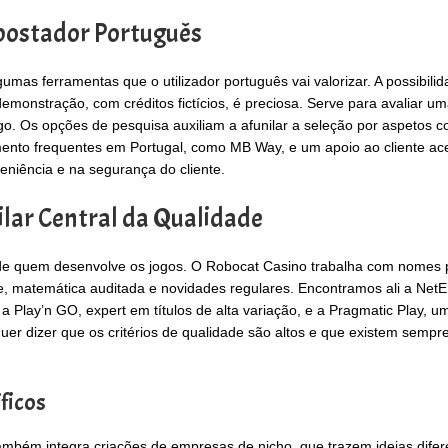
Apostador Português
mas ferramentas que o utilizador português vai valorizar. A possibili
onstração, com créditos fictícios, é preciosa. Serve para avaliar u
o. Os opções de pesquisa auxiliam a afunilar a seleção por aspetos c
ento frequentes em Portugal, como MB Way, e um apoio ao cliente ace
niência e na segurança do cliente.
ilar Central da Qualidade
, de quem desenvolve os jogos. O Robocat Casino trabalha com nomes
de, matemática auditada e novidades regulares. Encontramos ali a NetE
 Play’n GO, expert em títulos de alta variação, e a Pragmatic Play, u
uer dizer que os critérios de qualidade são altos e que existem sempr
ficos
também integra criações de empresas de nicho, que trazem ideias difer