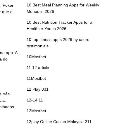
10 Best Meal Planning Apps for Weekly
, Poker
Menus in 2026
r que o
10 Best Nutrition Tracker Apps for a
Healthier You in 2026
10 top fitness apps 2026 by users
testimonials
ma app. A
10Mostbet
a do
11.12 article
11Mostbet
12 Play 831
 três
12-14.11
cia,
balhados
12Mostbet
12play Online Casino Malaysia 211