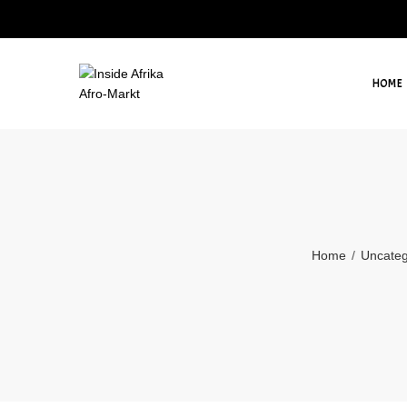
HOME
Home
Uncateg