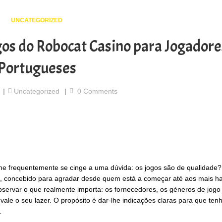
UNCATEGORIZED
gos do Robocat Casino para Jogadore
Portugueses
Uncategorized
0
Comments
ine frequentemente se cinge a uma dúvida: os jogos são de qualidade
, concebido para agradar desde quem está a começar até aos mais ha
servar o que realmente importa: os fornecedores, os géneros de jogo
 vale o seu lazer. O propósito é dar-lhe indicações claras para que ten
.