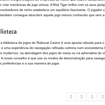
r criar mecânicas de jogo únicas. A Red Tiger brilha com os seus jackp
senvolvedores de nicho estabelece um equilíbrio fascinante. O jogador
 também consegue descobrir aquele jogo menos conhecido que vem a 
lioteca
 a biblioteca de jogos do Robocat Casino é uma aposta robusta para o
s e uma experiência de navegação refinada culmina num ecossistema l
lots modernos, na abordagem dos jogos de mesa ou na adrenalina do v
el. A nosso conselho é que use os modos de demonstração para navegar
s preferências e a sua maneira de jogar.