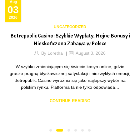
Aug
03
2026
UNCATEGORIZED
Betrepublic Casino: Szybkie Wypłaty, Hojne Bonusy i
Nieskończona Zabawa w Polsce
By
Loretha
August 3, 2026
W szybko zmieniającym się świecie kasyn online, gdzie
gracze pragną błyskawicznej satysfakcji i niezwykłych emocji,
Betrepublic Casino wyróżnia się jako najlepszy wybór na
polskim rynku. Platforma ta nie tylko odpowiada…
CONTINUE READING