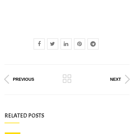
PREVIOUS
NEXT
RELATED POSTS