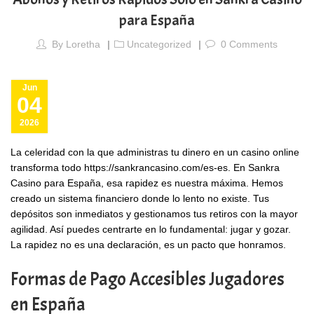
para España
By
Loretha
Uncategorized
0
Comments
Jun
04
2026
La celeridad con la que administras tu dinero en un casino online
transforma todo
https://sankrancasino.com/es-es
. En Sankra
Casino para España, esa rapidez es nuestra máxima. Hemos
creado un sistema financiero donde lo lento no existe. Tus
depósitos son inmediatos y gestionamos tus retiros con la mayor
agilidad. Así puedes centrarte en lo fundamental: jugar y gozar.
La rapidez no es una declaración, es un pacto que honramos.
Formas de Pago Accesibles Jugadores
en España