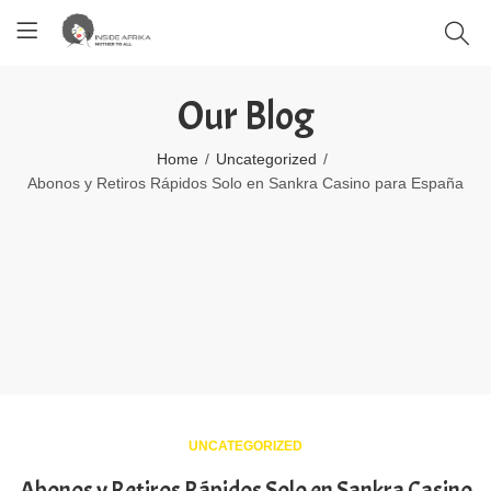
Our Blog
Home
Uncategorized
Abonos y Retiros Rápidos Solo en Sankra Casino para España
UNCATEGORIZED
Abonos y Retiros Rápidos Solo en Sankra Casino