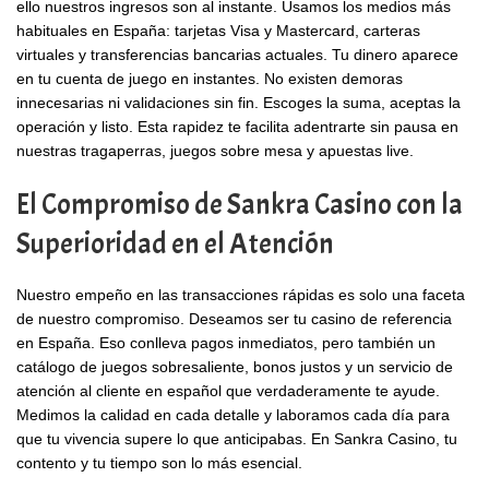
ello nuestros ingresos son al instante. Usamos los medios más
habituales en España: tarjetas Visa y Mastercard, carteras
virtuales y transferencias bancarias actuales. Tu dinero aparece
en tu cuenta de juego en instantes. No existen demoras
innecesarias ni validaciones sin fin. Escoges la suma, aceptas la
operación y listo. Esta rapidez te facilita adentrarte sin pausa en
nuestras tragaperras, juegos sobre mesa y apuestas live.
El Compromiso de Sankra Casino con la
Superioridad en el Atención
Nuestro empeño en las transacciones rápidas es solo una faceta
de nuestro compromiso. Deseamos ser tu casino de referencia
en España. Eso conlleva pagos inmediatos, pero también un
catálogo de juegos sobresaliente, bonos justos y un servicio de
atención al cliente en español que verdaderamente te ayude.
Medimos la calidad en cada detalle y laboramos cada día para
que tu vivencia supere lo que anticipabas. En Sankra Casino, tu
contento y tu tiempo son lo más esencial.