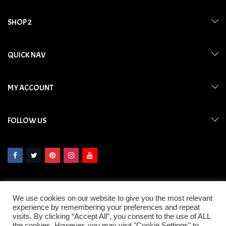
SHOP 2
QUICK NAV
MY ACCOUNT
FOLLOW US
We use cookies on our website to give you the most relevant
experience by remembering your preferences and repeat
visits. By clicking “Accept All”, you consent to the use of ALL
the cookies. However, you may visit "Cookie Settings" to