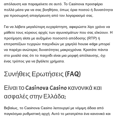
απόλαυση και παραμείνετε σε αυτό. Το Casinova προσφέρει
πολλά μέσα για να σας βοηθήσει, όπως όρια ποσού ή δυνατότητα
για προσωρινή απαγόρευση από τον λογαριασμό σας.
Για να λάβετε μεγαλύτερη ευχαρίστηση, αφιερώστε λίγο χρόνο να
μάθετε τους κύριους αρχές των αγωνισμάτων που σας ελκύουν. Η
προτίμηση slots με αυξημένο ποσοστό απόδοσης (RTP) ή
επιτραπέζιων τυχερών παιχνιδιών με χαμηλό house edge μπορεί
να παρέχει ανώτερες δυνατότητες μακροχρόνια. Κρατάτε πάντα
στο μυαλό σας ότι το παιχνίδι είναι μια μορφή απόλαυσης, όχι
ένας τρόπος για να βγάλετε χρήματα.
Συνήθεις Ερωτήσεις (FAQ)
Είναι το Casinova Casino κανονικά και
ασφαλές στην Ελλάδα;
Βεβαίως, το Casinova Casino λειτουργεί με νόμιμη άδεια από
παγκόσμια ρυθμιστική αρχή. Αυτό το μετατρέπει ένα κανονικό και