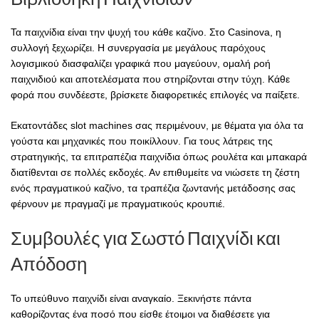
Τα παιχνίδια είναι την ψυχή του κάθε καζίνο. Στο Casinova, η
συλλογή ξεχωρίζει. Η συνεργασία με μεγάλους παρόχους
λογισμικού διασφαλίζει γραφικά που μαγεύουν, ομαλή ροή
παιχνιδιού και αποτελέσματα που στηρίζονται στην τύχη. Κάθε
φορά που συνδέεστε, βρίσκετε διαφορετικές επιλογές να παίξετε.
Εκατοντάδες slot machines σας περιμένουν, με θέματα για όλα τα
γούστα και μηχανικές που ποικίλλουν. Για τους λάτρεις της
στρατηγικής, τα επιτραπέζια παιχνίδια όπως ρουλέτα και μπακαρά
διατίθενται σε πολλές εκδοχές. Αν επιθυμείτε να νιώσετε τη ζέστη
ενός πραγματικού καζίνο, τα τραπέζια ζωντανής μετάδοσης σας
φέρνουν με πραγμαζί με πραγματικούς κρουπιέ.
Συμβουλές για Σωστό Παιχνίδι και
Απόδοση
Το υπεύθυνο παιχνίδι είναι αναγκαίο. Ξεκινήστε πάντα
καθορίζοντας ένα ποσό που είσθε έτοιμοι να διαθέσετε για