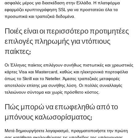
ασφαλές μέρος για διασκέδαση στην Ελλάδα. Η πλατφόρμα
εφαρμόζει κρυπτογράφηση SSL για να προστατεύει όλα τα
προσωπικά και τραπεζικά δεδομένα.
Ποιές είναι οι περισσότερο προτιμητέες
επιλογές πληρωμής για ντόπιους
παίκτες;
Οι Έλληνες παίκτες επιλέγουν συνήθως πιστωτικές και χρεωστικές
κάρτες Visa και Mastercard, καθώς και ηλεκτρονικά πορτοφόλια
όπως το Skrill και το Neteller. Άμεσες τραπεζικές μεταφορές
αποτελούν επίσης μια συνήθης λύση. Οι πολλές συναλλαγές
τελειώνουν σύντομα και χωρίς πρόσθετο κόστος.
Πώς μπορώ να επωφεληθώ από το
μπόνους καλωσορίσματος;
Μετά δημιουργήσετε λογαριασμό, πραγματοποιήστε την πρώτη
σας κατάθεση ακολουθώντας τις υποδείξεις της υπάρχουσας