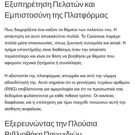
Εξυπηρέτηση Πελατών και
Εμπιστοσύνη της Πλατφόρμας
Πως διαχειρίζεται ένα καζίνο τα θέματα των πελατών του; Η
απάντηση σε αυτό αποκαλύπτει πολλά. Το Casinova παρέχει
πολλά μέσα επικοινωνίας, όπως ζωντανή συνομιλία και email. Η
τμήμα υποστήριξης είναι διαθέσιμη όταν την απαιτείτε
περισσότερο και είναι σε θέση να βοηθήσει με θέματα που
αφορούν τεχνικά ζητήματα ή συναλλαγές.
Η αξιοπιστία της πλατφόρμας απορρέει και από την νόμιμη
αδειοδότησή της. Αυτό σημαίνει ότι οι γεννήτριες τυχαίων αριθμών
(RNG) επιβλέπονται για αμεροληψία και ότι τα προσωπικά σας
δεδομένα φυλάσσονται με κάθε πιθανό τρόπο. Οι κανόνες
διαφάνειας και η υπόσχεση για τίμιο παιχνίδι τονώνουν αυτή την
αίσθηση ασφάλειας.
Εξερευνώντας την Πλούσια
Βιβλιοθήκη Παιχνιδιών