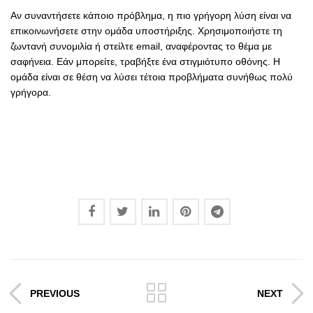
Αν συναντήσετε κάποιο πρόβλημα, η πιο γρήγορη λύση είναι να
επικοινωνήσετε στην ομάδα υποστήριξης. Χρησιμοποιήστε τη
ζωντανή συνομιλία ή στείλτε email, αναφέροντας το θέμα με
σαφήνεια. Εάν μπορείτε, τραβήξτε ένα στιγμιότυπο οθόνης. Η
ομάδα είναι σε θέση να λύσει τέτοια προβλήματα συνήθως πολύ
γρήγορα.
PREVIOUS
NEXT