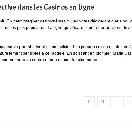
ctive dans les Casinos en Ligne
avenir. On peut imaginer des systèmes où les votes décideront quels nou
itres les plus populaires. La ligne qui sépare l’opérateur du client devi
cipation va probablement se consolider. Les joueurs suisses, habitués 
naturellement sensibles à ce modèle. En agissant en pionnier, Mafia Cas
e sa communauté au centre même de son fonctionnement.