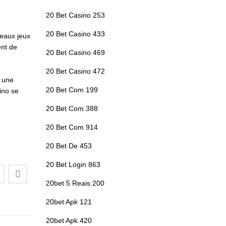
20 Bet Casino 253
20 Bet Casino 433
veaux jeux
ent de
20 Bet Casino 469
20 Bet Casino 472
à une
20 Bet Com 199
ino se
20 Bet Com 388
20 Bet Com 914
20 Bet De 453
20 Bet Login 863
20bet 5 Reais 200
20bet Apk 121
20bet Apk 420