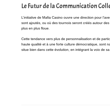
Le Futur de la Communication Colle
L’initiative de Mafia Casino ouvre une direction pour l’
sont ajoutés, ou où des tournois seront créés autour des t
plus en plus floue.
Cette tendance vers plus de personnalisation et de parti
haute qualité et à une forte culture démocratique, sont 
situe bien dans cette évolution, en intégrant la voix d