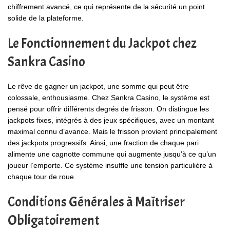
chiffrement avancé, ce qui représente de la sécurité un point
solide de la plateforme.
Le Fonctionnement du Jackpot chez
Sankra Casino
Le rêve de gagner un jackpot, une somme qui peut être
colossale, enthousiasme. Chez Sankra Casino, le système est
pensé pour offrir différents degrés de frisson. On distingue les
jackpots fixes, intégrés à des jeux spécifiques, avec un montant
maximal connu d’avance. Mais le frisson provient principalement
des jackpots progressifs. Ainsi, une fraction de chaque pari
alimente une cagnotte commune qui augmente jusqu’à ce qu’un
joueur l’emporte. Ce système insuffle une tension particulière à
chaque tour de roue.
Conditions Générales à Maîtriser
Obligatoirement