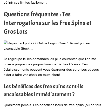
définir ces limites facilement.
Questions fréquentes : Tes
Interrogations sur les Free Spins et
Gros Lots
Je regroupe ici les demandes les plus courantes que l’on me
pose à propos des propositions de Sankra Casino. Ces
éclaircissements peuvent vous épargner des surprises et vous
aider à faire vos choix en toute clarté.
Les bénéfices des free spins sont-ils
encaissables immédiatement ?
Quasiment jamais. Les bénéfices issus de free spins (ou de tout