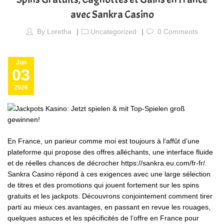
avec Sankra Casino
By
Loretha
Uncategorized
0
Comments
Jun
03
2026
En France, un parieur comme moi est toujours à l’affût d’une
plateforme qui propose des offres alléchants, une interface fluide
et de réelles chances de décrocher
https://sankra.eu.com/fr-fr/
.
Sankra Casino répond à ces exigences avec une large sélection
de titres et des promotions qui jouent fortement sur les spins
gratuits et les jackpots. Découvrons conjointement comment tirer
parti au mieux ces avantages, en passant en revue les rouages,
quelques astuces et les spécificités de l’offre en France pour