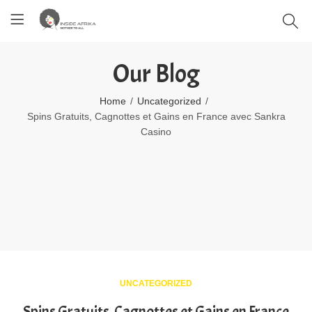
Our Blog
Home
Uncategorized
Spins Gratuits, Cagnottes et Gains en France avec Sankra
Casino
UNCATEGORIZED
Spins Gratuits, Cagnottes et Gains en France