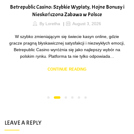
Betrepublic Casino: Szybkie Wypłaty, Hojne Bonusy i
Nieskończona Zabawa w Polsce
By
Loretha
August 3, 2026
W szybko zmieniającym się świecie kasyn online, gdzie
gracze pragną błyskawicznej satysfakcji i niezwykłych emocji,
Betrepublic Casino wyróżnia się jako najlepszy wybór na
polskim rynku. Platforma ta nie tylko odpowiada…
CONTINUE READING
LEAVE A REPLY