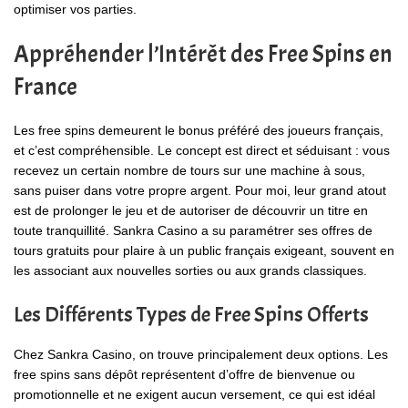
optimiser vos parties.
Appréhender l’Intérêt des Free Spins en
France
Les free spins demeurent le bonus préféré des joueurs français,
et c’est compréhensible. Le concept est direct et séduisant : vous
recevez un certain nombre de tours sur une machine à sous,
sans puiser dans votre propre argent. Pour moi, leur grand atout
est de prolonger le jeu et de autoriser de découvrir un titre en
toute tranquillité. Sankra Casino a su paramétrer ses offres de
tours gratuits pour plaire à un public français exigeant, souvent en
les associant aux nouvelles sorties ou aux grands classiques.
Les Différents Types de Free Spins Offerts
Chez Sankra Casino, on trouve principalement deux options. Les
free spins sans dépôt représentent d’offre de bienvenue ou
promotionnelle et ne exigent aucun versement, ce qui est idéal