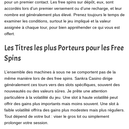
pour un premier contact. Les free spins sur dépôt, eux, sont
accordés lors d’un premier versement ou d’une recharge, et leur
nombre est généralement plus élevé. Prenez toujours le temps de
examiner les conditions, surtout le jeu impliqué et la valeur
assignée à chaque tour, pour bien appréhender ce qui vous est
offert.
Les Titres les plus Porteurs pour les Free
Spins
L’ensemble des machines à sous ne se comportent pas de la
même manière lors de des free spins. Sankra Casino dirige
généralement ces tours vers des slots spécifiques, souvent des
nouveautés ou des valeurs sûres. Je prête une attention
particulière à la volatilité du jeu. Une slot à haute volatilité peut
offrir des gains plus importants mais moins souvent. Une slot à
faible volatilité offrira des gains plus modestes mais plus réguliers.
Tout dépend de votre but : viser le gros lot ou simplement
prolonger votre session.