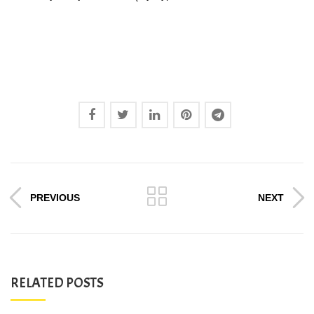
PREVIOUS
NEXT
RELATED POSTS