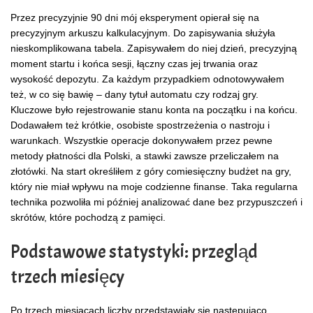
Przez precyzyjnie 90 dni mój eksperyment opierał się na
precyzyjnym arkuszu kalkulacyjnym. Do zapisywania służyła
nieskomplikowana tabela. Zapisywałem do niej dzień, precyzyjną
moment startu i końca sesji, łączny czas jej trwania oraz
wysokość depozytu. Za każdym przypadkiem odnotowywałem
też, w co się bawię – dany tytuł automatu czy rodzaj gry.
Kluczowe było rejestrowanie stanu konta na początku i na końcu.
Dodawałem też krótkie, osobiste spostrzeżenia o nastroju i
warunkach. Wszystkie operacje dokonywałem przez pewne
metody płatności dla Polski, a stawki zawsze przeliczałem na
złotówki. Na start określiłem z góry comiesięczny budżet na gry,
który nie miał wpływu na moje codzienne finanse. Taka regularna
technika pozwoliła mi później analizować dane bez przypuszczeń i
skrótów, które pochodzą z pamięci.
Podstawowe statystyki: przegląd
trzech miesięcy
Po trzech miesiącach liczby przedstawiały się następująco.