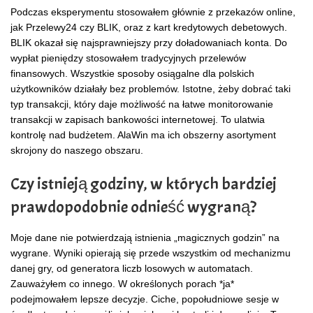
Podczas eksperymentu stosowałem głównie z przekazów online,
jak Przelewy24 czy BLIK, oraz z kart kredytowych debetowych.
BLIK okazał się najsprawniejszy przy doładowaniach konta. Do
wypłat pieniędzy stosowałem tradycyjnych przelewów
finansowych. Wszystkie sposoby osiągalne dla polskich
użytkowników działały bez problemów. Istotne, żeby dobrać taki
typ transakcji, który daje możliwość na łatwe monitorowanie
transakcji w zapisach bankowości internetowej. To ulatwia
kontrolę nad budżetem. AlaWin ma ich obszerny asortyment
skrojony do naszego obszaru.
Czy istnieją godziny, w których bardziej
prawdopodobnie odnieść wygraną?
Moje dane nie potwierdzają istnienia „magicznych godzin” na
wygrane. Wyniki opierają się przede wszystkim od mechanizmu
danej gry, od generatora liczb losowych w automatach.
Zauważyłem co innego. W określonych porach *ja*
podejmowałem lepsze decyzje. Ciche, popołudniowe sesje w