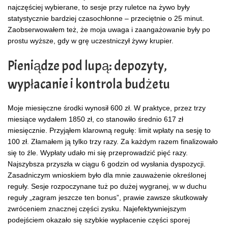
najczęściej wybierane, to sesje przy ruletce na żywo były
statystycznie bardziej czasochłonne – przeciętnie o 25 minut.
Zaobserwowałem też, że moja uwaga i zaangażowanie były po
prostu wyższe, gdy w grę uczestniczył żywy krupier.
Pieniądze pod lupą: depozyty,
wypłacanie i kontrola budżetu
Moje miesięczne środki wynosił 600 zł. W praktyce, przez trzy
miesiące wydałem 1850 zł, co stanowiło średnio 617 zł
miesięcznie. Przyjąłem klarowną regułę: limit wpłaty na sesję to
100 zł. Złamałem ją tylko trzy razy. Za każdym razem finalizowało
się to źle. Wypłaty udało mi się przeprowadzić pięć razy.
Najszybsza przyszła w ciągu 6 godzin od wysłania dyspozycji.
Zasadniczym wnioskiem było dla mnie zauważenie określonej
reguły. Sesje rozpoczynane tuż po dużej wygranej, w w duchu
reguły „zagram jeszcze ten bonus”, prawie zawsze skutkowały
zwróceniem znacznej części zysku. Najefektywniejszym
podejściem okazało się szybkie wypłacenie części sporej