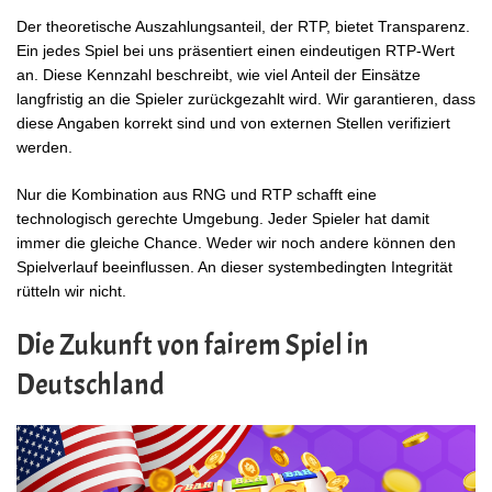
Der theoretische Auszahlungsanteil, der RTP, bietet Transparenz.
Ein jedes Spiel bei uns präsentiert einen eindeutigen RTP-Wert
an. Diese Kennzahl beschreibt, wie viel Anteil der Einsätze
langfristig an die Spieler zurückgezahlt wird. Wir garantieren, dass
diese Angaben korrekt sind und von externen Stellen verifiziert
werden.
Nur die Kombination aus RNG und RTP schafft eine
technologisch gerechte Umgebung. Jeder Spieler hat damit
immer die gleiche Chance. Weder wir noch andere können den
Spielverlauf beeinflussen. An dieser systembedingten Integrität
rütteln wir nicht.
Die Zukunft von fairem Spiel in
Deutschland