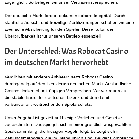
zugänglich. So belegen wir unser Vertrauensversprechen.
Der deutsche Markt fordert dokumentierbare Integrität. Durch
staatliche Aufsicht und freiwillige Zertifizierungen schaffen wir eine
zweifache Absicherung für den Spieler. Diese Kultur der
Überprüfbarkeit ist für unseren Betrieb essenziell.
Der Unterschied: Was Robocat Casino
im deutschen Markt hervorhebt
Verglichen mit anderen Anbietern setzt Robocat Casino
durchgängig auf den lizenzierten deutschen Markt. Ausländische
Casinos locken oft mit üppigen Versprechen. Wir vertrauen auf
die stabile Basis der deutschen Lizenz und den damit
verbundenen, weitreichenden Spielerschutz.
Unser Angebot ist gezielt auf hiesige Vorlieben und Gesetze
zugeschnitten. Das spiegelt sich in einer gründlich ausgewählten
Spielesammlung, die hiesigen Regeln folgt. Es zeigt sich in
Zahlungsmethoden, die im Inland üblich sind. Bei der Compliance