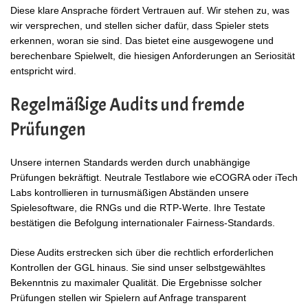
Diese klare Ansprache fördert Vertrauen auf. Wir stehen zu, was
wir versprechen, und stellen sicher dafür, dass Spieler stets
erkennen, woran sie sind. Das bietet eine ausgewogene und
berechenbare Spielwelt, die hiesigen Anforderungen an Seriosität
entspricht wird.
Regelmäßige Audits und fremde
Prüfungen
Unsere internen Standards werden durch unabhängige
Prüfungen bekräftigt. Neutrale Testlabore wie eCOGRA oder iTech
Labs kontrollieren in turnusmäßigen Abständen unsere
Spielesoftware, die RNGs und die RTP-Werte. Ihre Testate
bestätigen die Befolgung internationaler Fairness-Standards.
Diese Audits erstrecken sich über die rechtlich erforderlichen
Kontrollen der GGL hinaus. Sie sind unser selbstgewähltes
Bekenntnis zu maximaler Qualität. Die Ergebnisse solcher
Prüfungen stellen wir Spielern auf Anfrage transparent