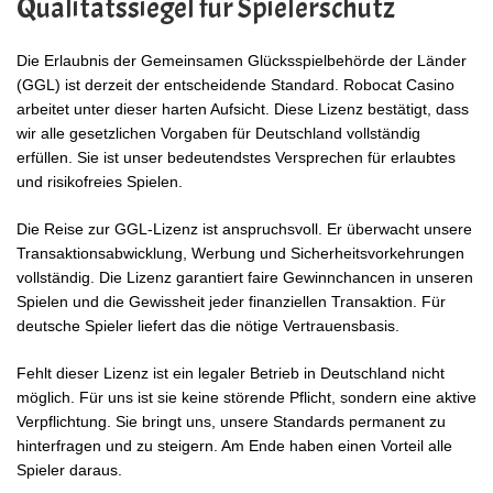
Qualitätssiegel für Spielerschutz
Die Erlaubnis der Gemeinsamen Glücksspielbehörde der Länder
(GGL) ist derzeit der entscheidende Standard. Robocat Casino
arbeitet unter dieser harten Aufsicht. Diese Lizenz bestätigt, dass
wir alle gesetzlichen Vorgaben für Deutschland vollständig
erfüllen. Sie ist unser bedeutendstes Versprechen für erlaubtes
und risikofreies Spielen.
Die Reise zur GGL-Lizenz ist anspruchsvoll. Er überwacht unsere
Transaktionsabwicklung, Werbung und Sicherheitsvorkehrungen
vollständig. Die Lizenz garantiert faire Gewinnchancen in unseren
Spielen und die Gewissheit jeder finanziellen Transaktion. Für
deutsche Spieler liefert das die nötige Vertrauensbasis.
Fehlt dieser Lizenz ist ein legaler Betrieb in Deutschland nicht
möglich. Für uns ist sie keine störende Pflicht, sondern eine aktive
Verpflichtung. Sie bringt uns, unsere Standards permanent zu
hinterfragen und zu steigern. Am Ende haben einen Vorteil alle
Spieler daraus.