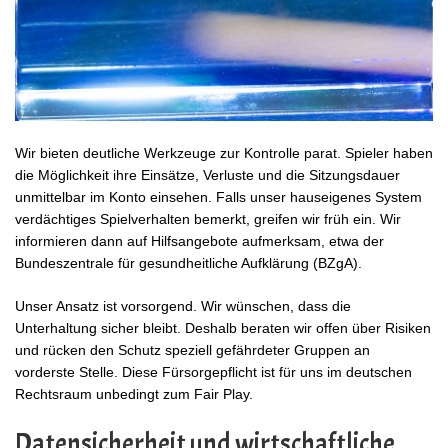
Wir bieten deutliche Werkzeuge zur Kontrolle parat. Spieler haben
die Möglichkeit ihre Einsätze, Verluste und die Sitzungsdauer
unmittelbar im Konto einsehen. Falls unser hauseigenes System
verdächtiges Spielverhalten bemerkt, greifen wir früh ein. Wir
informieren dann auf Hilfsangebote aufmerksam, etwa der
Bundeszentrale für gesundheitliche Aufklärung (BZgA).
Unser Ansatz ist vorsorgend. Wir wünschen, dass die
Unterhaltung sicher bleibt. Deshalb beraten wir offen über Risiken
und rücken den Schutz speziell gefährdeter Gruppen an
vorderste Stelle. Diese Fürsorgepflicht ist für uns im deutschen
Rechtsraum unbedingt zum Fair Play.
Datensicherheit und wirtschaftliche