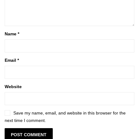
Name
*
Email
*
Website
Save my name, email, and website in this browser for the
next time I comment.