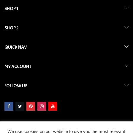
SHOP 1
SHOP 2
QUICK NAV
MY ACCOUNT
FOLLOW US
We use cookies on our website to give you the most relevant