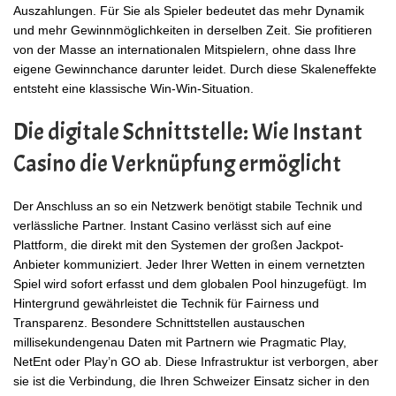
Auszahlungen. Für Sie als Spieler bedeutet das mehr Dynamik
und mehr Gewinnmöglichkeiten in derselben Zeit. Sie profitieren
von der Masse an internationalen Mitspielern, ohne dass Ihre
eigene Gewinnchance darunter leidet. Durch diese Skaleneffekte
entsteht eine klassische Win-Win-Situation.
Die digitale Schnittstelle: Wie Instant
Casino die Verknüpfung ermöglicht
Der Anschluss an so ein Netzwerk benötigt stabile Technik und
verlässliche Partner. Instant Casino verlässt sich auf eine
Plattform, die direkt mit den Systemen der großen Jackpot-
Anbieter kommuniziert. Jeder Ihrer Wetten in einem vernetzten
Spiel wird sofort erfasst und dem globalen Pool hinzugefügt. Im
Hintergrund gewährleistet die Technik für Fairness und
Transparenz. Besondere Schnittstellen austauschen
millisekundengenau Daten mit Partnern wie Pragmatic Play,
NetEnt oder Play’n GO ab. Diese Infrastruktur ist verborgen, aber
sie ist die Verbindung, die Ihren Schweizer Einsatz sicher in den