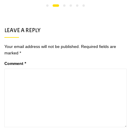
LEAVE A REPLY
Your email address will not be published.
Required fields are
marked
*
Comment
*