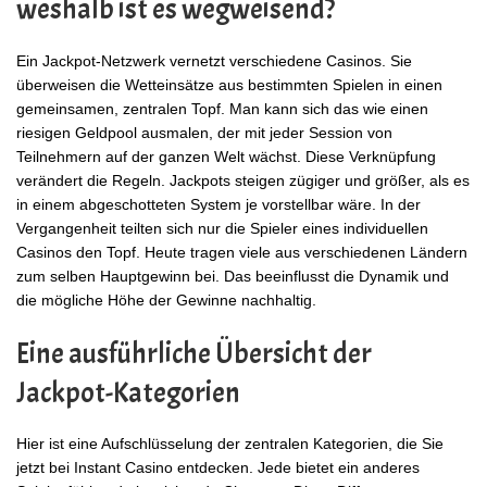
weshalb ist es wegweisend?
Ein Jackpot-Netzwerk vernetzt verschiedene Casinos. Sie
überweisen die Wetteinsätze aus bestimmten Spielen in einen
gemeinsamen, zentralen Topf. Man kann sich das wie einen
riesigen Geldpool ausmalen, der mit jeder Session von
Teilnehmern auf der ganzen Welt wächst. Diese Verknüpfung
verändert die Regeln. Jackpots steigen zügiger und größer, als es
in einem abgeschotteten System je vorstellbar wäre. In der
Vergangenheit teilten sich nur die Spieler eines individuellen
Casinos den Topf. Heute tragen viele aus verschiedenen Ländern
zum selben Hauptgewinn bei. Das beeinflusst die Dynamik und
die mögliche Höhe der Gewinne nachhaltig.
Eine ausführliche Übersicht der
Jackpot-Kategorien
Hier ist eine Aufschlüsselung der zentralen Kategorien, die Sie
jetzt bei Instant Casino entdecken. Jede bietet ein anderes