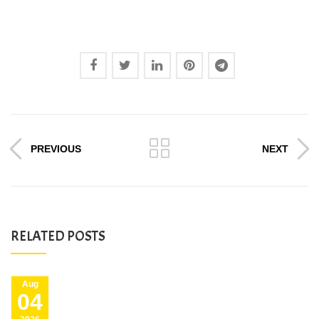
PREVIOUS
NEXT
RELATED POSTS
Aug
04