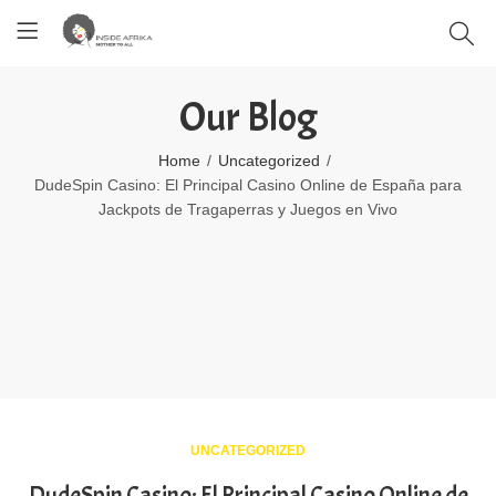
Our Blog
Home
Uncategorized
DudeSpin Casino: El Principal Casino Online de España para
Jackpots de Tragaperras y Juegos en Vivo
UNCATEGORIZED
DudeSpin Casino: El Principal Casino Online de