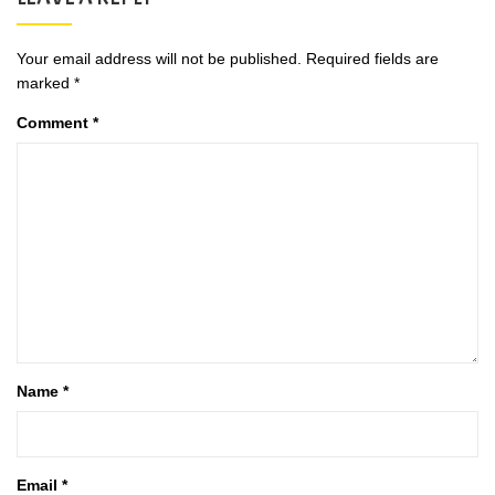
Your email address will not be published.
Required fields are
marked
*
Comment
*
Name
*
Email
*