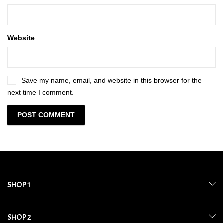
Website
Save my name, email, and website in this browser for the
next time I comment.
SHOP 1
SHOP 2