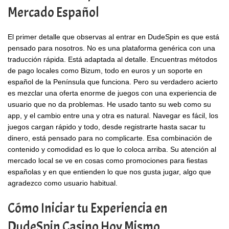
Mercado Español
El primer detalle que observas al entrar en DudeSpin es que está
pensado para nosotros. No es una plataforma genérica con una
traducción rápida. Está adaptada al detalle. Encuentras métodos
de pago locales como Bizum, todo en euros y un soporte en
español de la Península que funciona. Pero su verdadero acierto
es mezclar una oferta enorme de juegos con una experiencia de
usuario que no da problemas. He usado tanto su web como su
app, y el cambio entre una y otra es natural. Navegar es fácil, los
juegos cargan rápido y todo, desde registrarte hasta sacar tu
dinero, está pensado para no complicarte. Esa combinación de
contenido y comodidad es lo que lo coloca arriba. Su atención al
mercado local se ve en cosas como promociones para fiestas
españolas y en que entienden lo que nos gusta jugar, algo que
agradezco como usuario habitual.
Cómo Iniciar tu Experiencia en
DudeSpin Casino Hoy Mismo