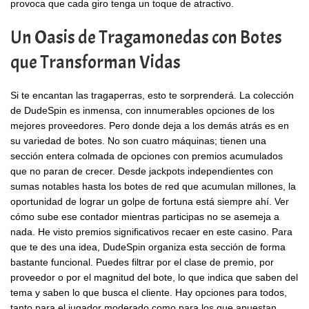
provoca que cada giro tenga un toque de atractivo.
Un Oasis de Tragamonedas con Botes
que Transforman Vidas
Si te encantan las tragaperras, esto te sorprenderá. La colección
de DudeSpin es inmensa, con innumerables opciones de los
mejores proveedores. Pero donde deja a los demás atrás es en
su variedad de botes. No son cuatro máquinas; tienen una
sección entera colmada de opciones con premios acumulados
que no paran de crecer. Desde jackpots independientes con
sumas notables hasta los botes de red que acumulan millones, la
oportunidad de lograr un golpe de fortuna está siempre ahí. Ver
cómo sube ese contador mientras participas no se asemeja a
nada. He visto premios significativos recaer en este casino. Para
que te des una idea, DudeSpin organiza esta sección de forma
bastante funcional. Puedes filtrar por el clase de premio, por
proveedor o por el magnitud del bote, lo que indica que saben del
tema y saben lo que busca el cliente. Hay opciones para todos,
tanto para el jugador moderado como para los que apuestan