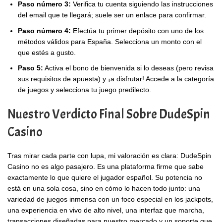
Paso número 3:
Verifica tu cuenta siguiendo las instrucciones
del email que te llegará; suele ser un enlace para confirmar.
Paso número 4:
Efectúa tu primer depósito con uno de los
métodos válidos para España. Selecciona un monto con el
que estés a gusto.
Paso 5:
Activa el bono de bienvenida si lo deseas (pero revisa
sus requisitos de apuesta) y ¡a disfrutar! Accede a la categoría
de juegos y selecciona tu juego predilecto.
Nuestro Verdicto Final Sobre DudeSpin
Casino
Tras mirar cada parte con lupa, mi valoración es clara: DudeSpin
Casino no es algo pasajero. Es una plataforma firme que sabe
exactamente lo que quiere el jugador español. Su potencia no
está en una sola cosa, sino en cómo lo hacen todo junto: una
variedad de juegos inmensa con un foco especial en los jackpots,
una experiencia en vivo de alto nivel, una interfaz que marcha,
transacciones diseñadas para nuestro mercado y un soporte que