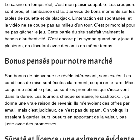
Le casino en temps réel, c’est mon plaisir coupable. Les croupiers
sont pros, et l’ambiance est là. J’ai vécu de bons moments sur les
tables de roulette et de blackjack. L’interaction est spontanée, et
la vidéo ne se coupe pas au milieu d’un tour. C’est primordial pour
ne pas gâcher le jeu. Cette partie du site satisfait vraiment le
besoin d’authenticité. C’est encore plus sympa quand on y joue à
plusieurs, en discutant avec des amis en même temps.
Bonus pensés pour notre marché
Son bonus de bienvenue se révèle intéressant, sans excès. Les
conditions de mise sont écrites clairement, ce qui reste rare. Mais
ce qui me séduit le plus, ce sont les promotions qui s’inscrivent
dans la durée. Les tournois chaque semaine, le cashback… ça
donne une vraie raison de revenir. Ils m’envoient des offres par
email, mais c’est judicieux, ce n’est pas du spam. On voit qu’ils
essaient à garder leurs joueurs en apportant de la valeur, pas
juste avec des promesses.
Sûreté et licence : une exigence évidente