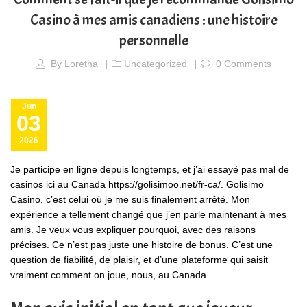
Casino à mes amis canadiens : une histoire
personnelle
By
Loretha
Uncategorized
0
Comments
Jun
03
2026
Je participe en ligne depuis longtemps, et j’ai essayé pas mal de
casinos ici au Canada
https://golisimoo.net/fr-ca/
. Golisimo
Casino, c’est celui où je me suis finalement arrêté. Mon
expérience a tellement changé que j’en parle maintenant à mes
amis. Je veux vous expliquer pourquoi, avec des raisons
précises. Ce n’est pas juste une histoire de bonus. C’est une
question de fiabilité, de plaisir, et d’une plateforme qui saisit
vraiment comment on joue, nous, au Canada.