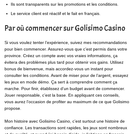
Ils sont transparents sur les promotions et les conditions.
Le service client est réactif et le fait en français.
Par où commencer sur Golisimo Casino
Si vous voulez tenter l’expérience, suivez mes recommandations
pour bien commencer. Assurez-vous que c’est permis dans votre
province. Créez un compte avec vos vraies informations, ça
évitera des problèmes plus tard pour obtenir vos gains. Utilisez
bonus de bienvenue, mais accordez-vous un instant pour
consulter les conditions. Avant de miser pour de l’argent, essayez
les jeux en mode démo. Ça sert à comprendre comment ça
marche. Pour finir, établissez d’un budget avant de commencer.
Jouer responsable, c’est la base. En appliquant ces conseils,
vous aurez l’occasion de profiter au maximum de ce que Golisimo
propose.
Mon histoire avec Golisimo Casino, c’est surtout une histoire de
confiance. Les transactions sont rapides, les jeux sont nombreux