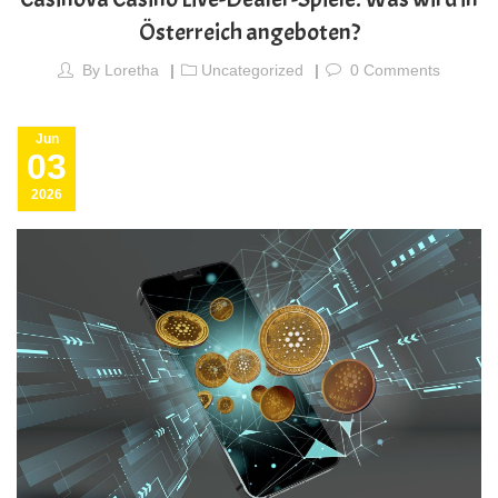
Österreich angeboten?
By
Loretha
Uncategorized
0
Comments
Jun
03
2026