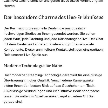
Casinova Casino steht für uns genau diese aktive Verbindung am
Herzen.
Der besondere Charme des Live-Erlebnisses
Der Kern sind professionelle Dealer, die aus qualitativ
hochwertigen Studios zu Ihnen gesendet werden. Sie sehen
jeden Wurf, jede Drehung und jede Kartenausgabe live. Der Chat
mit dem Dealer und anderen Spielern sorgt für eine soziale
Komponente. Dieser unmittelbare Kontakt stellt den einzigartigen
Reiz unserer Live-Spiele aus.
Moderne Technologie für Nähe
Hochmoderne Streaming-Technologie garantiert für eine flüssige
Übertragung in hoher Qualität. Verschiedene Kamerawinkel
bieten Ihnen den besten Blick auf das Geschehen am Tisch.
Zuverlässige Verbindungen und eine intuitive Bedienoberfläche
lassen Sie mitten im Spiel versinken, egal an jedem Ort Sie
gerade sind.