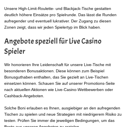
Unsere High-Limit-Roulette- und Blackjack-Tische gestatten
deutlich höhere Einsätze pro Spielrunde. Das lässt die Runden
aufregender und eventuell lukrativer. Der Zugang zu diesen
Zonen zeigt, dass wir jeden Spielertyp im Blick haben.
Angebote speziell für Live Casino
Spieler
Wir honorieren Ihre Leidenschaft für unsere Live-Tische mit
besonderen Bonusaktionen. Diese können zum Beispiel
Bonusguthaben enthalten, das Sie gezielt an Live-Tischen
einsetzen können. Schauen Sie auf unserer Promotions-Seite
nach aktuellen Aktionen wie Live-Casino-Wettbewerben oder
Cashback-Angeboten.
Solche Boni erlauben es Ihnen, ausgiebiger an den aufregenden
Tischen zu spielen und neue Strategien mit niedrigerem Risiko zu
testen. Prüfen Sie immer die jeweiligen Bedingungen, um das
Beste aus unseren Angeboten zu erzielen.