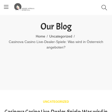
Our Blog
Home
Uncategorized
Casinova Casino Live-Dealer-Spiele: Was wird in Österreich
angeboten?
UNCATEGORIZED
Casinova Casino Live-Dealer-Spiele: Was wird in