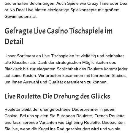
und erhalten Belohnungen. Auch Spiele wie Crazy Time oder Deal
or No Deal Live bieten einzigartige Spielkonzepte mit großem
Gewinnpotenzial.
Gefragte Live Casino Tischspiele im
Detail
Unser Sortiment an Live Tischspielen ist vielfältig und beinhaltet
alle Klassiker ab. Dank der strategischen Möglichkeiten des
Blackjack bis zur eleganten Schlichtheit des Roulette kommt jeder
auf seine Kosten. Wir arbeiten zusammen mit führenden Studios,
um Ihnen Auswahl und Qualität garantieren zu können.
Live Roulette: Die Drehung des Glücks
Roulette bleibt der unangefochtene Dauerbrenner in jedem
Casino. Bei uns spielen Sie European Roulette, French Roulette
und faszinierende Varianten wie Lightning Roulette. Beobachten
Sie live, wenn die Kugel ins Rad geschleudert wird und wo sie