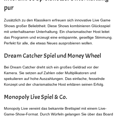
pur
Zusätzlich zu den Klassikern erfreuen sich innovative Live Game
Shows großer Beliebtheit. Diese Shows kombinieren Glücksspiel
mit unterhaltsamer Unterhaltung. Ein charismatischer Host leitet
das Programm und erzeugt eine entspannte, gesellige Stimmung.
Perfekt für alle, die etwas Neues ausprobieren wollen.
Dream Catcher Spiel und Money Wheel
Bei Dream Catcher dreht sich ein großes Geldrad vor der
Kamera. Sie setzen auf Zahlen oder Multiplikatoren und
spekulieren auf hohe Auszahlungen. Das einfache, fesselnde
Konzept und der charismatische Host erklären seinen Erfolg.
Monopoly Live Spiel & Co.
Monopoly Live vereint das bekannte Brettspiel mit einem Live-
Game-Show-Format. Durch Würfeln gelangen Sie über das Board