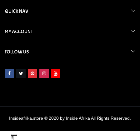
QUICK NAV
MY ACCOUNT
FOLLOW US
Insideafrika.store © 2020 by Inside Afrika All Rights Reserved.