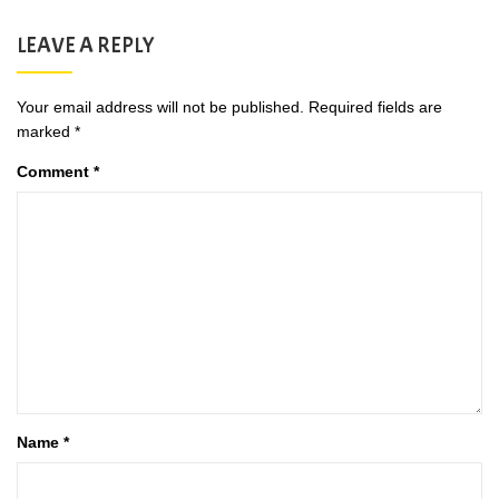
LEAVE A REPLY
Your email address will not be published.
Required fields are
marked
*
Comment
*
Name
*