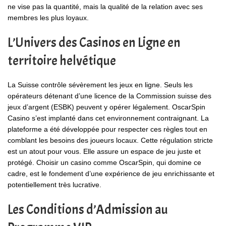
ne vise pas la quantité, mais la qualité de la relation avec ses
membres les plus loyaux.
L’Univers des Casinos en Ligne en
territoire helvétique
La Suisse contrôle sévèrement les jeux en ligne. Seuls les
opérateurs détenant d’une licence de la Commission suisse des
jeux d’argent (ESBK) peuvent y opérer légalement. OscarSpin
Casino s’est implanté dans cet environnement contraignant. La
plateforme a été développée pour respecter ces règles tout en
comblant les besoins des joueurs locaux. Cette régulation stricte
est un atout pour vous. Elle assure un espace de jeu juste et
protégé. Choisir un casino comme OscarSpin, qui domine ce
cadre, est le fondement d’une expérience de jeu enrichissante et
potentiellement très lucrative.
Les Conditions d’Admission au