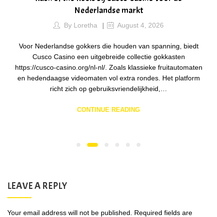
Nederlandse markt
By
Loretha
August 4, 2026
Voor Nederlandse gokkers die houden van spanning, biedt
Cusco Casino een uitgebreide collectie gokkasten
https://cusco-casino.org/nl-nl/. Zoals klassieke fruitautomaten
en hedendaagse videomaten vol extra rondes. Het platform
richt zich op gebruiksvriendelijkheid,…
CONTINUE READING
LEAVE A REPLY
Your email address will not be published.
Required fields are