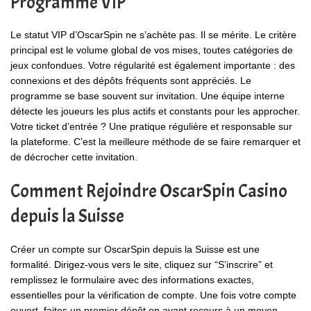
Programme VIP
Le statut VIP d’OscarSpin ne s’achète pas. Il se mérite. Le critère
principal est le volume global de vos mises, toutes catégories de
jeux confondues. Votre régularité est également importante : des
connexions et des dépôts fréquents sont appréciés. Le
programme se base souvent sur invitation. Une équipe interne
détecte les joueurs les plus actifs et constants pour les approcher.
Votre ticket d’entrée ? Une pratique régulière et responsable sur
la plateforme. C’est la meilleure méthode de se faire remarquer et
de décrocher cette invitation.
Comment Rejoindre OscarSpin Casino
depuis la Suisse
Créer un compte sur OscarSpin depuis la Suisse est une
formalité. Dirigez-vous vers le site, cliquez sur “S’inscrire” et
remplissez le formulaire avec des informations exactes,
essentielles pour la vérification de compte. Une fois votre compte
ouvert, faites un premier dépôt en ayant recours à un moyen