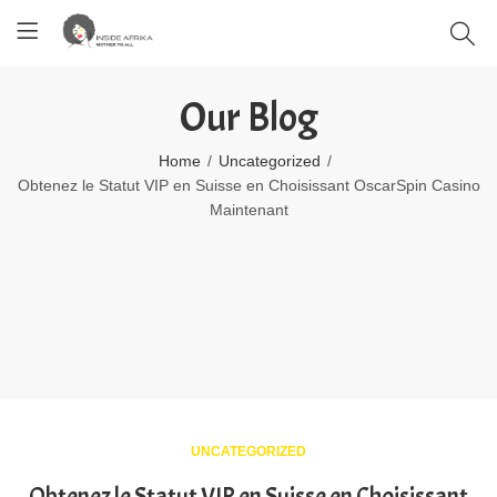
Our Blog
Home
Uncategorized
Obtenez le Statut VIP en Suisse en Choisissant OscarSpin Casino
Maintenant
UNCATEGORIZED
Obtenez le Statut VIP en Suisse en Choisissant