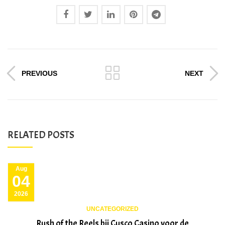
PREVIOUS
NEXT
RELATED POSTS
Aug
04
2026
UNCATEGORIZED
Rush of the Reels bij Cusco Casino voor de