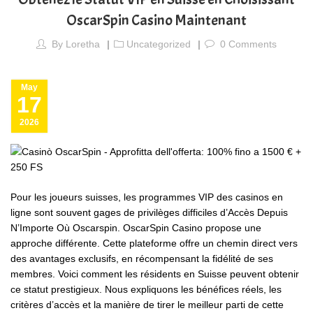
OscarSpin Casino Maintenant
By
Loretha
Uncategorized
0
Comments
May
17
2026
Pour les joueurs suisses, les programmes VIP des casinos en
ligne sont souvent gages de privilèges difficiles d’
Accès Depuis
N’Importe Où Oscarspin
. OscarSpin Casino propose une
approche différente. Cette plateforme offre un chemin direct vers
des avantages exclusifs, en récompensant la fidélité de ses
membres. Voici comment les résidents en Suisse peuvent obtenir
ce statut prestigieux. Nous expliquons les bénéfices réels, les
critères d’accès et la manière de tirer le meilleur parti de cette