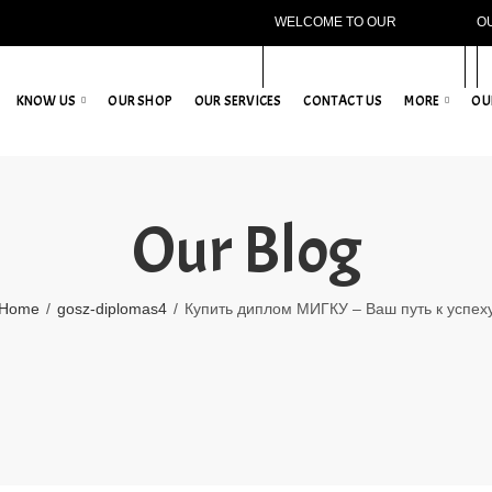
WELCOME TO OUR
O
WEBSITE!
KNOW US
OUR SHOP
OUR SERVICES
CONTACT US
MORE
OU
Our Blog
Home
gosz-diplomas4
Купить диплом МИГКУ – Ваш путь к успех