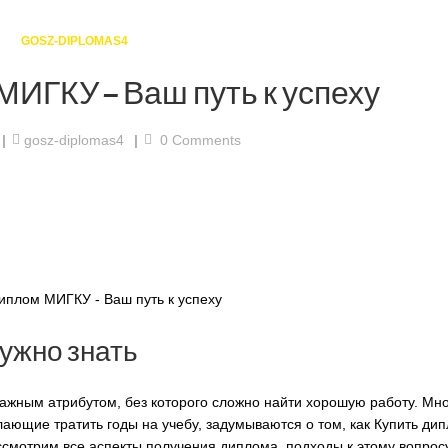
GOSZ-DIPLOMAS4
МИГКУ – Ваш путь к успеху
gosz-diplomas4
0
Comments
ужно знать
важным атрибутом, без которого сложно найти хорошую работу. Мн
лающие тратить годы на учебу, задумываются о том, как
Купить ди
ссмотрим все аспекты получения диплома, подходы к этому вопрос