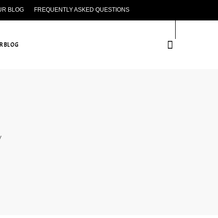
UR BLOG
FREQUENTLY ASKED QUESTIONS
CONTACT US
R BLOG
у