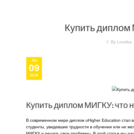
Купить диплом 
By
Loretha
Jan
09
2026
Купить диплом МИГКУ: что н
В современном мире диплом оHigher Education стал 
студенты, увидевшие трудности в обучении или не же
МИГКУ
и решить свои проблемы. В этой статье мы ра