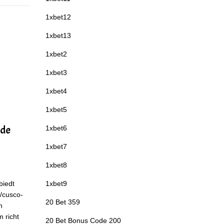
1xbet12
1xbet13
1xbet2
1xbet3
1xbet4
1xbet5
 de
1xbet6
1xbet7
1xbet8
biedt
1xbet9
//cusco-
20 Bet 359
n
 richt
20 Bet Bonus Code 200