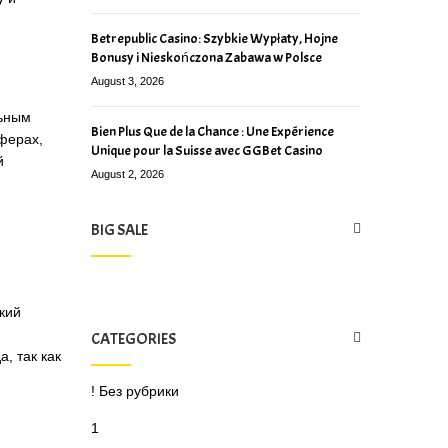
Betrepublic Casino: Szybkie Wypłaty, Hojne
Bonusy i Nieskończona Zabawa w Polsce
August 3, 2026
льным
Bien Plus Que de la Chance : Une Expérience
сферах,
Unique pour la Suisse avec GGBet Casino
й
August 2, 2026
BIG SALE
кий
CATEGORIES
, так как
! Без рубрики
1