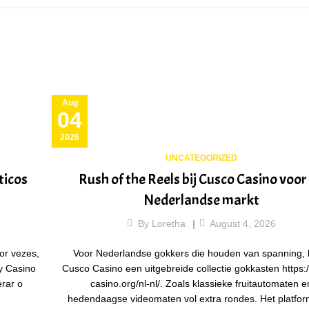
Aug
04
2026
UNCATEGORIZED
ticos
Rush of the Reels bij Cusco Casino voor
Nederlandse markt
By
Loretha
August 4, 2026
or vezes,
Voor Nederlandse gokkers die houden van spanning, 
sy Casino
Cusco Casino een uitgebreide collectie gokkasten https:
erar o
casino.org/nl-nl/. Zoals klassieke fruitautomaten e
hedendaagse videomaten vol extra rondes. Het platform