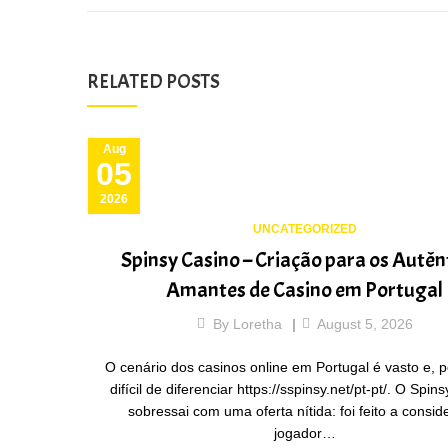
RELATED POSTS
Aug
05
2026
UNCATEGORIZED
Spinsy Casino – Criação para os Autên
Amantes de Casino em Portugal
By
Loretha
August 5, 2026
O cenário dos casinos online em Portugal é vasto e, p
difícil de diferenciar https://sspinsy.net/pt-pt/. O Spin
sobressai com uma oferta nítida: foi feito a consid
jogador…