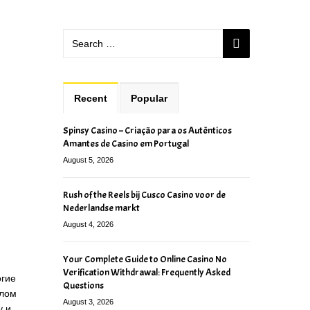
Recent
Popular
Spinsy Casino – Criação para os Autênticos
Amantes de Casino em Portugal
August 5, 2026
Rush of the Reels bij Cusco Casino voor de
Nederlandse markt
August 4, 2026
Your Complete Guide to Online Casino No
Verification Withdrawal: Frequently Asked
огие
Questions
плом
August 3, 2026
у и