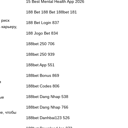
15 Best Mental Health App 2026
188 Bet 188 Bet 188bet 181
 риск
188 Bet Login 837
 карьеру,
188 Jogo Bet 834
188bet 250 706
188bet 250 939
188bet App 551
188bet Bonus 869
я
188bet Codes 806
188bet Dang Nhap 538
ые
188bet Dang Nhap 766
е, чтобы
188bet Danhbai123 526