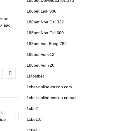
188bet Download Ios 373
188bet Link 986
ет не
188bet Nha Cai 322
я вас
188bet Nha Cai 600
188bet Vao Bong 782
188bet Vui 612
188bet Vui 720
1Mostbet
1xbet-online-casino.com
1xbet-online-casino.comuz
1xbet1
EXT
ide
1xbet10
1xbet11