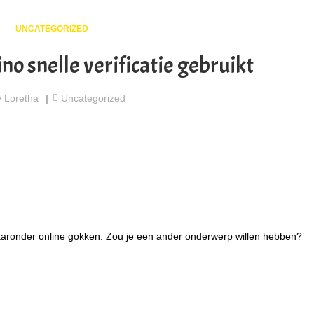
UNCATEGORIZED
 snelle verificatie gebruikt
y
Loretha
Uncategorized
, waaronder online gokken. Zou je een ander onderwerp willen hebben?