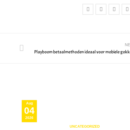
N
Playboom betaalmethoden ideaal voor mobiele gokk
Aug
04
2026
UNCATEGORIZED