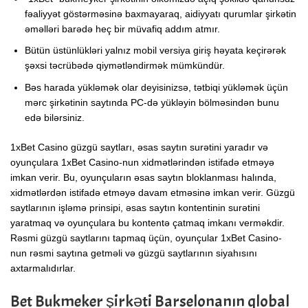
fəaliyyət göstərməsinə baxmayaraq, aidiyyatı qurumlar şirkətin
əməlləri barədə heç bir müvafiq addım atmır.
Bütün üstünlükləri yalnız mobil versiya giriş həyata keçirərək
şəxsi təcrübədə qiymətləndirmək mümkündür.
Bəs harada yükləmək olar deyisinizsə, tətbiqi yükləmək üçün
mərc şirkətinin saytında PC-də yükləyin bölməsindən bunu
edə bilərsiniz.
1xBet Casino güzgü saytları, əsas saytın surətini yaradır və
oyunçulara 1xBet Casino-nun xidmətlərindən istifadə etməyə
imkan verir. Bu, oyunçuların əsas saytın bloklanması halında,
xidmətlərdən istifadə etməyə davam etməsinə imkan verir. Güzgü
saytlarının işləmə prinsipi, əsas saytın kontentinin surətini
yaratmaq və oyunçulara bu kontentə çatmaq imkanı verməkdir.
Rəsmi güzgü saytlarını tapmaq üçün, oyunçular 1xBet Casino-
nun rəsmi saytına getməli və güzgü saytlarının siyahısını
axtarmalıdırlar.
Bet Bukmeker şirkəti Barselonanın qlobal