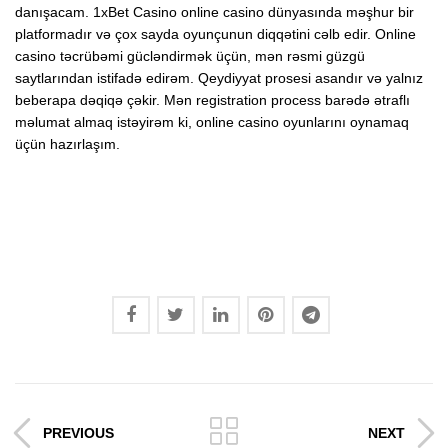
danışacam. 1xBet Casino online casino dünyasında məşhur bir
platformadır və çox sayda oyunçunun diqqətini cəlb edir. Online
casino təcrübəmi gücləndirmək üçün, mən rəsmi güzgü
saytlarından istifadə edirəm. Qeydiyyat prosesi asandır və yalnız
beberapa dəqiqə çəkir. Mən registration process barədə ətraflı
məlumat almaq istəyirəm ki, online casino oyunlarını oynamaq
üçün hazırlaşım.
PREVIOUS
NEXT