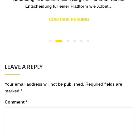
Entscheidung für einer Plattform wie X3bet…
CONTINUE READING
LEAVE A REPLY
Your email address will not be published.
Required fields are
marked
*
Comment
*