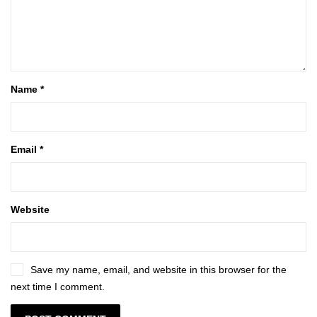
Name
*
Email
*
Website
Save my name, email, and website in this browser for the
next time I comment.