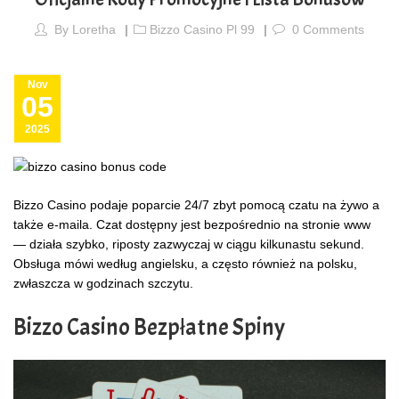
By
Loretha
Bizzo Casino Pl 99
0
Comments
Nov
05
2025
Bizzo Casino podaje poparcie 24/7 zbyt pomocą czatu na żywo a
także e-maila. Czat dostępny jest bezpośrednio na stronie www
— działa szybko, riposty zazwyczaj w ciągu kilkunastu sekund.
Obsługa mówi według angielsku, a często również na polsku,
zwłaszcza w godzinach szczytu.
Bizzo Casino Bezpłatne Spiny