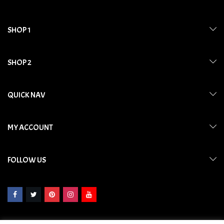
SHOP 1
SHOP 2
QUICK NAV
MY ACCOUNT
FOLLOW US