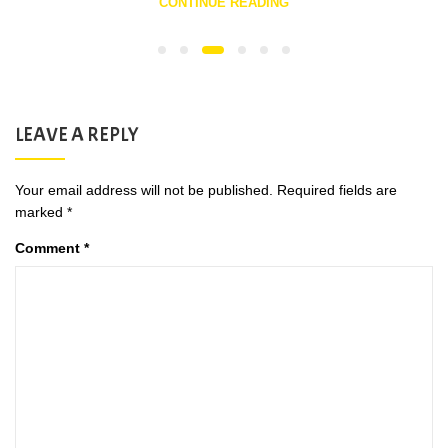
CONTINUE READING
LEAVE A REPLY
Your email address will not be published.
Required fields are
marked
*
Comment
*