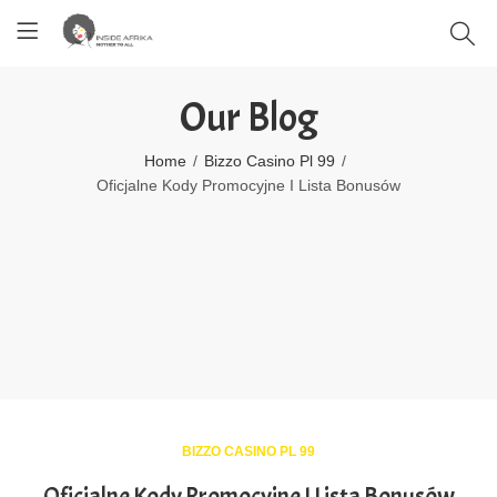
Our Blog
Home
Bizzo Casino Pl 99
Oficjalne Kody Promocyjne I Lista Bonusów
BIZZO CASINO PL 99
Oficjalne Kody Promocyjne I Lista Bonusów