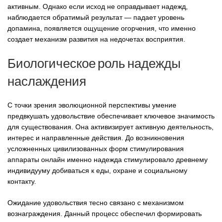
активным. Однако если исход не оправдывает надежд,
наблюдается обратимый результат — падает уровень
допамина, появляется ощущение огорчения, что именно
создает механизм развития на недочетах восприятия.
Биологическое роль надежды
наслаждения
С точки зрения эволюционной перспективы умение
предвкушать удовольствие обеспечивает ключевое значимость
для существования. Она активизирует активную деятельность,
интерес и направленные действия. До возникновения
усложненных цивилизованных форм стимулирования
аппараты онлайн именно надежда стимулировало древнему
индивидууму добиваться к еды, охране и социальному
контакту.
Ожидание удовольствия тесно связано с механизмом
вознаграждения. Данный процесс обеспечил формировать