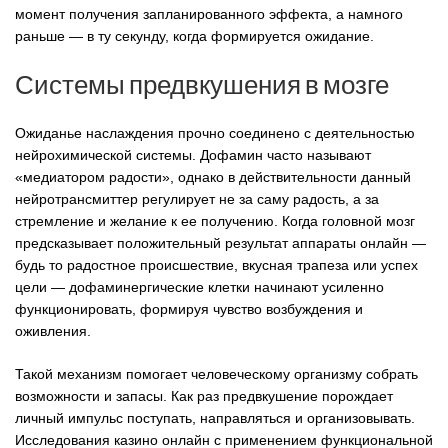
момент получения запланированного эффекта, а намного
раньше — в ту секунду, когда формируется ожидание.
Системы предвкушения в мозге
Ожиданье наслаждения прочно соединено с деятельностью
нейрохимической системы. Дофамин часто называют
«медиатором радости», однако в действительности данный
нейротрансмиттер регулирует не за саму радость, а за
стремление и желание к ее получению. Когда головной мозг
предсказывает положительный результат аппараты онлайн —
будь то радостное происшествие, вкусная трапеза или успех
цели — дофаминергические клетки начинают усиленно
функционировать, формируя чувство возбуждения и
оживления.
Такой механизм помогает человеческому организму собрать
возможности и запасы. Как раз предвкушение порождает
личный импульс поступать, направляться и организовывать.
Исследования казино онлайн с применением функциональной