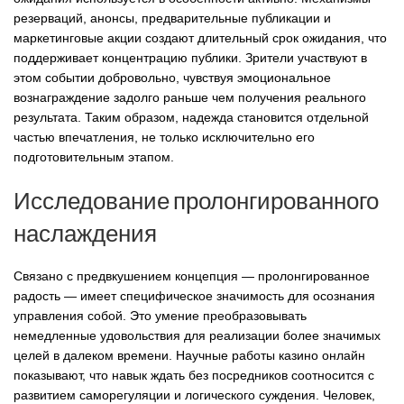
резерваций, анонсы, предварительные публикации и
маркетинговые акции создают длительный срок ожидания, что
поддерживает концентрацию публики. Зрители участвуют в
этом событии добровольно, чувствуя эмоциональное
вознаграждение задолго раньше чем получения реального
результата. Таким образом, надежда становится отдельной
частью впечатления, не только исключительно его
подготовительным этапом.
Исследование пролонгированного
наслаждения
Связано с предвкушением концепция — пролонгированное
радость — имеет специфическое значимость для осознания
управления собой. Это умение преобразовывать
немедленные удовольствия для реализации более значимых
целей в далеком времени. Научные работы казино онлайн
показывают, что навык ждать без посредников соотносится с
развитием саморегуляции и логического суждения. Человек,