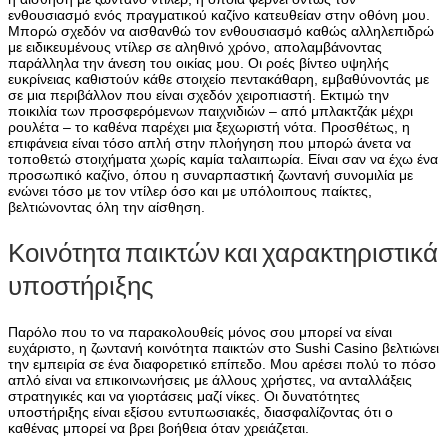
ενθουσιασμό ενός πραγματικού καζίνο κατευθείαν στην οθόνη μου.
Μπορώ σχεδόν να αισθανθώ τον ενθουσιασμό καθώς αλληλεπιδρώ
με ειδικευμένους ντίλερ σε αληθινό χρόνο, απολαμβάνοντας
παράλληλα την άνεση του οικίας μου. Οι ροές βίντεο υψηλής
ευκρίνειας καθιστούν κάθε στοιχείο πεντακάθαρη, εμβαθύνοντάς με
σε μια περιβάλλον που είναι σχεδόν χειροπιαστή. Εκτιμώ την
ποικιλία των προσφερόμενων παιχνιδιών – από μπλακτζάκ μέχρι
ρουλέτα – το καθένα παρέχει μια ξεχωριστή νότα. Προσθέτως, η
επιφάνεια είναι τόσο απλή στην πλοήγηση που μπορώ άνετα να
τοποθετώ στοιχήματα χωρίς καμία ταλαιπωρία. Είναι σαν να έχω ένα
προσωπικό καζίνο, όπου η συναρπαστική ζωντανή συνομιλία με
ενώνει τόσο με τον ντίλερ όσο και με υπόλοιπους παίκτες,
βελτιώνοντας όλη την αίσθηση.
Κοινότητα παικτών και χαρακτηριστικά
υποστήριξης
Παρόλο που το να παρακολουθείς μόνος σου μπορεί να είναι
ευχάριστο, η ζωντανή κοινότητα παικτών στο Sushi Casino βελτιώνει
την εμπειρία σε ένα διαφορετικό επίπεδο. Μου αρέσει πολύ το πόσο
απλό είναι να επικοινωνήσεις με άλλους χρήστες, να ανταλλάξεις
στρατηγικές και να γιορτάσεις μαζί νίκες. Οι δυνατότητες
υποστήριξης είναι εξίσου εντυπωσιακές, διασφαλίζοντας ότι ο
καθένας μπορεί να βρει βοήθεια όταν χρειάζεται.