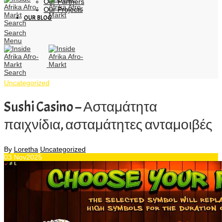
Our Partners
Our Projects
OUR BLOG
Search
Search
Menu
Search
Uncategorized
Sushi Casino – Ασταμάτητα
παιχνίδια, ασταμάτητες ανταμοιβές
By
Loretha
Uncategorized
03
Nov
2025