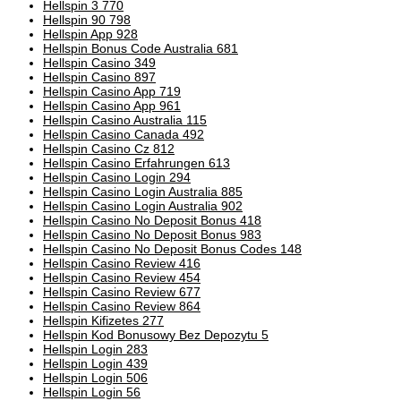
Hellspin 3 770
Hellspin 90 798
Hellspin App 928
Hellspin Bonus Code Australia 681
Hellspin Casino 349
Hellspin Casino 897
Hellspin Casino App 719
Hellspin Casino App 961
Hellspin Casino Australia 115
Hellspin Casino Canada 492
Hellspin Casino Cz 812
Hellspin Casino Erfahrungen 613
Hellspin Casino Login 294
Hellspin Casino Login Australia 885
Hellspin Casino Login Australia 902
Hellspin Casino No Deposit Bonus 418
Hellspin Casino No Deposit Bonus 983
Hellspin Casino No Deposit Bonus Codes 148
Hellspin Casino Review 416
Hellspin Casino Review 454
Hellspin Casino Review 677
Hellspin Casino Review 864
Hellspin Kifizetes 277
Hellspin Kod Bonusowy Bez Depozytu 5
Hellspin Login 283
Hellspin Login 439
Hellspin Login 506
Hellspin Login 56