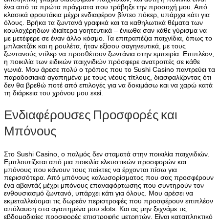
ένα από τα πρώτα πράγματα που τράβηξε την προσοχή μου. Από
κλασικά φρουτάκια μέχρι ενδιαφέρον βίντεο πόκερ, υπάρχει κάτι για
όλους. Βρήκα τα ζωντανά γραφικά και τα καθηλωτικά θέματα των
κουλοχέρηδων ιδιαίτερα γοητευτικά – ένιωθα σαν κάθε γύρισμα να
με μετέφερε σε έναν άλλο κόσμο. Τα επιτραπέζια παιχνίδια, όπως το
μπλακτζάκ και η ρουλέτα, ήταν εξίσου σαγηνευτικά, με τους
ζωντανούς ντίλερ να προσθέτουν ζωντάνια στην εμπειρία. Επιπλέον,
η ποικιλία των ειδικών παιχνιδιών πρόσφερε ανατροπές σε κάθε
γωνιά. Μου άρεσε πολύ ο τρόπος που το Sushi Casino παντρεύει τα
παραδοσιακά αγαπημένα με τους νέους τίτλους, διασφαλίζοντας ότι
δεν θα βρεθώ ποτέ από επιλογές για να δοκιμάσω και να χαρώ κατά
τη διάρκεια του χρόνου μου εκεί.
Ενδιαφέρουσες Προσφορές και
Μπόνους
Στο Sushi Casino, ο παλμός δεν σταματά στην ποικιλία παιχνιδιών.
Εμπλουτίζεται από μια ποικιλία ελκυστικών προσφορών και
μπόνους που κάνουν τους παίκτες να έρχονται πίσω για
περισσότερα. Από μπόνους καλωσορίσματος που σας προσφέρουν
ένα αβαντάζ μέχρι μπόνους επαναφόρτωσης που συντηρούν τον
ενθουσιασμό ζωντανό, υπάρχει κάτι για όλους. Μου αρέσει να
εκμεταλλεύομαι τις δωρεάν περιστροφές που προσφέρουν επιπλέον
απόλαυση στα αγαπημένα μου slots. Και ας μην ξεχνάμε τις
εβδομαδιαίες προσφορές επιστροφής μετρητών. Είναι καταπληκτικό