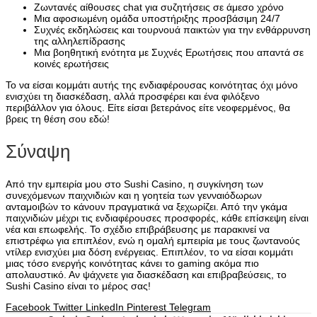
Ζωντανές αίθουσες chat για συζητήσεις σε άμεσο χρόνο
Μια αφοσιωμένη ομάδα υποστήριξης προσβάσιμη 24/7
Συχνές εκδηλώσεις και τουρνουά παικτών για την ενθάρρυνση
της αλληλεπίδρασης
Μια βοηθητική ενότητα με Συχνές Ερωτήσεις που απαντά σε
κοινές ερωτήσεις
Το να είσαι κομμάτι αυτής της ενδιαφέρουσας κοινότητας όχι μόνο
ενισχύει τη διασκέδαση, αλλά προσφέρει και ένα φιλόξενο
περιβάλλον για όλους. Είτε είσαι βετεράνος είτε νεοφερμένος, θα
βρεις τη θέση σου εδώ!
Σύναψη
Από την εμπειρία μου στο Sushi Casino, η συγκίνηση των
συνεχόμενων παιχνιδιών και η γοητεία των γενναιόδωρων
ανταμοιβών το κάνουν πραγματικά να ξεχωρίζει. Από την γκάμα
παιχνιδιών μέχρι τις ενδιαφέρουσες προσφορές, κάθε επίσκεψη είναι
νέα και επωφελής. Το σχέδιο επιβράβευσης με παρακινεί να
επιστρέφω για επιπλέον, ενώ η ομαλή εμπειρία με τους ζωντανούς
ντίλερ ενισχύει μια δόση ενέργειας. Επιπλέον, το να είσαι κομμάτι
μιας τόσο ενεργής κοινότητας κάνει το gaming ακόμα πιο
απολαυστικό. Αν ψάχνετε για διασκέδαση και επιβραβεύσεις, το
Sushi Casino είναι το μέρος σας!
Facebook
Twitter
LinkedIn
Pinterest
Telegram