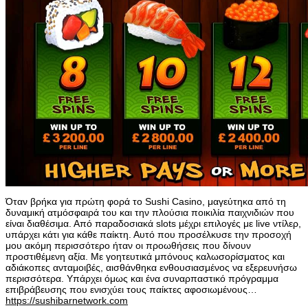
Όταν βρήκα για πρώτη φορά το Sushi Casino, μαγεύτηκα από τη
δυναμική ατμόσφαιρά του και την πλούσια ποικιλία παιχνιδιών που
είναι διαθέσιμα. Από παραδοσιακά slots μέχρι επιλογές με live ντίλερ,
υπάρχει κάτι για κάθε παίκτη. Αυτό που προσέλκυσε την προσοχή
μου ακόμη περισσότερο ήταν οι προωθήσεις που δίνουν
προστιθέμενη αξία. Με γοητευτικά μπόνους καλωσορίσματος και
αδιάκοπες ανταμοιβές, αισθάνθηκα ενθουσιασμένος να εξερευνήσω
περισσότερα. Υπάρχει όμως και ένα συναρπαστικό πρόγραμμα
επιβράβευσης που ενισχύει τους παίκτες αφοσιωμένους…
https://sushibarnetwork.com