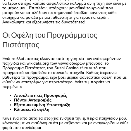
να ξέρω ότι έχω κάποιο ασφαλιστικό κάλυμμα αν η τύχη δεν είναι με
το μέρος μου. Επιπλέον, υπάρχουν μοναδικά τουρνουά που
μπορούν να καταλήξουν σε σημαντικά έπαθλα, κάνοντας κάθε
στοίχημα να μοιάζει με μια πιθανότητα για τεράστια κέρδη.
Ανακαλύψτε και εξερευνήστε τις δυνατότητες!
Οι Οφέλη του Προγράμματος
Πιστότητας
Ενώ πολλοί παίκτες έλκονται από τη γοητεία των ενδιαφερόντων
παιχνίδια και
wikidata.org
των γενναιόδωρων μπόνους, το
Πρόγραμμα Πιστότητας του Sushi Casino είναι αυτό που
πραγματικά επιβραβεύει το συνεπές παιχνίδι. Καθώς διερευνώ
βαθύτερα το πρόγραμμα, έχω βρει μερικά φανταστικά οφέλη που με
ωθούν να επιστρέφω για περισσότερο. Δείτε τι μπορείτε να
περιμένετε:
Αποκλειστικές Προσφορές
Πόντοι Ανταμοιβής
Εξατομικευμένη Υποστήριξη
Κλιμακωτά οφέλη
Κάθε ένα από αυτά τα στοιχεία ενισχύει την εμπειρία παιχνιδιού μου,
κάνοντάς με να αισθάνομαι ότι με σέβονται και με αναγνωρίζουν κάθε
φορά που συνδέομαι.