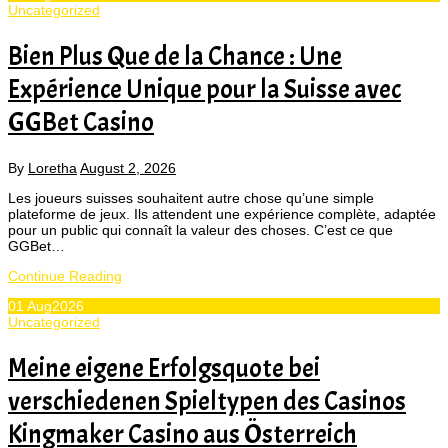
Uncategorized
Bien Plus Que de la Chance : Une
Expérience Unique pour la Suisse avec
GGBet Casino
By
Loretha
August 2, 2026
Les joueurs suisses souhaitent autre chose qu’une simple
plateforme de jeux. Ils attendent une expérience complète, adaptée
pour un public qui connaît la valeur des choses. C’est ce que
GGBet…
Continue Reading
01
Aug
2026
Uncategorized
Meine eigene Erfolgsquote bei
verschiedenen Spieltypen des Casinos
Kingmaker Casino aus Österreich