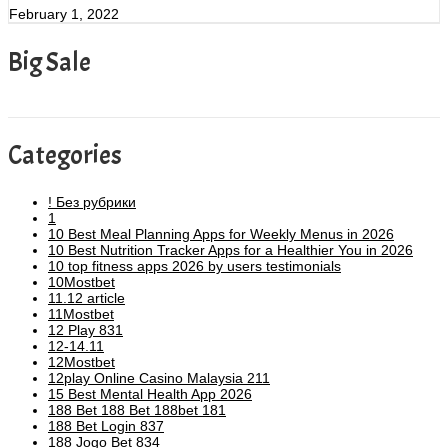
February 1, 2022
Big Sale
Categories
! Без рубрики
1
10 Best Meal Planning Apps for Weekly Menus in 2026
10 Best Nutrition Tracker Apps for a Healthier You in 2026
10 top fitness apps 2026 by users testimonials
10Mostbet
11.12 article
11Mostbet
12 Play 831
12-14.11
12Mostbet
12play Online Casino Malaysia 211
15 Best Mental Health App 2026
188 Bet 188 Bet 188bet 181
188 Bet Login 837
188 Jogo Bet 834