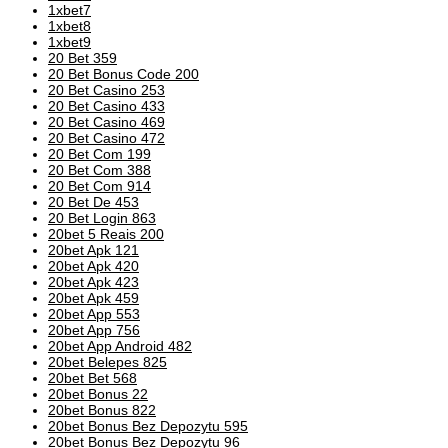
1xbet7
1xbet8
1xbet9
20 Bet 359
20 Bet Bonus Code 200
20 Bet Casino 253
20 Bet Casino 433
20 Bet Casino 469
20 Bet Casino 472
20 Bet Com 199
20 Bet Com 388
20 Bet Com 914
20 Bet De 453
20 Bet Login 863
20bet 5 Reais 200
20bet Apk 121
20bet Apk 420
20bet Apk 423
20bet Apk 459
20bet App 553
20bet App 756
20bet App Android 482
20bet Belepes 825
20bet Bet 568
20bet Bonus 22
20bet Bonus 822
20bet Bonus Bez Depozytu 595
20bet Bonus Bez Depozytu 96