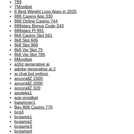
789
7Mostbet
8 Best Weight Loss Apps in 2025
888 Casino App 330
888 Online Casino 744
888starz Bonus Code 243
888starz Pl 991
8k8 Casino Slot 561
8k8 Slot 606
8k8 Slot 968
8k8 Vip Slot 75
8k8 Vip Slot 785
8Mostbet
a16z generative ai
adobe generative ai 2
ai chat bot python
ancorallZ 1500
ancorallZ 2000
ancorallZ 320
apoteka1
aze-mostbet
batwinner1
Bay 888 Casino 776
bcg3
bcgame1
bcgame2
bcgame3
bcgame4