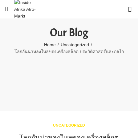
Our Blog
Home
Uncategorized
โลกอันน่าหลงใหลของเครื่องสล็อต ประวัติศาสตร์และกลไก
UNCATEGORIZED
โลกอันน่าหลงใหลของเครื่องสล็อต