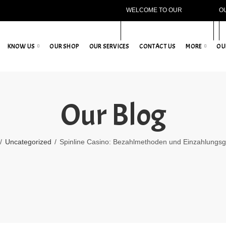
WELCOME TO OUR
O
WEBSITE!
KNOW US
OUR SHOP
OUR SERVICES
CONTACT US
MORE
OU
Our Blog
Uncategorized
Spinline Casino: Bezahlmethoden und Einzahlungs