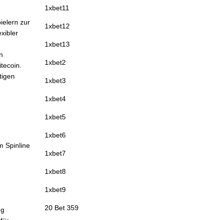
1xbet11
ielern zur
1xbet12
xibler
1xbet13
n
1xbet2
tecoin.
tigen
1xbet3
1xbet4
1xbet5
1xbet6
m Spinline
1xbet7
1xbet8
1xbet9
20 Bet 359
ng