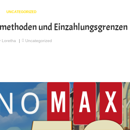
UNCATEGORIZED
hlmethoden und Einzahlungsgrenzen
y
Loretha
Uncategorized