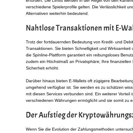
erfordert. Die Limits werden in der Regel von den Karte
verschiedene Spielerprofile gelten. Die Verlässlichkeit
Alternativen weiterhin bedeutend.
Nahtlose Transaktionen mit E-Wal
Trotz der fortdauernden Bedeutung von Kredit- und Debitk
Transaktionen. Sie bieten Schnelligkeit und Wirksamkeit
die Spinline-Plattform garantiert ein reibungsloses Benu
zudem ein Höchstmaß an Privatsphäre; Ihre finanziellen 
Sicherheit erhöht.
Darüber hinaus bieten E-Wallets oft zügigere Bearbeitun
umgehend verfügbar ist. Sie werden es zu schätzen wiss
mit diesen Services verbunden sind. Ein weiterer Vorteil i
verschiedenen Währungen ermöglicht und sie somit zu ei
Der Aufstieg der Kryptowährung
Wenn Sie die Evolution der Zahlungsmethoden untersuc