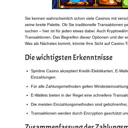
Sie kennen wahrscheinlich schon viele Casinos mit vers
seine breite Palette. Ob Sie traditionelle Transaktionen
suchen – hier ist für jeden etwas dabei. Auch Kryptow
Transaktionen. Das Begreifen dieser Optionen und der en
Was als Nächstes kommt, könnte Ihre Sicht auf Casino-T
Die wichtigsten Erkenntnisse
Spinline Casino akzeptiert Kredit-/Debitkarten, E-W
Einzahlungen.
Für alle Zahlungsmethoden gelten Mindesteinzahlung
E-Wallets bieten in der Regel eine schnellere Tran
Die meisten Einzahlungsmethoden sind gebührenfrei,
Transaktionen werden durch Encryption geschützt und
Zusammenfassung der Zahlungsme