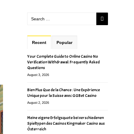
Recent
Popular
Your Complete Guide to Online Casino No
Verification Withdrawal: Frequently Asked
Questions
August 3, 2026
Bien Plus Que de la Chance : Une Expérience
Unique pour la Suisse avec GGBet Casino
August 2, 2026
Meine eigene Erfolgsquote bei verschiedenen
Spieltypen des Casinos Kingmaker Casino aus
Österreich