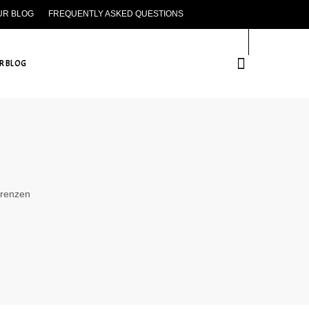
UR BLOG
FREQUENTLY ASKED QUESTIONS
CONTACT US
R BLOG
grenzen