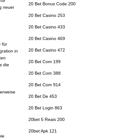
für
20 Bet Bonus Code 200
ng neuer
20 Bet Casino 253
20 Bet Casino 433
20 Bet Casino 469
 für
20 Bet Casino 472
ration in
ten
20 Bet Com 199
s die
20 Bet Com 388
20 Bet Com 914
lerweise
20 Bet De 453
20 Bet Login 863
20bet 5 Reais 200
20bet Apk 121
wie