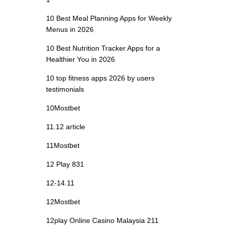
10 Best Meal Planning Apps for Weekly
Menus in 2026
10 Best Nutrition Tracker Apps for a
Healthier You in 2026
10 top fitness apps 2026 by users
testimonials
10Mostbet
11.12 article
11Mostbet
12 Play 831
12-14.11
12Mostbet
12play Online Casino Malaysia 211