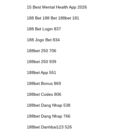
15 Best Mental Health App 2026
188 Bet 188 Bet 188bet 181
188 Bet Login 837
188 Jogo Bet 834
188bet 250 706
188bet 250 939
188bet App 551
188bet Bonus 869
188bet Codes 806
188bet Dang Nhap 538
188bet Dang Nhap 766
188bet Danhbai123 526