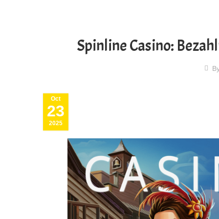
Spinline Casino: Beza
B
Oct
23
2025