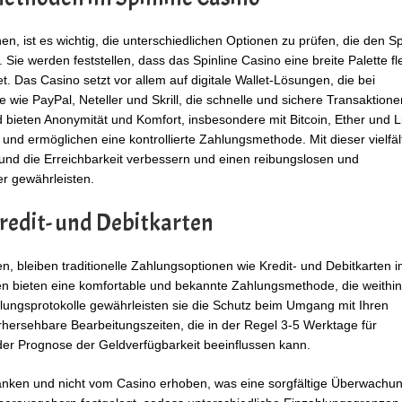
 ist es wichtig, die unterschiedlichen Optionen zu prüfen, die den Sp
Sie werden feststellen, dass das Spinline Casino eine breite Palette fle
. Das Casino setzt vor allem auf digitale Wallet-Lösungen, die bei
 wie PayPal, Neteller und Skrill, die schnelle und sichere Transaktione
 bieten Anonymität und Komfort, insbesondere mit Bitcoin, Ether und Li
und ermöglichen eine kontrollierte Zahlungsmethode. Mit dieser vielfäl
und die Erreichbarkeit verbessern und einen reibungslosen und
r gewährleisten.
redit- und Debitkarten
bleiben traditionelle Zahlungsoptionen wie Kredit- und Debitkarten i
ten bieten eine komfortable und bekannte Zahlungsmethode, die weithin
selungsprotokolle gewährleisten sie die Schutz beim Umgang mit Ihren
orhersehbare Bearbeitungszeiten, die in der Regel 3-5 Werktage für
der Prognose der Geldverfügbarkeit beeinflussen kann.
anken und nicht vom Casino erhoben, was eine sorgfältige Überwachu