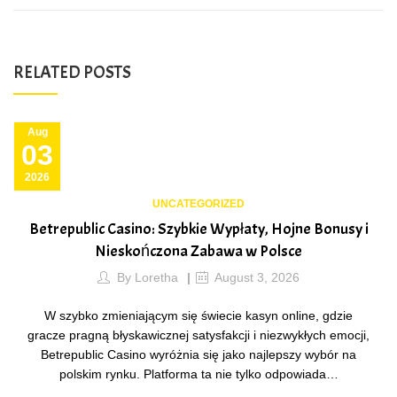
RELATED POSTS
Aug
03
2026
UNCATEGORIZED
Betrepublic Casino: Szybkie Wypłaty, Hojne Bonusy i
Nieskończona Zabawa w Polsce
By
Loretha
August 3, 2026
W szybko zmieniającym się świecie kasyn online, gdzie
gracze pragną błyskawicznej satysfakcji i niezwykłych emocji,
Betrepublic Casino wyróżnia się jako najlepszy wybór na
polskim rynku. Platforma ta nie tylko odpowiada…