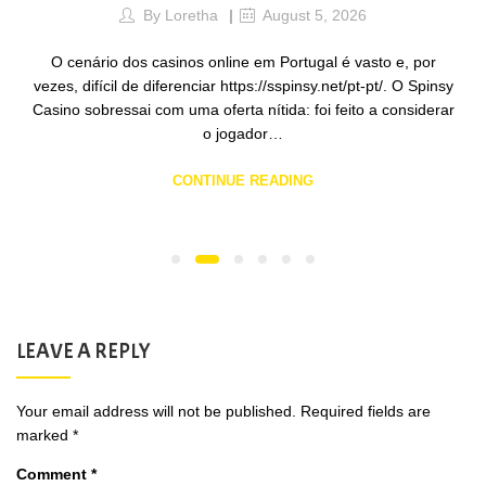
By
Loretha
August 5, 2026
O cenário dos casinos online em Portugal é vasto e, por
vezes, difícil de diferenciar https://sspinsy.net/pt-pt/. O Spinsy
Casino sobressai com uma oferta nítida: foi feito a considerar
o jogador…
CONTINUE READING
LEAVE A REPLY
Your email address will not be published.
Required fields are
marked
*
Comment
*