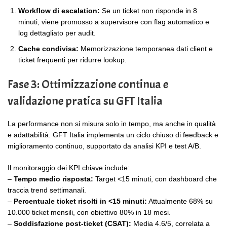
Workflow di escalation:
Se un ticket non risponde in 8
minuti, viene promosso a
supervisore
con flag automatico e
log dettagliato per audit.
Cache condivisa:
Memorizzazione temporanea dati client e
ticket frequenti per ridurre lookup.
Fase 3: Ottimizzazione continua e
validazione pratica su GFT Italia
La performance non si misura solo in tempo, ma anche in qualità
e adattabilità. GFT Italia implementa un ciclo chiuso di feedback e
miglioramento continuo, supportato da analisi KPI e test A/B.
Il monitoraggio dei KPI chiave include:
–
Tempo medio risposta:
Target <15 minuti, con dashboard che
traccia trend settimanali.
–
Percentuale ticket risolti in <15 minuti:
Attualmente 68% su
10.000 ticket mensili, con obiettivo 80% in 18 mesi.
–
Soddisfazione post-ticket (CSAT):
Media 4.6/5, correlata a