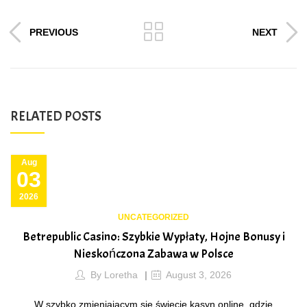
PREVIOUS
NEXT
RELATED POSTS
Aug
03
2026
UNCATEGORIZED
Betrepublic Casino: Szybkie Wypłaty, Hojne Bonusy i
Nieskończona Zabawa w Polsce
By
Loretha
August 3, 2026
W szybko zmieniającym się świecie kasyn online, gdzie