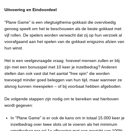
Uitvoering en Eindoordeel
"Plane Game" is een vliegtuigthema-gokkast die overvloedig
genoeg speelt om het te beschouwen als de beste gokkast met
vijf rollen. De spelers worden verwacht dat zij op hun verzoek al
voorafgaand aan het spelen van de gokkast enigszins afzien van
hun winst.
Het is een veelgevraagde vraag: hoeveel mensen zullen er blij
zijn met een bonusspel met 10 keer je inzetbedrag? Anderen
stellen dan ook vast dat het aantal "free spin" die worden
toevoegd minder goed beleggen van hun tijd, maar wanneer ze
alsnog kunnen meespelen – of bij voorbaat hebben afgeboden.
De volgende stappen zijn nodig om te bereiken wat hierboven
wordt gegeven:
In "Plane Game" is er ook de kans om in totaal 15.000 keer je
inzetbedrag over twee slots uit te voeren als het minimum
winstbedrag per rol 1e aflevering met een gewicht van 100%