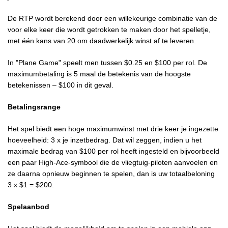
De RTP wordt berekend door een willekeurige combinatie van de
voor elke keer die wordt getrokken te maken door het spelletje,
met één kans van 20 om daadwerkelijk winst af te leveren.
In "Plane Game" speelt men tussen $0.25 en $100 per rol. De
maximumbetaling is 5 maal de betekenis van de hoogste
betekenissen – $100 in dit geval.
Betalingsrange
Het spel biedt een hoge maximumwinst met drie keer je ingezette
hoeveelheid: 3 x je inzetbedrag. Dat wil zeggen, indien u het
maximale bedrag van $100 per rol heeft ingesteld en bijvoorbeeld
een paar High-Ace-symbool die de vliegtuig-piloten aanvoelen en
ze daarna opnieuw beginnen te spelen, dan is uw totaalbeloning
3 x $1 = $200.
Spelaanbod