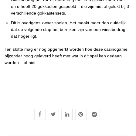
en u heeft 20 gokkasten gespeeld – die zijn niet al gelukt bij 3
verschillende gokkastensets.
Dit is overigens zwaar spelen. Het maakt meer dan duidelijk
dat de volgende stap het bereiken zijn van een winstbedrag
dat hoger ligt.
Ten slotte mag er nog opgemerkt worden hoe deze casinogame
bijzonder hoog geleverd heeft met wat in dit spel kan gedaan
worden – of niet.