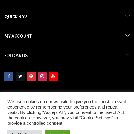
QUICK NAV
MY ACCOUNT
FOLLOW US
We use cookies on our website to give you the most relevant
experience by remembering your preferences and repeat
visits. By clicking “Accept All”, you consent to the use of ALL
the cookies. However, you may visit "Cookie Settings" to
Insideafrika.store © 2020 by Inside Afrika All Rights Reserved.
provide a controlled consent.