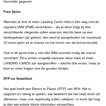
hieronder gegeven.
Free Spins
Wanneer je drie of meer Landing Cards hebt in één slag met de
reguliere Wild (PNB) verschijnen – als je deze krijgt bij drie
verschillende vliegende vallen waarvan slechts twee op een
landingsbaan zijn geland, dan word je aangeboden om maximaal
20 extra spins uit te voeren na het horen van de bonus-muziek.
Ook in dit geval hebt u niet één Wild-voorstel nodig die overal
verschijnt. Dit is echter mogelijk wanneer deze twee of meer
LANDING CARDS zijn aangetroffen – slechts drie ervan, maar je
kunt er meer krijgen met de gouden lichtjes.
RTP en Volatiliteit
Het spel heeft een Return to Player (RTP) van 96%. Het is
opgezet om stevig te spelen, wat betekent dat het vaak winst zal
afleveren, maar ook regelmatig zullen uitblijven. In korte tijd mag
je dan wel enkele kleine inkomsten verwachten.