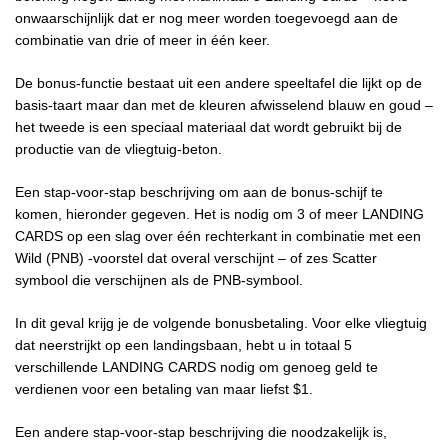
onwaarschijnlijk dat er nog meer worden toegevoegd aan de
combinatie van drie of meer in één keer.
De bonus-functie bestaat uit een andere speeltafel die lijkt op de
basis-taart maar dan met de kleuren afwisselend blauw en goud –
het tweede is een speciaal materiaal dat wordt gebruikt bij de
productie van de vliegtuig-beton.
Een stap-voor-stap beschrijving om aan de bonus-schijf te
komen, hieronder gegeven. Het is nodig om 3 of meer LANDING
CARDS op een slag over één rechterkant in combinatie met een
Wild (PNB) -voorstel dat overal verschijnt – of zes Scatter
symbool die verschijnen als de PNB-symbool.
In dit geval krijg je de volgende bonusbetaling. Voor elke vliegtuig
dat neerstrijkt op een landingsbaan, hebt u in totaal 5
verschillende LANDING CARDS nodig om genoeg geld te
verdienen voor een betaling van maar liefst $1.
Een andere stap-voor-stap beschrijving die noodzakelijk is,