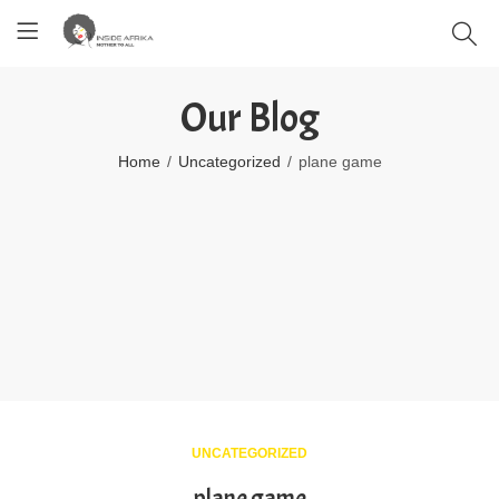
Our Blog
Home
Uncategorized
plane game
UNCATEGORIZED
plane game