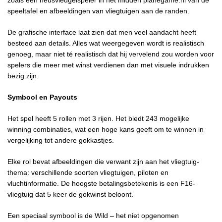
zoals een neusvleugelspeler in het midden
planegame.nl
van de
speeltafel en afbeeldingen van vliegtuigen aan de randen.
De grafische interface laat zien dat men veel aandacht heeft
besteed aan details. Alles wat weergegeven wordt is realistisch
genoeg, maar niet té realistisch dat hij vervelend zou worden voor
spelers die meer met winst verdienen dan met visuele indrukken
bezig zijn.
Symbool en Payouts
Het spel heeft 5 rollen met 3 rijen. Het biedt 243 mogelijke
winning combinaties, wat een hoge kans geeft om te winnen in
vergelijking tot andere gokkastjes.
Elke rol bevat afbeeldingen die verwant zijn aan het vliegtuig-
thema: verschillende soorten vliegtuigen, piloten en
vluchtinformatie. De hoogste betalingsbetekenis is een F16-
vliegtuig dat 5 keer de gokwinst beloont.
Een speciaal symbool is de Wild – het niet opgenomen