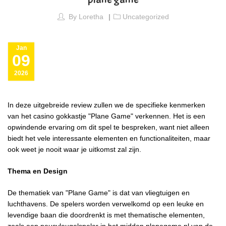
By
Loretha
Uncategorized
Jan
09
2026
In deze uitgebreide review zullen we de specifieke kenmerken
van het casino gokkastje "Plane Game" verkennen. Het is een
opwindende ervaring om dit spel te bespreken, want niet alleen
biedt het vele interessante elementen en functionaliteiten, maar
ook weet je nooit waar je uitkomst zal zijn.
Thema en Design
De thematiek van "Plane Game" is dat van vliegtuigen en
luchthavens. De spelers worden verwelkomd op een leuke en
levendige baan die doordrenkt is met thematische elementen,