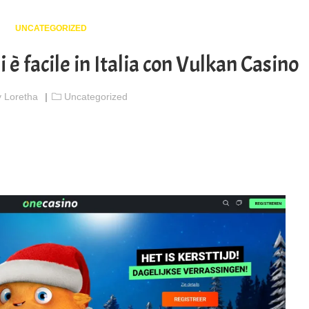
UNCATEGORIZED
 è facile in Italia con Vulkan Casino
y
Loretha
Uncategorized