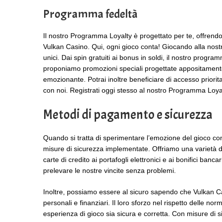
Programma fedeltà
Il nostro Programma Loyalty è progettato per te, offrend
Vulkan Casino. Qui, ogni gioco conta! Giocando alla nostr
unici. Dai spin gratuiti ai bonus in soldi, il nostro prog
proponiamo promozioni speciali progettate appositamente p
emozionante. Potrai inoltre beneficiare di accesso priori
con noi. Registrati oggi stesso al nostro Programma Loya
Metodi di pagamento e sicurezza
Quando si tratta di sperimentare l’emozione del gioco co
misure di sicurezza implementate. Offriamo una varietà di
carte di credito ai portafogli elettronici e ai bonifici ba
prelevare le nostre vincite senza problemi.
Inoltre, possiamo essere al sicuro sapendo che Vulkan Casi
personali e finanziari. Il loro sforzo nel rispetto delle no
esperienza di gioco sia sicura e corretta. Con misure di s