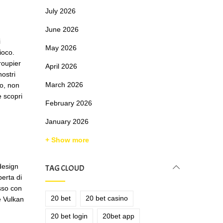
July 2026
June 2026
i
May 2026
ioco.
roupier
April 2026
nostri
March 2026
o, non
e scopri
February 2026
January 2026
+ Show more
design
TAG CLOUD
perta di
esso con
20 bet
20 bet casino
e Vulkan
20 bet login
20bet app