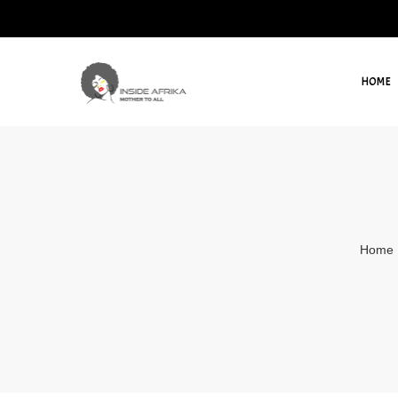
HOME
Home