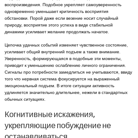
воспроизведения. Подобное укрепляет самоуверенность
одновременно уменьшает критичность восприятия
обстановки. Порой даже если везение носит случайный
природу, восприятие этого успеха в виде стабильной
динамики усиливает желание продолжать начатое.
Цепочка удачных событий изменяет чувственное состояние,
усиливает общий внутренний подъем а также внимание.
Уверенность, формирующаяся в подобные эти моменты,
приводит к уменьшению ослаблению личного ограничения.
Сигналы про потребности замедлиться не учитываются, ввиду
того что нервная система фокусируется на выраженный
эмоциональный подъем. В итоге ситуации активность
удлиняется значительно длительнее, нежели в стандартных
обычных ситуациях.
Когнитивные искажения,
укрепляющие побуждение не
останавливаться