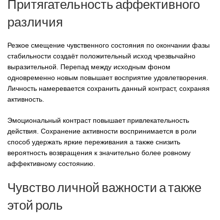
Притягательность аффективного
различия
Резкое смещение чувственного состояния по окончании фазы
стабильности создаёт положительный исход чрезвычайно
выразительной. Перепад между исходным фоном
одновременно новым повышает восприятие удовлетворения.
Личность намеревается сохранить данный контраст, сохраняя
активность.
Эмоциональный контраст повышает привлекательность
действия. Сохранение активности воспринимается в роли
способ удержать яркие переживания а также снизить
вероятность возвращения к значительно более ровному
аффективному состоянию.
Чувство личной важности а также
этой роль