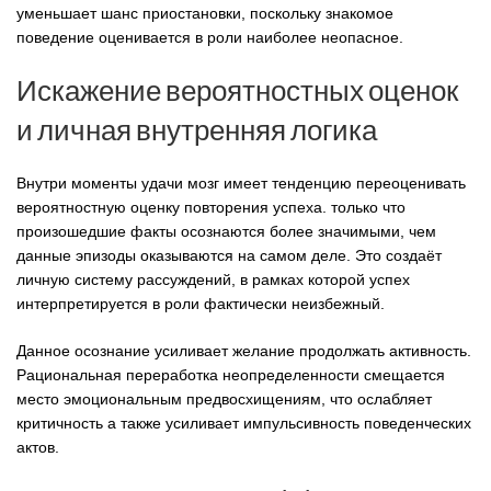
уменьшает шанс приостановки, поскольку знакомое
поведение оценивается в роли наиболее неопасное.
Искажение вероятностных оценок
и личная внутренняя логика
Внутри моменты удачи мозг имеет тенденцию переоценивать
вероятностную оценку повторения успеха. только что
произошедшие факты осознаются более значимыми, чем
данные эпизоды оказываются на самом деле. Это создаёт
личную систему рассуждений, в рамках которой успех
интерпретируется в роли фактически неизбежный.
Данное осознание усиливает желание продолжать активность.
Рациональная переработка неопределенности смещается
место эмоциональным предвосхищениям, что ослабляет
критичность а также усиливает импульсивность поведенческих
актов.