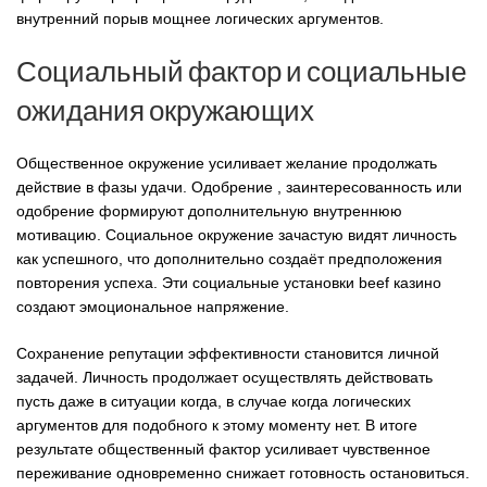
внутренний порыв мощнее логических аргументов.
Социальный фактор и социальные
ожидания окружающих
Общественное окружение усиливает желание продолжать
действие в фазы удачи. Одобрение , заинтересованность или
одобрение формируют дополнительную внутреннюю
мотивацию. Социальное окружение зачастую видят личность
как успешного, что дополнительно создаёт предположения
повторения успеха. Эти социальные установки beef казино
создают эмоциональное напряжение.
Сохранение репутации эффективности становится личной
задачей. Личность продолжает осуществлять действовать
пусть даже в ситуации когда, в случае когда логических
аргументов для подобного к этому моменту нет. В итоге
результате общественный фактор усиливает чувственное
переживание одновременно снижает готовность остановиться.