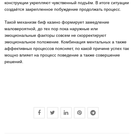
конструкции укрепляют чувственный подъём. В итоге ситуации
создаётся закрепленное побуждение продолжать процесс.
Такой механизм биф казино формирует замедление
маловероятной, до тех пор пока наружные или
эмоциональные факторы совсем не скорректируют
эмоциональное положение. Комбинация ментальных а также
аффективных процессов поясняет, по какой причине успех так
мощно влияет на процесс поведение а также совершение
решений.