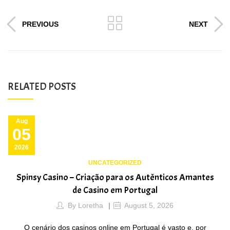
PREVIOUS
NEXT
RELATED POSTS
Aug
05
2026
UNCATEGORIZED
Spinsy Casino – Criação para os Autênticos Amantes
de Casino em Portugal
By
Loretha
August 5, 2026
O cenário dos casinos online em Portugal é vasto e, por