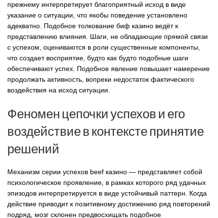
прежнему интерпретирует благоприятный исход в виде
указание о ситуации, что якобы поведение установлено
адекватно. Подобное толкование биф казино ведёт к
представлению влияния. Шаги, не обладающие прямой связи
с успехом, оцениваются в роли существенные компоненты,
что создает восприятие, будто как будто подобные шаги
обеспечивают успех. Подобное явление повышает намерение
продолжать активность, вопреки недостаток фактического
воздействия на исход ситуации.
Феномен цепочки успехов и его
воздействие в контексте принятие
решений
Механизм серии успехов beef казино — представляет собой
психологическое проявление, в рамках которого ряд удачных
эпизодов интерпретируется в виде устойчивый паттерн. Когда
действие приводит к позитивному достижению ряд повторений
подряд, мозг склонен предвосхищать подобное