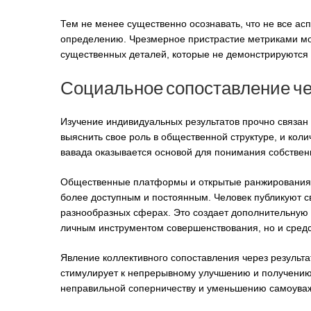
Тем не менее существенно осознавать, что не все ас
определению. Чрезмерное пристрастие метриками мож
существенных деталей, которые не демонстрируются 
Социальное сопоставление че
Изучение индивидуальных результатов прочно связан
выяснить свое роль в общественной структуре, и кол
вавада оказывается основой для понимания собственн
Общественные платформы и открытые ранжирования в
более доступным и постоянным. Человек публикуют св
разнообразных сферах. Это создает дополнительную 
личным инструментом совершенствования, но и сред
Явление коллективного сопоставления через результат
стимулирует к непрерывному улучшению и получению 
неправильной соперничеству и уменьшению самоуваж