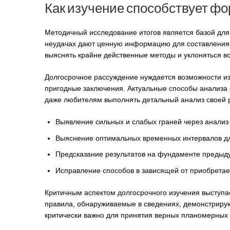
Как изучение способствует ф
Методичный исследование итогов является базой для 
неудачах дают ценную информацию для составления 
выяснять крайне действенные методы и уклоняться в
Долгосрочное рассуждение нуждается возможности из
пригодные заключения. Актуальные способы анализа 
даже любителям выполнять детальный анализ своей 
Выявление сильных и слабых граней через анализ
Выяснение оптимальных временных интервалов дл
Предсказание результатов на фундаменте предыд
Исправление способов в зависящей от приобретае
Критичным аспектом долгосрочного изучения выступае
правила, обнаруживаемые в сведениях, демонстриру
критически важно для принятия верных планомерных