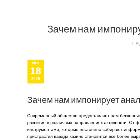
Зачем нам импониру
B
Nov
18
2025
Зачем нам импонирует анал
Современный общество предоставляет нам бесконечн
развития в различных направлениях активности. От ф
инструментами, которые постоянно собирают информа
пристрастия
вавада казино
становится все более выра