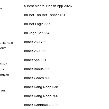
15 Best Mental Health App 2026
му
188 Bet 188 Bet 188bet 181
188 Bet Login 837
188 Jogo Bet 834
188bet 250 706
но желают
ент.
188bet 250 939
188bet App 551
ления
188bet Bonus 869
о в
только
188bet Codes 806
188bet Dang Nhap 538
 он
188bet Dang Nhap 766
188bet Danhbai123 526