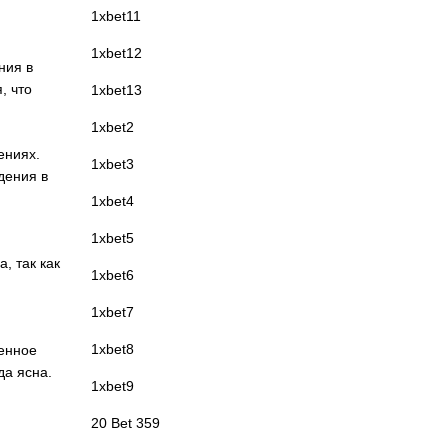
1xbet11
1xbet12
ния в
, что
1xbet13
1xbet2
ениях.
1xbet3
дения в
1xbet4
1xbet5
, так как
1xbet6
1xbet7
1xbet8
венное
да ясна.
1xbet9
20 Bet 359