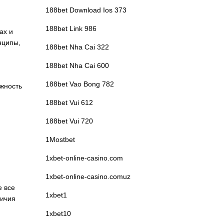
188bet Download Ios 373
188bet Link 986
ах и
нципы,
188bet Nha Cai 322
188bet Nha Cai 600
188bet Vao Bong 782
ожность
188bet Vui 612
188bet Vui 720
1Mostbet
1xbet-online-casino.com
1xbet-online-casino.comuz
е все
1xbet1
личия
1xbet10