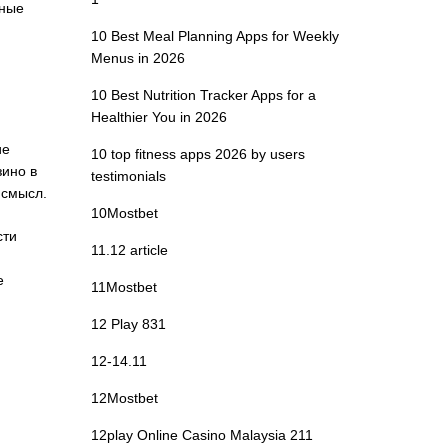
ьные
10 Best Meal Planning Apps for Weekly
Menus in 2026
10 Best Nutrition Tracker Apps for a
Healthier You in 2026
ие
10 top fitness apps 2026 by users
зино в
testimonials
 смысл.
10Mostbet
сти
11.12 article
е
11Mostbet
12 Play 831
12-14.11
12Mostbet
12play Online Casino Malaysia 211