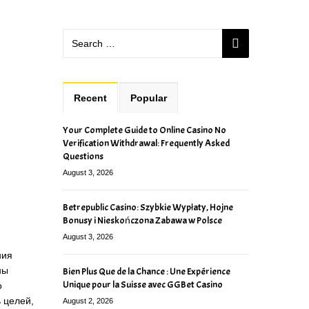
Recent
Popular
Your Complete Guide to Online Casino No
Verification Withdrawal: Frequently Asked
Questions
August 3, 2026
Betrepublic Casino: Szybkie Wypłaty, Hojne
Bonusy i Nieskończona Zabawa w Polsce
August 3, 2026
ния
ны
Bien Plus Que de la Chance : Une Expérience
Unique pour la Suisse avec GGBet Casino
о
 целей,
August 2, 2026