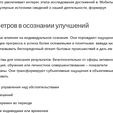
то увеличивает интерес этапа исследования достижений в. Мобил
гулярные источники сведений о нашей деятельности, формируя
метров в осознании улучшений
ью влияния на индивидуальное сознание. Они порождают ощущен
деи прогресса и успеха более осязаемыми и понятными. вавада ка
низовывать беспорядочный stream бытовых происшествий и дать им
тва для описания результатов. Безотносительно от сферы активно
ерция, обучение или личностное совершенствование – показатели
 планы. Они трансформируют субъективные ощущения в объективны
вать.
управления над обстоятельствами
решений
перемен во периоде
ми индивидами или временем