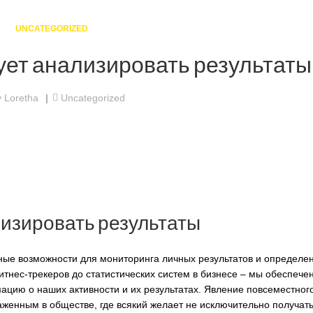
UNCATEGORIZED
ет анализировать результаты
y
Loretha
Uncategorized
изировать результаты
ые возможности для мониторинга личных результатов и определе
итнес-трекеров до статистических систем в бизнесе – мы обеспече
цию о наших активности и их результатах. Явление повсеместног
женным в обществе, где всякий желает не исключительно получать