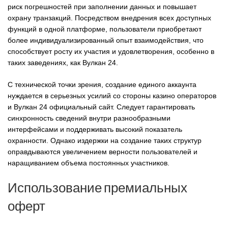
риск погрешностей при заполнении данных и повышает
охрану транзакций. Посредством внедрения всех доступных
функций в одной платформе, пользователи приобретают
более индивидуализированный опыт взаимодействия, что
способствует росту их участия и удовлетворения, особенно в
таких заведениях, как Вулкан 24.
С технической точки зрения, создание единого аккаунта
нуждается в серьезных усилий со стороны казино операторов
и Вулкан 24 официальный сайт. Следует гарантировать
синхронность сведений внутри разнообразными
интерфейсами и поддерживать высокий показатель
охранности. Однако издержки на создание таких структур
оправдываются увеличением верности пользователей и
наращиванием объема постоянных участников.
Использование премиальных
оферт