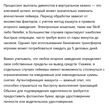
Процессинг выплаты джекпотов в виртуальном казино — это
ключевой аспект, который может значительно изменить
впечатления геймера. Период обработки зависит от
множества факторов, с учетом метод кэшаута и правила
игорного заведения. Электронные кошельки, такие как Skrill
либо Neteller, в большинстве случаев гарантируют наиболее
быстрые операции, часто требуя всего от пары минуток до
часиков. Однако при использовании банковских трансферов
игрокам может потребоваться ожидать до 5 деловых дней.
Важно учитывать, что любое игорное заведение определяет
свои собственные пределы на вывод средств. Скажем, в
отдельных случаях геймеры имеют возможность столкнуться с
ограничениями на ежедневные или еженедельные суммы
снятия. Аутентификация аккаунта — важный этап, что
способен отразиться на быстроту выполнения транзакций.
Обычно для подтверждения идентичности требуется
предоставить фотокопии бумаг, вроде удостоверение
личности или водительское удостоверение.