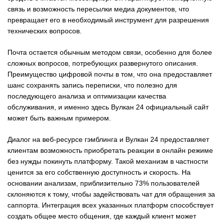
связь и возможность пересылки медиа документов, что
превращает его в необходимый инструмент для разрешения
технических вопросов.
Почта остается обычным методом связи, особенно для более
сложных вопросов, потребующих развернутого описания.
Преимущество цифровой почты в том, что она предоставляет
шанс сохранять запись переписки, что полезно для
последующего анализа и оптимизации качества
обслуживания, и именно здесь Вулкан 24 официальный сайт
может быть важным примером.
Диалог на веб-ресурсе гэмблинга и Вулкан 24 предоставляет
клиентам возможность приобретать реакции в онлайн режиме
без нужды покинуть платформу. Такой механизм в частности
ценится за его собственную доступность и скорость. На
основании анализам, приблизительно 73% пользователей
склоняются к тому, чтобы задействовать чат для обращения за
саппорта. Интеграция всех указанных платформ способствует
создать общее место общения, где каждый клиент может