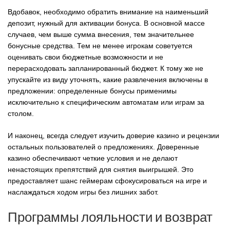
Вдобавок, необходимо обратить внимание на наименьший
депозит, нужный для активации бонуса. В основной массе
случаев, чем выше сумма внесения, тем значительнее
бонусные средства. Тем не менее игрокам советуется
оценивать свои бюджетные возможности и не
перерасходовать запланированный бюджет. К тому же не
упускайте из виду уточнять, какие развлечения включены в
предложении: определенные бонусы применимы
исключительно к специфическим автоматам или играм за
столом.
И наконец, всегда следует изучить доверие казино и рецензии
остальных пользователей о предложениях. Доверенные
казино обеспечивают четкие условия и не делают
ненастоящих препятствий для снятия выигрышей. Это
предоставляет шанс геймерам сфокусироваться на игре и
наслаждаться ходом игры без лишних забот.
Программы лояльности и возврат