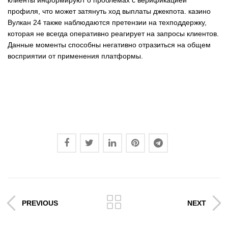
профиля, что может затянуть ход выплаты джекпота. казино
Вулкан 24 также наблюдаются претензии на техподдержку,
которая не всегда оперативно реагирует на запросы клиентов.
Данные моменты способны негативно отразиться на общем
восприятии от применения платформы.
PREVIOUS
NEXT