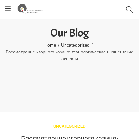
Our Blog
Home
Uncategorized
Рассмотрение игорного казино: технологические и клиентские
аспекты
UNCATEGORIZED
Рассмотрение игорного казино: