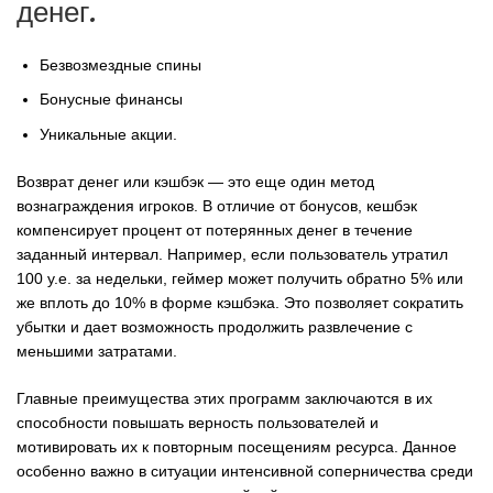
денег.
Безвозмездные спины
Бонусные финансы
Уникальные акции.
Возврат денег или кэшбэк — это еще один метод
вознаграждения игроков. В отличие от бонусов, кешбэк
компенсирует процент от потерянных денег в течение
заданный интервал. Например, если пользователь утратил
100 у.е. за недельки, геймер может получить обратно 5% или
же вплоть до 10% в форме кэшбэка. Это позволяет сократить
убытки и дает возможность продолжить развлечение с
меньшими затратами.
Главные преимущества этих программ заключаются в их
способности повышать верность пользователей и
мотивировать их к повторным посещениям ресурса. Данное
особенно важно в ситуации интенсивной соперничества среди