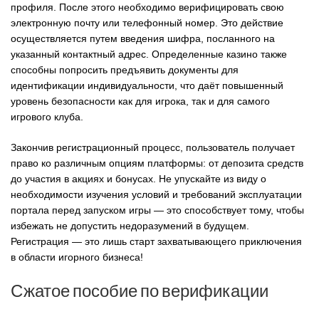
профиля. После этого необходимо верифицировать свою
электронную почту или телефонный номер. Это действие
осуществляется путем введения шифра, посланного на
указанный контактный адрес. Определенные казино также
способны попросить предъявить документы для
идентификации индивидуальности, что даёт повышенный
уровень безопасности как для игрока, так и для самого
игрового клуба.
Закончив регистрационный процесс, пользователь получает
право ко различным опциям платформы: от депозита средств
до участия в акциях и бонусах. Не упускайте из виду о
необходимости изучения условий и требований эксплуатации
портала перед запуском игры — это способствует тому, чтобы
избежать не допустить недоразумений в будущем.
Регистрация — это лишь старт захватывающего приключения
в области игорного бизнеса!
Сжатое пособие по верификации