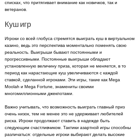
списках, что притягивает внимание как новичков, так и
ветеранов.
Куш игр
Игроки со всей глобуса стремятся выиграть куш в виртуальном
казино, ведь это перспектива моментально поменять свою
реальность. Выигрыши бывают постоянными и
прогрессивными. Постоянные выигрыши обладают
установленную величину приза, которая не меняется, в то
период как нарастающие куш увеличиваются с каждой
ставкой, сделанной игроками. Эти игры, такие как Mega
Moolah и Mega Fortune, знамениты своими
многомиллионными джекпотами.
Важно учитывать, что возможность выиграть главный приз
очень низок, тем не менее это не удерживает любителей
риска. Игроки продолжают ставить в надежде быть
следующим счастливчиком. Тактики азартной игры способны
различаться: отдельные игроки выбирают делать высокие