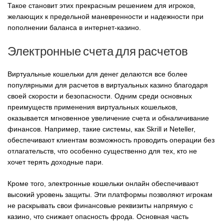
Такое становит этих прекрасным решением для игроков,
желающих к предельной маневренности и надежности при
пополнении баланса в интернет-казино.
Электронные счета для расчетов
Виртуальные кошельки для денег делаются все более
популярными для расчетов в виртуальных казино благодаря
своей скорости и безопасности. Одним среди основных
преимуществ применения виртуальных кошельков,
оказывается мгновенное увеличение счета и обналичивание
финансов. Например, такие системы, как Skrill и Neteller,
обеспечивают клиентам возможность проводить операции без
отлагательств, что особенно существенно для тех, кто не
хочет терять доходные пари.
Кроме того, электронные кошельки онлайн обеспечивают
высокий уровень защиты. Эти платформы позволяют игрокам
не раскрывать свои финансовые реквизиты напрямую с
казино, что снижает опасность фрода. Основная часть