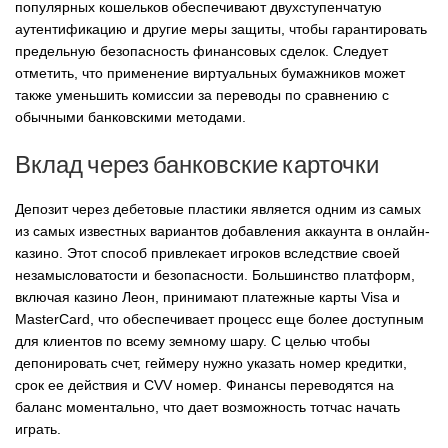
популярных кошельков обеспечивают двухступенчатую
аутентификацию и другие меры защиты, чтобы гарантировать
предельную безопасность финансовых сделок. Следует
отметить, что применение виртуальных бумажников может
также уменьшить комиссии за переводы по сравнению с
обычными банковскими методами.
Вклад через банковские карточки
Депозит через дебетовые пластики является одним из самых
из самых известных вариантов добавления аккаунта в онлайн-
казино. Этот способ привлекает игроков вследствие своей
незамысловатости и безопасности. Большинство платформ,
включая казино Леон, принимают платежные карты Visa и
MasterCard, что обеспечивает процесс еще более доступным
для клиентов по всему земному шару. С целью чтобы
депонировать счет, геймеру нужно указать номер кредитки,
срок ее действия и CVV номер. Финансы переводятся на
баланс моментально, что дает возможность тотчас начать
играть.