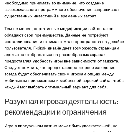
необходимо принимать во внимание, что создание
высококлассного программного обеспечения запрашивает
существенных инвестиций и временных затрат.
Тем не менее, портативные модификации сайтов также
обладают свои преимущества. Данные не потребуют
инсталлирования и отнимают мало пространства на девайсе
пользователя. Гибкий дизайн дает возможность страницам
адекватно отображаться на разнообразных экранах,
предоставляя удобность игры вне зависимости от гаджета.
Следует помнить, что процветающее игорное заведение
всегда будет обеспечивать своим игрокам опцию между
мобильным приложением и мобильной версией сайта, чтобы
каждый мог выбрать оптимальный вариант для себя.
Разумная игровая деятельность:
рекомендации и ограничения
Игра в виртуальном казино может быть увлекательной, но