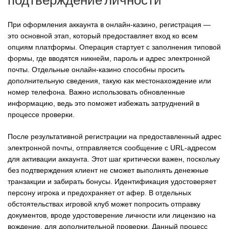
подтверждение личности
При оформления аккаунта в онлайн-казино, регистрация —
это основной этап, который предоставляет вход ко всем
опциям платформы. Операция стартует с заполнения типовой
формы, где вводятся никнейм, пароль и адрес электронной
почты. Отдельные онлайн-казино способны просить
дополнительную сведения, такую как местонахождение или
номер телефона. Важно использовать обновленные
информацию, ведь это поможет избежать затруднений в
процессе проверки.
После результативной регистрации на предоставленный адрес
электронной почты, отправляется сообщение с URL-адресом
для активации аккаунта. Этот шаг критически важен, поскольку
без подтверждения клиент не сможет выполнять денежные
транзакции и забирать бонусы. Идентификация удостоверяет
персону игрока и предохраняет от афер. В отдельных
обстоятельствах игровой клуб может попросить отправку
документов, вроде удостоверение личности или лицензию на
вождение, для дополнительной проверки. Данный процесс