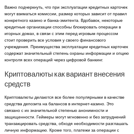
Важно подчеркнуть, что при эксплуатации кредитных карточек
могут взиматься комиссии, размер которых зависит от правил
конкретного казино и банка-эмитента. Вдобавок, некоторые
кредитные организации способны блокировать операции в
игорных домах, в связи с этим перед игровым процессом
стоит проверить все условия у своего финансового
учреждения. Преимущества эксплуатации кредитных карточек
содержат значительный степень охраны информации и опцию
контроля всех операций через цифровой банкинг.
Криптовалюты как вариант внесения
средств
Криптовалюты делаются все более популярными в качестве
средства депозита на балансов в интернет-казино. Это
связано с их значительной степенью анонимности и
защищенности. Геймеры могут мгновенно и без затруднений
транзакцировать средства, обходя необходимости разглашать
личную информацию. Кроме того, платежи за операции с