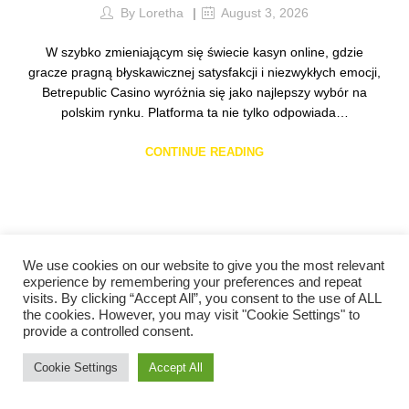
By
Loretha
August 2, 2026
Les joueurs suisses souhaitent autre chose qu’une simple
plateforme de jeux. Ils attendent une expérience complète,
adaptée pour un public qui connaît la valeur des choses.
C’est ce que GGBet…
CONTINUE READING
We use cookies on our website to give you the most relevant
experience by remembering your preferences and repeat
visits. By clicking “Accept All”, you consent to the use of ALL
the cookies. However, you may visit "Cookie Settings" to
provide a controlled consent.
Cookie Settings
Accept All
Sidebar
SHOP 1