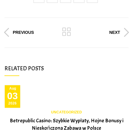
PREVIOUS
NEXT
RELATED POSTS
Aug
02
2026
UNCATEGORIZED
Bien Plus Que de la Chance : Une Expérience Unique
pour la Suisse avec GGBet Casino