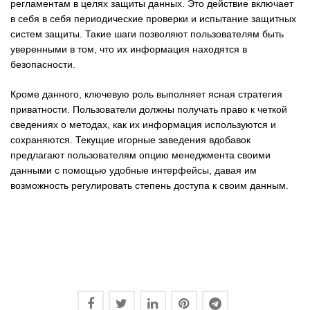
регламентам в целях защиты данных. Это действие включает
в себя в себя периодические проверки и испытание защитных
систем защиты. Такие шаги позволяют пользователям быть
уверенными в том, что их информация находятся в
безопасности.
Кроме данного, ключевую роль выполняет ясная стратегия
приватности. Пользователи должны получать право к четкой
сведениях о методах, как их информация используются и
сохраняются. Текущие игорные заведения вдобавок
предлагают пользователям опцию менеджмента своими
данными с помощью удобные интерфейсы, давая им
возможность регулировать степень доступа к своим данным.