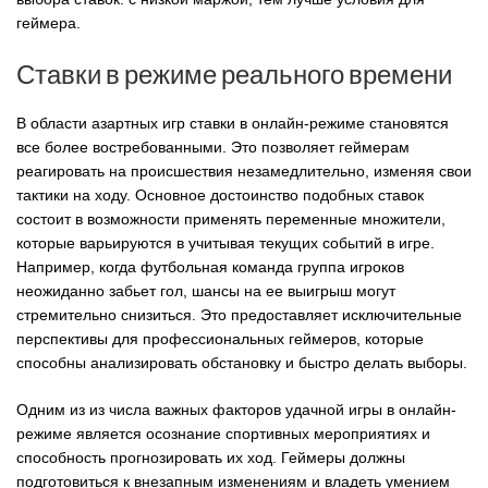
геймера.
Ставки в режиме реального времени
В области азартных игр ставки в онлайн-режиме становятся
все более востребованными. Это позволяет геймерам
реагировать на происшествия незамедлительно, изменяя свои
тактики на ходу. Основное достоинство подобных ставок
состоит в возможности применять переменные множители,
которые варьируются в учитывая текущих событий в игре.
Например, когда футбольная команда группа игроков
неожиданно забьет гол, шансы на ее выигрыш могут
стремительно снизиться. Это предоставляет исключительные
перспективы для профессиональных геймеров, которые
способны анализировать обстановку и быстро делать выборы.
Одним из из числа важных факторов удачной игры в онлайн-
режиме является осознание спортивных мероприятиях и
способность прогнозировать их ход. Геймеры должны
подготовиться к внезапным изменениям и владеть умением