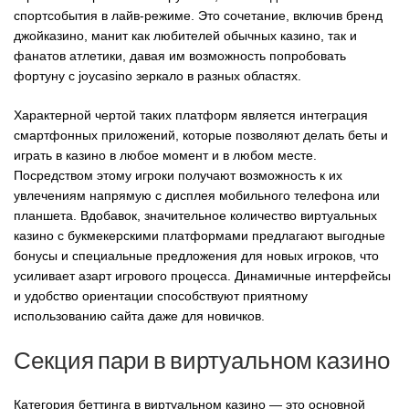
спортсобытия в лайв-режиме. Это сочетание, включив бренд
джойказино, манит как любителей обычных казино, так и
фанатов атлетики, давая им возможность попробовать
фортуну с
joycasino зеркало
в разных областях.
Характерной чертой таких платформ является интеграция
смартфонных приложений, которые позволяют делать беты и
играть в казино в любое момент и в любом месте.
Посредством этому игроки получают возможность к их
увлечениям напрямую с дисплея мобильного телефона или
планшета. Вдобавок, значительное количество виртуальных
казино с букмекерскими платформами предлагают выгодные
бонусы и специальные предложения для новых игроков, что
усиливает азарт игрового процесса. Динамичные интерфейсы
и удобство ориентации способствуют приятному
использованию сайта даже для новичков.
Секция пари в виртуальном казино
Категория беттинга в виртуальном казино — это основной