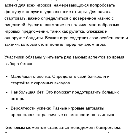
аспект для всех игроков, намеревающихся попробовать
фортуну и получить удовольствие от игры. Для начала
стартовать, важно определиться с доверенное казино с
лицензией. Уделите внимание на наличие многообразных
игровых предложений, таких как рулетка, блэкджек и
однорукие бандиты. Всякая игра содержит свои особенности и
тактики, которые стоит понять перед началом игры.
Участники обязаны учитывать ряд важных аспектов во время
выбора бетсов:
Малейшая ставочка: Определите свой банкролл и
стартуйте с скромных вкладов.
Наибольшая бет: Это поможет предотвратить больших
потерь.
Вероятности успеха: Разные игровые автоматы
предоставляют различные возможности на выигрыш.
Ключевым моментом становится менеджмент банкроллом.