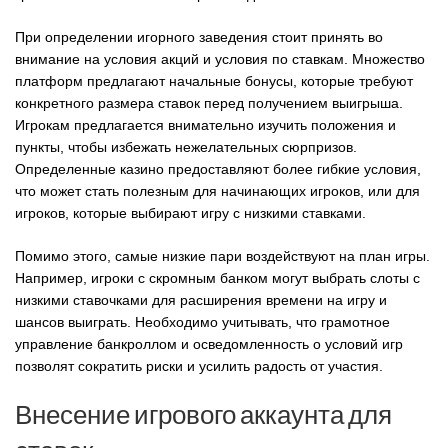
При определении игорного заведения стоит принять во
внимание на условия акций и условия по ставкам. Множество
платформ предлагают начальные бонусы, которые требуют
конкретного размера ставок перед получением выигрыша.
Игрокам предлагается внимательно изучить положения и
пункты, чтобы избежать нежелательных сюрпризов.
Определенные казино предоставляют более гибкие условия,
что может стать полезным для начинающих игроков, или для
игроков, которые выбирают игру с низкими ставками.
Помимо этого, самые низкие пари воздействуют на план игры.
Например, игроки с скромным банком могут выбрать слоты с
низкими ставочками для расширения времени на игру и
шансов выиграть. Необходимо учитывать, что грамотное
управление банкроллом и осведомленность о условий игр
позволят сократить риски и усилить радость от участия.
Внесение игрового аккаунта для