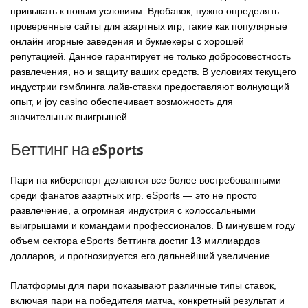
привыкать к новым условиям. Вдобавок, нужно определять
проверенные сайты для азартных игр, такие как популярные
онлайн игорные заведения и букмекеры с хорошей
репутацией. Данное гарантирует не только добросовестность
развлечения, но и защиту ваших средств. В условиях текущего
индустрии гэмблинга лайв-ставки предоставляют волнующий
опыт, и joy casino обеспечивает возможность для
значительных выигрышей.
Беттинг на eSports
Пари на киберспорт делаются все более востребованными
среди фанатов азартных игр. eSports — это не просто
развлечение, а огромная индустрия с колоссальными
выигрышами и командами профессионалов. В минувшем году
объем сектора eSports беттинга достиг 13 миллиардов
долларов, и прогнозируется его дальнейший увеличение.
Платформы для пари показывают различные типы ставок,
включая пари на победителя матча, конкретный результат и