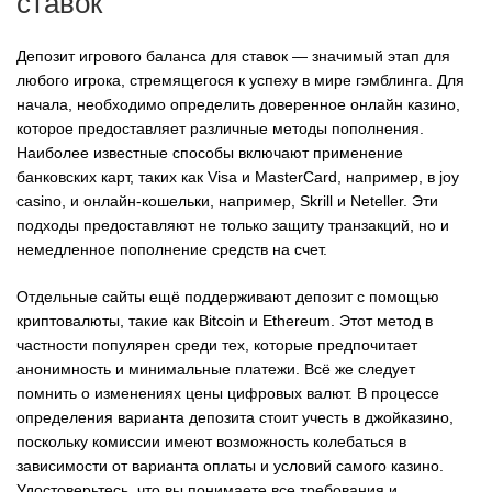
ставок
Депозит игрового баланса для ставок — значимый этап для
любого игрока, стремящегося к успеху в мире гэмблинга. Для
начала, необходимо определить доверенное онлайн казино,
которое предоставляет различные методы пополнения.
Наиболее известные способы включают применение
банковских карт, таких как Visa и MasterCard, например, в joy
casino, и онлайн-кошельки, например, Skrill и Neteller. Эти
подходы предоставляют не только защиту транзакций, но и
немедленное пополнение средств на счет.
Отдельные сайты ещё поддерживают депозит с помощью
криптовалюты, такие как Bitcoin и Ethereum. Этот метод в
частности популярен среди тех, которые предпочитает
анонимность и минимальные платежи. Всё же следует
помнить о изменениях цены цифровых валют. В процессе
определения варианта депозита стоит учесть в джойказино,
поскольку комиссии имеют возможность колебаться в
зависимости от варианта оплаты и условий самого казино.
Удостоверьтесь, что вы понимаете все требования и