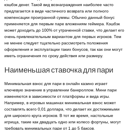
кэшбэк денег. Такой вид вознаграждения наиболее часто
предлагается в виде частичного возврата или полного
компенсации проигранной суммы. Обычно данный бонус
применяется для первым паре вложениям геймера. Кэшбэк
может доходить до 100% от утраченной ставки, что делает его
очень привлекательным вариантом для первых игроков. Тем
не менее следует тщательно рассмотреть положения
оформления и эксплуатации таких бонусов, так как они могут
иметь ограничения по сроку действия или размеру.
Наименьшая ставочка для пари
Минимальная взнос для пари в онлайн казино играет
ключевую значение в управлении банкроллом. Мини пари
изменяются в зависимости от платформы и вида игры.
Например, в игровых машинах минимальная взнос может
составлять всего 0,01 доллара, что делает их достижимыми
для широкого круга игроков. В тот же время, настольные
игрища, такие как двадцать одно или колесо фортуны, могут
требовать минимальных пари от 1 до 5 баксов.