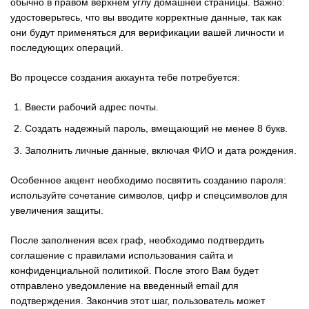
обычно в правом верхнем углу домашней страницы. Важно:
удостоверьтесь, что вы вводите корректные данные, так как
они будут применяться для верификации вашей личности и
последующих операций.
Во процессе создания аккаунта тебе потребуется:
Ввести рабочий адрес почты.
Создать надежный пароль, вмещающий не менее 8 букв.
Заполнить личные данные, включая ФИО и дата рождения.
Особенное акцент необходимо посвятить созданию пароля:
используйте сочетание символов, цифр и спецсимволов для
увеличения защиты.
После заполнения всех граф, необходимо подтвердить
соглашение с правилами использования сайта и
конфиденциальной политикой. После этого Вам будет
отправлено уведомление на введенный email для
подтверждения. Закончив этот шаг, пользователь может