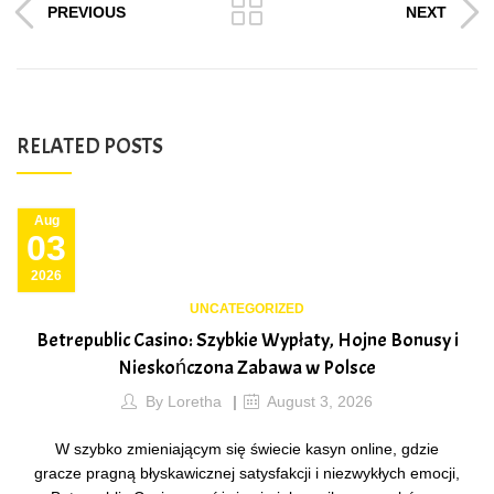
PREVIOUS
NEXT
RELATED POSTS
Aug
02
2026
UNCATEGORIZED
epublic Casino: Szybkie Wypłaty, Hojne Bonusy i
Bien
Nieskończona Zabawa w Polsce
By
Loretha
August 3, 2026
szybko zmieniającym się świecie kasyn online, gdzie
Les 
e pragną błyskawicznej satysfakcji i niezwykłych emocji,
plat