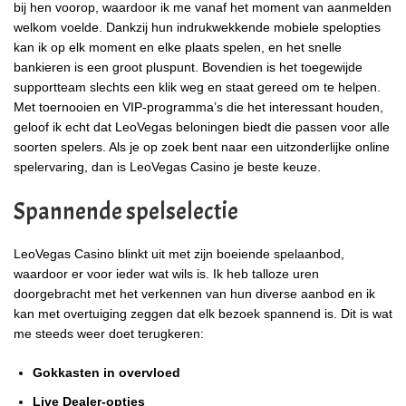
bij hen voorop, waardoor ik me vanaf het moment van aanmelden
welkom voelde. Dankzij hun indrukwekkende mobiele spelopties
kan ik op elk moment en elke plaats spelen, en het snelle
bankieren is een groot pluspunt. Bovendien is het toegewijde
supportteam slechts een klik weg en staat gereed om te helpen.
Met toernooien en VIP-programma’s die het interessant houden,
geloof ik echt dat LeoVegas beloningen biedt die passen voor alle
soorten spelers. Als je op zoek bent naar een uitzonderlijke online
spelervaring, dan is LeoVegas Casino je beste keuze.
Spannende spelselectie
LeoVegas Casino blinkt uit met zijn boeiende spelaanbod,
waardoor er voor ieder wat wils is. Ik heb talloze uren
doorgebracht met het verkennen van hun diverse aanbod en ik
kan met overtuiging zeggen dat elk bezoek spannend is. Dit is wat
me steeds weer doet terugkeren:
Gokkasten in overvloed
Live Dealer-opties