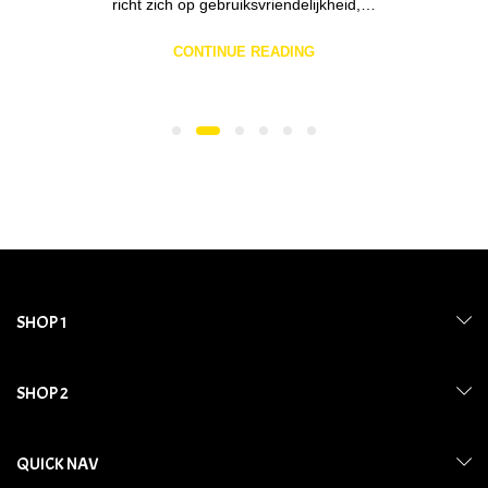
richt zich op gebruiksvriendelijkheid,…
CONTINUE READING
SHOP 1
SHOP 2
QUICK NAV