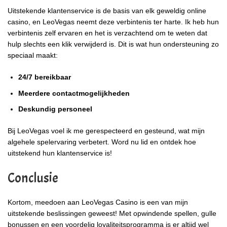
Uitstekende klantenservice is de basis van elk geweldig online
casino, en LeoVegas neemt deze verbintenis ter harte. Ik heb hun
verbintenis zelf ervaren en het is verzachtend om te weten dat
hulp slechts een klik verwijderd is. Dit is wat hun ondersteuning zo
speciaal maakt:
24/7 bereikbaar
Meerdere contactmogelijkheden
Deskundig personeel
Bij LeoVegas voel ik me gerespecteerd en gesteund, wat mijn
algehele spelervaring verbetert. Word nu lid en ontdek hoe
uitstekend hun klantenservice is!
Conclusie
Kortom, meedoen aan LeoVegas Casino is een van mijn
uitstekende beslissingen geweest! Met opwindende spellen, gulle
bonussen en een voordelig loyaliteitsprogramma is er altijd wel