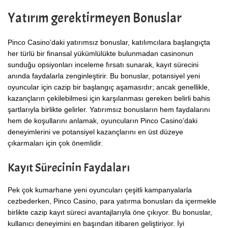
Yatırım gerektirmeyen Bonuslar
Pinco Casino’daki yatırımsız bonuslar, katılımcılara başlangıçta
her türlü bir finansal yükümlülükte bulunmadan casinonun
sunduğu opsiyonları inceleme fırsatı sunarak, kayıt sürecini
anında faydalarla zenginleştirir. Bu bonuslar, potansiyel yeni
oyuncular için cazip bir başlangıç aşamasıdır; ancak genellikle,
kazançların çekilebilmesi için karşılanması gereken belirli bahis
şartlarıyla birlikte gelirler. Yatırımsız bonusların hem faydalarını
hem de koşullarını anlamak, oyuncuların Pinco Casino’daki
deneyimlerini ve potansiyel kazançlarını en üst düzeye
çıkarmaları için çok önemlidir.
Kayıt Sürecinin Faydaları
Pek çok kumarhane yeni oyuncuları çeşitli kampanyalarla
cezbederken, Pinco Casino, para yatırma bonusları da içermekle
birlikte cazip kayıt süreci avantajlarıyla öne çıkıyor. Bu bonuslar,
kullanıcı deneyimini en başından itibaren geliştiriyor. İyi