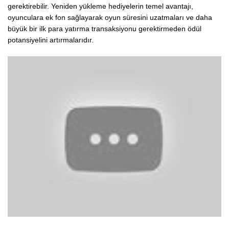
gerektirebilir. Yeniden yükleme hediyelerin temel avantajı,
oyunculara ek fon sağlayarak oyun süresini uzatmaları ve daha
büyük bir ilk para yatırma transaksiyonu gerektirmeden ödül
potansiyelini artırmalarıdır.