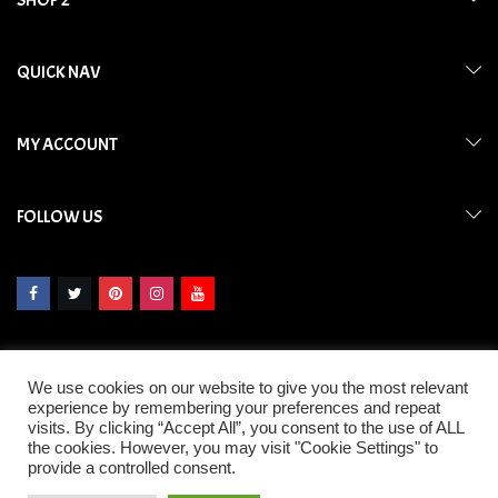
SHOP 2
QUICK NAV
MY ACCOUNT
FOLLOW US
We use cookies on our website to give you the most relevant
experience by remembering your preferences and repeat
visits. By clicking “Accept All”, you consent to the use of ALL
the cookies. However, you may visit "Cookie Settings" to
Insideafrika.store © 2020 by Inside Afrika All Rights Reserved.
provide a controlled consent.