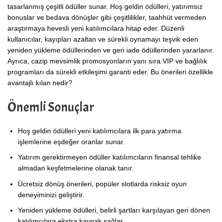
tasarlanmış çeşitli ödüller sunar. Hoş geldin ödülleri, yatırımsız
bonuslar ve bedava dönüşler gibi çeşitlilikler, taahhüt vermeden
araştırmaya hevesli yeni katılımcılara hitap eder. Düzenli
kullanıcılar, kayıpları azaltan ve sürekli oynamayı teşvik eden
yeniden yükleme ödüllerinden ve geri iade ödüllerinden yararlanır.
Ayrıca, cazip mevsimlik promosyonların yanı sıra VIP ve bağlılık
programları da sürekli etkileşimi garanti eder. Bu önerileri özellikle
avantajlı kılan nedir?
Önemli Sonuçlar
Hoş geldin ödülleri yeni katılımcılara ilk para yatırma
işlemlerine eşdeğer oranlar sunar.
Yatırım gerektirmeyen ödüller katılımcıların finansal tehlike
almadan keşfetmelerine olanak tanır.
Ücretsiz dönüş önerileri, popüler slotlarda risksiz oyun
deneyiminizi geliştirir.
Yeniden yükleme ödülleri, belirli şartları karşılayan geri dönen
katılımcılara ekstra kaynak sağlar.