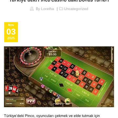
By
Loretha
Uncategorized
Nov
03
2025
Türkiye’deki Pinco, oyuncuları çekmek ve elde tutmak için