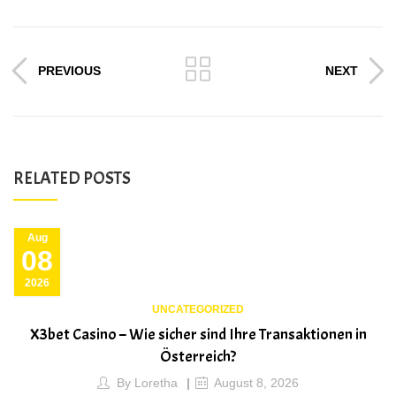
PREVIOUS
NEXT
RELATED POSTS
Aug
08
2026
UNCATEGORIZED
X3bet Casino – Wie sicher sind Ihre Transaktionen in
Österreich?
By
Loretha
August 8, 2026