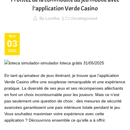
l’application Verde Casino
By
Loretha
Uncategorized
Nov
03
2025
En tant qu’amateur de jeux itinérant, je trouve que l’application
Verde
Casino offre une souplesse remarquable et une expérience
pratique. La diversité de ses jeux et ses récompenses alléchants
en font un choix incontournable pour les joueurs. Mais ce n’est
pas seulement une question de choix : des mesures de sécurité
avancées garantissent une paix intérieure totale pendant le jeu.
Vous souhaitez maximiser votre expérience avec cette
application ? Découvrons ensemble ce qu’elle a à offrir.