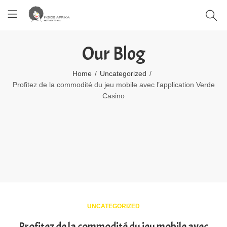
Our Blog
Home
Uncategorized
Profitez de la commodité du jeu mobile avec l’application Verde
Casino
UNCATEGORIZED
Profitez de la commodité du jeu mobile avec