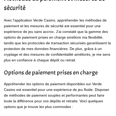
sécurité
Avec l’application Verde Casino, appréhender les méthodes de
paiement et les mesures de sécurité est essentiel pour une
expérience de jeu sans accroc. J’ai constaté que la gamme des
options de paiement prises en charge améliore ma flexibilité,
tandis que les protocoles de transaction sécurisés garantissent la
protection de mes données financières. De plus, grâce à un
cryptage et des mesures de confidentialité améliorés, je me sens
plus en confiance à chaque dépôt ou retrait.
Options de paiement prises en charge
Appréhender les options de paiement disponibles sur Verde
Casino est essentiel pour une expérience de jeu fluide. Disposer
de méthodes de paiement souples et performantes peut faire
toute la différence pour vos dépôts et retraits. Voici quelques
options que je trouve les plus commodes :