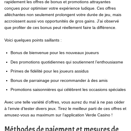
rapidement les offres de bonus et promotions attrayantes
conçues pour optimiser votre expérience ludique. Ces offres
alléchantes non seulement prolongent votre durée de jeu, mais
accroissent aussi vos opportunités de gros gains. J’ai observé
que profiter de ces bonus peut réellement faire la différence.
Voici quelques points saillants :
Bonus de bienvenue pour les nouveaux joueurs
Des promotions quotidiennes qui soutiennent l’enthousiasme
Primes de fidélité pour les joueurs assidus
Bonus de parrainage pour recommander à des amis
Promotions saisonnières qui célèbrent les occasions spéciales
Avec une telle variété d’offres, vous aurez du mal à ne pas céder
à l’envie d’tester divers jeux. Tirez le meilleur parti de ces offres et
amusez-vous au maximum sur l’application Verde Casino !
Méthodes de paiement et mesures de