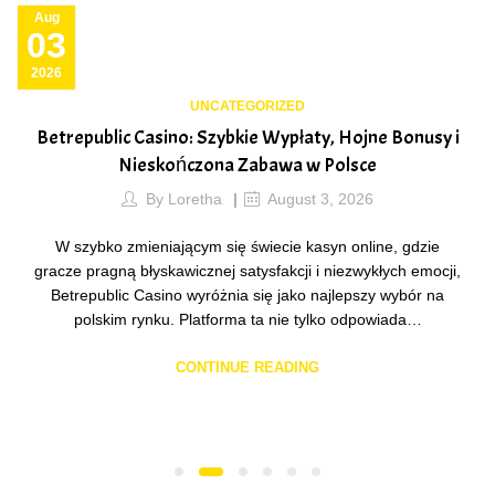
Aug
03
2026
UNCATEGORIZED
Betrepublic Casino: Szybkie Wypłaty, Hojne Bonusy i
Nieskończona Zabawa w Polsce
By
Loretha
August 3, 2026
W szybko zmieniającym się świecie kasyn online, gdzie
gracze pragną błyskawicznej satysfakcji i niezwykłych emocji,
Betrepublic Casino wyróżnia się jako najlepszy wybór na
polskim rynku. Platforma ta nie tylko odpowiada…
CONTINUE READING