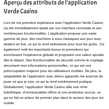
Aperçu des attributs de l’application
Verde Casino
Lors de ma première expérience avec l’application Verde Casino,
j’ai été immédiatement épaté par son interface conviviale et ses
nombreuses fonctionnalités. L’application propose une vaste
gamme de jeux, des machines à sous classiques aux jeux avec
dealers en live, ce qui la rend séduisante pour tous les goûts. J’ai
également noté les importants bonus et promotions qui
enrichissent l’expérience globale et proposent une valeur ajoutée
dès le départ. Des fonctionnalités de sécurité comme le cryptage
sécurisent mes informations personnelles, ce qui est une
préoccupation majeure pour les utilisateurs mobiles. De plus, la
adaptabilité de l’application avec divers appareils me autorise de
jouer où que je sois, ce qui la rend extrêmement pratique.
Globalement, l’application Verde Casino allie une riche
ludothèque, d’remarquables offres et une protection accrue, ce
qui en fait un acteur de premier plan dans le secteur des jeux sur
mobile.