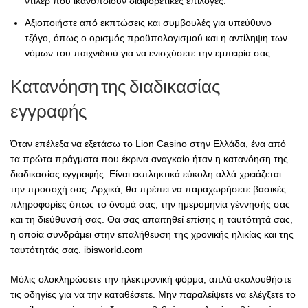
ντίλερ που ικανοποιούν διαφορετικές επιλογές.
Αξιοποιήστε από εκπτώσεις και συμβουλές για υπεύθυνο
τζόγο, όπως ο ορισμός προϋπολογισμού και η αντίληψη των
νόμων του παιχνιδιού για να ενισχύσετε την εμπειρία σας.
Κατανόηση της διαδικασίας
εγγραφής
Όταν επέλεξα να εξετάσω το Lion Casino στην Ελλάδα, ένα από
τα πρώτα πράγματα που έκρινα αναγκαίο ήταν η κατανόηση της
διαδικασίας εγγραφής. Είναι εκπληκτικά εύκολη αλλά χρειάζεται
την προσοχή σας. Αρχικά, θα πρέπει να παραχωρήσετε βασικές
πληροφορίες όπως το όνομά σας, την ημερομηνία γέννησής σας
και τη διεύθυνσή σας. Θα σας απαιτηθεί επίσης η ταυτότητά σας,
η οποία συνδράμει στην επαλήθευση της χρονικής ηλικίας και της
ταυτότητάς σας.
ibisworld.com
Μόλις ολοκληρώσετε την ηλεκτρονική φόρμα, απλά ακολουθήστε
τις οδηγίες για να την καταθέσετε. Μην παραλείψετε να ελέγξετε το