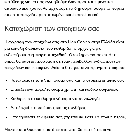
κατάθεσης για να σας εγγυηθούμε έναν προστατευμένο και
απολαυστικό χρόνο. Ας αρχίσουμε να δημιουργήσουμε το πορεία
σας στο παιχνίδι προστατευμένο και διασκεδαστικό!
Καταχώριση των στοιχείων σας
Η εγγραφή των στοιχείων σας στο Lion Casino στην Ελλάδα είναι
μια εύκολη διαδικασία που καθορίζει τις αρχές για μια
ενδιαφέρουσα εμπειρία παιχνιδιού. Ολοκληρώνοντας αυτό το
βήμα, θα λάβετε πρόσβαση σε έναν περιβάλλον ενδιαφερόντων
παιχνιδιών και ευκαιριών. Δείτε τι θα πρέπει να πραγματοποιήσετε:
Καταχωρίστε το πλήρη όνομά σας και τα στοιχεία επαφής σας
Επιλέξτε ένα ασφαλές όνομα χρήστη και κωδικό ασφαλείας
Καθορίστε το επιθυμητό νόμισμα για συναλλαγές
Αποδεχτείτε τους όρους και τις συνθήκες
Επαληθεύστε την ηλικία σας (πρέπει να είστε 18 ετών ή πέραν)
Μόλις συμπληρώσετε αυτά τα στοιχεία, θα είστε έτοιμοι να