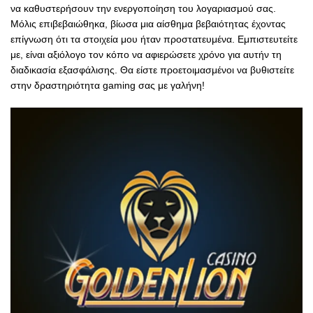
να καθυστερήσουν την ενεργοποίηση του λογαριασμού σας.
Μόλις επιβεβαιώθηκα, βίωσα μια αίσθημα βεβαιότητας έχοντας
επίγνωση ότι τα στοιχεία μου ήταν προστατευμένα. Εμπιστευτείτε
με, είναι αξιόλογο τον κόπο να αφιερώσετε χρόνο για αυτήν τη
διαδικασία εξασφάλισης. Θα είστε προετοιμασμένοι να βυθιστείτε
στην δραστηριότητα gaming σας με γαλήνη!