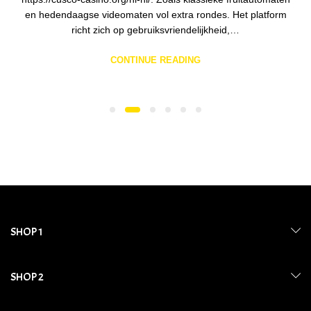
en hedendaagse videomaten vol extra rondes. Het platform
richt zich op gebruiksvriendelijkheid,…
CONTINUE READING
SHOP 1
SHOP 2