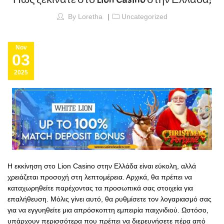
By
Loretha
Uncategorized
Nov
03
2025
Η εκκίνηση στο Lion Casino στην Ελλάδα είναι εύκολη, αλλά
χρειάζεται προσοχή στη λεπτομέρεια. Αρχικά, θα πρέπει να
καταχωρηθείτε παρέχοντας τα προσωπικά σας στοιχεία για
επαλήθευση. Μόλις γίνει αυτό, θα ρυθμίσετε τον λογαριασμό σας
για να εγγυηθείτε μια απρόσκοπτη εμπειρία παιχνιδιού. Ωστόσο,
υπάρχουν περισσότερα που πρέπει να διερευνήσετε πέρα από