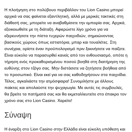
Η πλοήγηση στο πολύβουο περιβάλλον του Lion Casino μπορεί
αρχικά να σας φαίνεται εξαντλητική, αλλά με μερικές τακτικές στη
διάθεσή σας, μπορείτε να αναβαθμίσετε την εμπειρία σας. Αρχικά,
εξοικειωθείτε με τη διάταξη. Αφιερώστε λίγο χρόνο για να
εξερευνήσετε την πίστα τυχερών παιχνιδιών, σημειώνοντας
βασικούς χώρους όπως εστιατόρια, μπαρ και τουαλέτες. Στη
συνέχεια, ορίστε έναν προϋπολογισμό πριν ξεκινήσετε να παίζετε.
Είναι εύκολο να παρασυρθεί κανείς από τον ενθουσιασμό, οπότε η
τήρηση ενός προκαθορισμένου ποσού βοηθά στη διατήρηση της
ευθύνης στον τζόγο σας. Μην διστάσετε να ζητήσετε βοήθεια από
το προσωπικό. Είναι εκεί για να σας καθοδηγήσουν στα παιχνίδια.
Τέλος, αγκαλιάστε την ατμόσφαιρα! Συνομιλήστε με άλλους
παίκτες και απολαύστε την ψυχαγωγία. Με αυτές τις συμβουλές,
θα βρείτε τα πατήματά σας και θα εκμεταλλευτείτε στο έπακρο τον
χρόνο σας στο Lion Casino. Χαρείτε!
Σύναψη
Η έναρξη στο Lion Casino στην Ελλάδα είναι εύκολη υπόθεση και