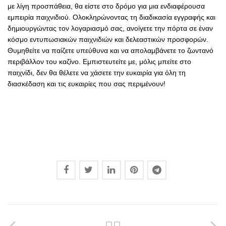
με λίγη προσπάθεια, θα είστε στο δρόμο για μια ενδιαφέρουσα
εμπειρία παιχνιδιού. Ολοκληρώνοντας τη διαδικασία εγγραφής και
δημιουργώντας τον λογαριασμό σας, ανοίγετε την πόρτα σε έναν
κόσμο εντυπωσιακών παιχνιδιών και δελεαστικών προσφορών.
Θυμηθείτε να παίζετε υπεύθυνα και να απολαμβάνετε το ζωντανό
περιβάλλον του καζίνο. Εμπιστευτείτε με, μόλις μπείτε στο
παιχνίδι, δεν θα θέλετε να χάσετε την ευκαιρία για όλη τη
διασκέδαση και τις ευκαιρίες που σας περιμένουν!