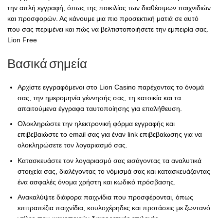
την απλή εγγραφή, όπως της ποικιλίας των διαθέσιμων παιχνιδιών
και προσφορών. Ας κάνουμε μια πιο προσεκτική ματιά σε αυτό
που σας περιμένει και πώς να βελτιστοποιήσετε την εμπειρία σας.
Lion Free
Βασικά σημεία
Αρχίστε εγγραφόμενοι στο Lion Casino παρέχοντας το όνομά
σας, την ημερομηνία γέννησής σας, τη κατοικία και τα
απαιτούμενα έγγραφα ταυτοποίησης για επαλήθευση.
Ολοκληρώστε την ηλεκτρονική φόρμα εγγραφής και
επιβεβαιώστε το email σας για έναν link επιβεβαίωσης για να
ολοκληρώσετε τον λογαριασμό σας.
Κατασκευάστε τον λογαριασμό σας εισάγοντας τα αναλυτικά
στοιχεία σας, διαλέγοντας το νόμισμά σας και κατασκευάζοντας
ένα ασφαλές όνομα χρήστη και κωδικό πρόσβασης.
Ανακαλύψτε διάφορα παιχνίδια που προσφέρονται, όπως
επιτραπέζια παιχνίδια, κουλοχέρηδες και προτάσεις με ζωντανό