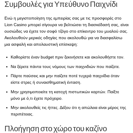
Συμβουλές για Υπεύθυνο Παιχνίδι
Ενώ η μεγιστοποίηση της εμπειρίας σας με τις προσφορές στο
Lion Casino μπορεί σίγουρα να βελτιώσει τη διασκέδασή σας, είναι
ουσιώδες να έχετε τον σοφό τζόγο στο επίκεντρο του μυαλού σας.
Ακολουθούν μερικές οδηγίες που ακολουθώ για να διασφαλίσω
μια ασφαλή και απολαυστική επίσκεψη:
Καθορίστε έναν budget πριν ξεκινήσετε και ακολουθήστε τον.
Να ξέρετε πάντα τους νόμους των παιχνιδιών που παίζετε.
Πάρτε παύσεις και μην παίζετε ποτέ τυχερά παιχνίδια όταν
είστε στρες ή συναισθηματική ένταση.
Μην χρησιμοποιείτε τη κατοχή πιστωτικών καρτών. Παίξτε
μόνο με ό,τι έχετε πρόχειρο.
Μην ακολουθείς τις ήττες. Δέξου ότι η απώλεια είναι μέρος της
περιπέτειας.
Πλοήγηση στο χώρο του καζίνο