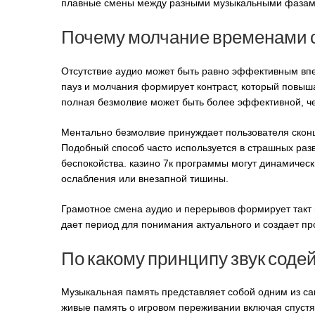
плавные смены между разными музыкальными фазам
Почему молчание временами с
Отсутствие аудио может быть равно эффективным впе
пауз и молчания формирует контраст, который повыш
полная безмолвие может быть более эффективной, ч
Ментально безмолвие принуждает пользователя скон
Подобный способ часто используется в страшных раз
беспокойства. казино 7к программы могут динамическ
ослабления или внезапной тишины.
Грамотное смена аудио и перерывов формирует такт 
дает период для понимания актуального и создает пр
По какому принципу звук соде
Музыкальная память представляет собой одним из с
живые память о игровом переживании включая спустя