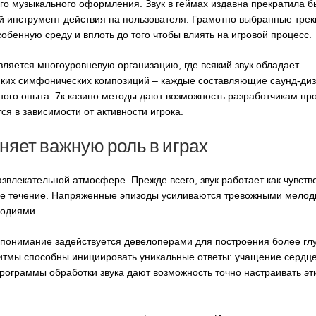
го музыкального оформления. Звук в геймах издавна прекратила б
 инструмент действия на пользователя. Грамотно выбранные трек
обенную среду и вплоть до того чтобы влиять на игровой процесс.
ляется многоуровневую организацию, где всякий звук обладает
омких симфонических композиций – каждые составляющие саунд-ди
ного опыта. 7к казино методы дают возможность разработчикам пр
я в зависимости от активности игрока.
няет важную роль в играх
звлекательной атмосфере. Прежде всего, звук работает как чувст
ое течение. Напряженные эпизоды усиливаются тревожными мелод
одиями.
понимание задействуется девелоперами для построения более гл
ритмы способны инициировать уникальные ответы: учащение сердц
программы обработки звука дают возможность точно настраивать эт