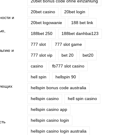
20bet bonus code ohne einzahlung
20bet casino
20bet login
ности и
20bet logowanie
188 bet link
ью,
188bet 250
188bet danhbai123
777 slot
777 slot game
льгию и
777 slot vip
bet 20
bet20
casino
fb777 slot casino
hell spin
hellspin 90
рующих
hellspin bonus code australia
hellspin casino
hell spin casino
hellspin casino app
hellspin casino login
сть
hellspin casino login australia