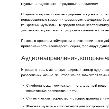
грустью, а радостные – с радостью и позитивом.
Создатели игровых звуковых дорожек искусно исполь
неразрешенные гармонии формируют ощущение беспо
конкретных музыкальных средств также несет значиму
духовые – с мужеством, а цифровые сигналы – с техн
Память о прошлом геймерском впечатлении также дей
приверженность к геймерской серии, формируя душе
Аудио направления, которые ч
Игровая отрасль использует широкий спектр аудио н
развлечений казино 7к. Отбор жанра зависит от темы
Симфоническая композиция – стандартный решен
впечатление величественности
Синтетическая творчество – распространена в нау
Фоновая музыка – используется для построения ср