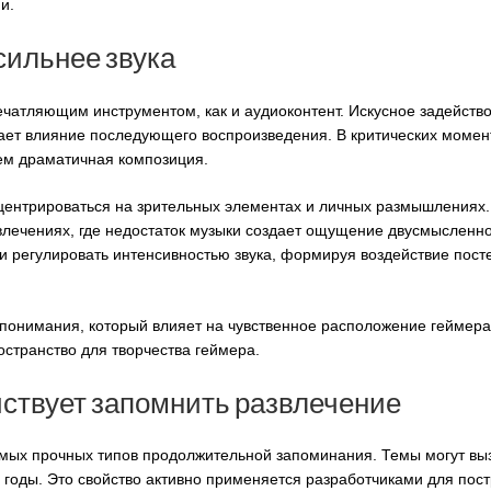
и.
ильнее звука
чатляющим инструментом, как и аудиоконтент. Искусное задейств
ает влияние последующего воспроизведения. В критических момен
ем драматичная композиция.
центрироваться на зрительных элементах и личных размышлениях.
влечениях, где недостаток музыки создает ощущение двусмысленно
и регулировать интенсивностью звука, формируя воздействие пост
понимания, который влияет на чувственное расположение геймер
остранство для творчества геймера.
йствует запомнить развлечение
амых прочных типов продолжительной запоминания. Темы могут вы
 годы. Это свойство активно применяется разработчиками для пос