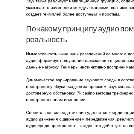
Звук также реализует навигационную функцию, содей
указывает о изменении между локациями, возникнове
создает геймплей более доступным и простым.
По какому принципу аудио пом
реальность
Иммерсивность нынешних развлечений во многом дос
аудио формирует ощущение нахождения в цифровом п
данные нагрузку. Геймеры инстинктивно воспринимают
Динамическое варьирование звукового среды в соотв
пространству. Звуки осадков за проемом, звук океан
достоверную обстановку. 7k casino методы трехмерн
пространственном измерении.
Специальное сосредоточение уделяется координации 
аудио движения с движением передвижения, реалисти
аудиосреда пространств – каждое это действует на со