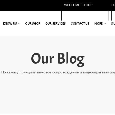
WELCOME TO OUR
O
WEBSITE!
KNOW US
OUR SHOP
OUR SERVICES
CONTACT US
MORE
OU
Our Blog
По какому принципу звуковое сопровождение и видеоигры взаимод