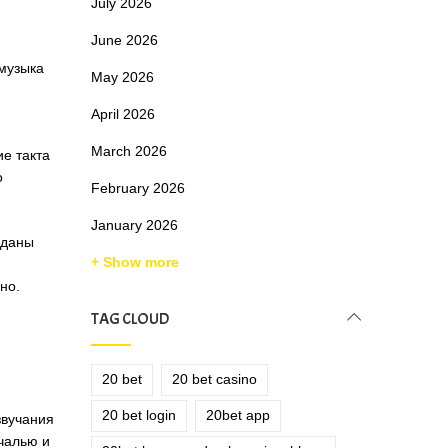
July 2026
June 2026
музыка
May 2026
April 2026
March 2026
е такта
о
February 2026
January 2026
зданы
+ Show more
но.
TAG CLOUD
20 bet
20 bet casino
20 bet login
20bet app
звучания
чалью и