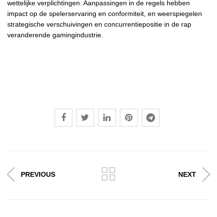
wettelijke verplichtingen. Aanpassingen in de regels hebben
impact op de spelerservaring en conformiteit, en weerspiegelen
strategische verschuivingen en concurrentiepositie in de rap
veranderende gamingindustrie.
PREVIOUS
NEXT