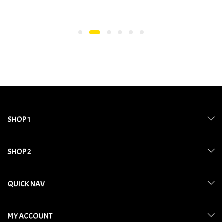
SHOP 1
SHOP 2
QUICK NAV
MY ACCOUNT