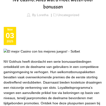
bonussen
By
Loretha
Uncategorized
Nov
03
2025
NV
Gokhuis heeft doordacht een serie bonusaanbiedingen
ontwikkeld om de deelname van gebruikers in een competitieve
gamingomgeving te verhogen. Hun welkomstbonuspakketten
bevatten vaak overeenkomende premies die de eerste storting
doeltreffend verdubbelen. Daarnaast bieden kosteloze draaiingen
een risicovrije verkenning van slots. Loyaliteitsprogramma’s
voegen een aanvullende prikkel toe via beloningen op basis van
niveaus, terwijl jaarpromoties de deelname bevorderen met
tijdgebonden promoties. Ontdek hoe deze pluspunten passen bij