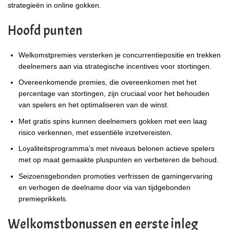
strategieën in online gokken.
Hoofd punten
Welkomstpremies versterken je concurrentiepositie en trekken
deelnemers aan via strategische incentives voor stortingen.
Overeenkomende premies, die overeenkomen met het
percentage van stortingen, zijn cruciaal voor het behouden
van spelers en het optimaliseren van de winst.
Met gratis spins kunnen deelnemers gokken met een laag
risico verkennen, met essentiële inzetvereisten.
Loyaliteitsprogramma’s met niveaus belonen actieve spelers
met op maat gemaakte pluspunten en verbeteren de behoud.
Seizoensgebonden promoties verfrissen de gamingervaring
en verhogen de deelname door via van tijdgebonden
premieprikkels.
Welkomstbonussen en eerste inleg