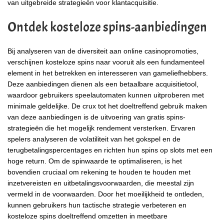
van uitgebreide strategieën voor klantacquisitie.
Ontdek kosteloze spins-aanbiedingen
Bij analyseren van de diversiteit aan online casinopromoties,
verschijnen kosteloze spins naar vooruit als een fundamenteel
element in het betrekken en interesseren van gameliefhebbers.
Deze aanbiedingen dienen als een betaalbare acquisitietool,
waardoor gebruikers speelautomaten kunnen uitproberen met
minimale geldelijke. De crux tot het doeltreffend gebruik maken
van deze aanbiedingen is de uitvoering van gratis spins-
strategieën die het mogelijk rendement versterken. Ervaren
spelers analyseren de volatiliteit van het gokspel en de
terugbetalingspercentages en richten hun spins op slots met een
hoge return. Om de spinwaarde te optimaliseren, is het
bovendien cruciaal om rekening te houden te houden met
inzetvereisten en uitbetalingsvoorwaarden, die meestal zijn
vermeld in de voorwaarden. Door het moeilijkheid te ontleden,
kunnen gebruikers hun tactische strategie verbeteren en
kosteloze spins doeltreffend omzetten in meetbare