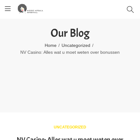
Our Blog
Home
Uncategorized
NV Casino: Alles wat u moet weten over bonussen
UNCATEGORIZED
NV Casino: Alles wat u moet weten over