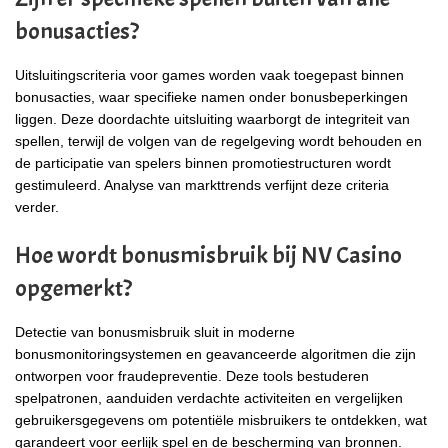
bonusacties?
Uitsluitingscriteria voor games worden vaak toegepast binnen
bonusacties, waar specifieke namen onder bonusbeperkingen
liggen. Deze doordachte uitsluiting waarborgt de integriteit van
spellen, terwijl de volgen van de regelgeving wordt behouden en
de participatie van spelers binnen promotiestructuren wordt
gestimuleerd. Analyse van markttrends verfijnt deze criteria
verder.
Hoe wordt bonusmisbruik bij NV Casino
opgemerkt?
Detectie van bonusmisbruik sluit in moderne
bonusmonitoringsystemen en geavanceerde algoritmen die zijn
ontworpen voor fraudepreventie. Deze tools bestuderen
spelpatronen, aanduiden verdachte activiteiten en vergelijken
gebruikersgegevens om potentiële misbruikers te ontdekken, wat
garandeert voor eerlijk spel en de bescherming van bronnen.