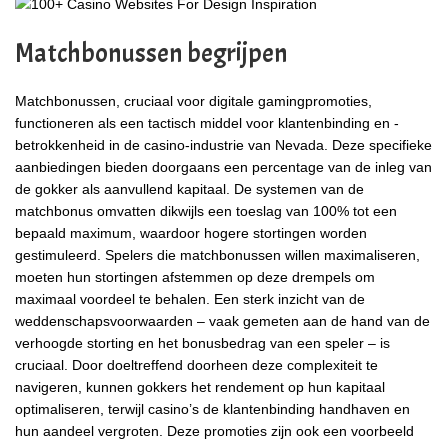
Matchbonussen begrijpen
Matchbonussen, cruciaal voor digitale gamingpromoties,
functioneren als een tactisch middel voor klantenbinding en -
betrokkenheid in de casino-industrie van Nevada. Deze specifieke
aanbiedingen bieden doorgaans een percentage van de inleg van
de gokker als aanvullend kapitaal. De systemen van de
matchbonus omvatten dikwijls een toeslag van 100% tot een
bepaald maximum, waardoor hogere stortingen worden
gestimuleerd. Spelers die matchbonussen willen maximaliseren,
moeten hun stortingen afstemmen op deze drempels om
maximaal voordeel te behalen. Een sterk inzicht van de
weddenschapsvoorwaarden – vaak gemeten aan de hand van de
verhoogde storting en het bonusbedrag van een speler – is
cruciaal. Door doeltreffend doorheen deze complexiteit te
navigeren, kunnen gokkers het rendement op hun kapitaal
optimaliseren, terwijl casino’s de klantenbinding handhaven en
hun aandeel vergroten. Deze promoties zijn ook een voorbeeld