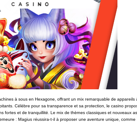
chines à sous en Hexagone, offrant un mix remarquable de appareils 
lpitants. Célèbre pour sa transparence et sa protection, le casino prop
s fortes et de tranquillité. Le mix de thèmes classiques et nouveaux a
emeure : Magius réussira-t-il à proposer une aventure unique, comme i