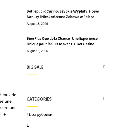
Betrepublic Casino: Szybkie Wypłaty, Hojne
Bonusy i Nieskończona Zabawa w Polsce
August 3, 2026
Bien Plus Que de la Chance : Une Expérience
Unique pour la Suisse avec GGBet Casino
August 2, 2026
BIG SALE
à taux de
CATEGORIES
ose une
ssure une
l le
! Без рубрики
1