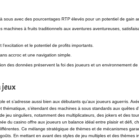
 à sous avec des pourcentages RTP élevés pour un potentiel de gain a
s machines à fruits traditionnels aux aventures aventureuses, satisfais
 l’excitation et le potentiel de profits importants.
sans accroc et une navigation simple.
tion des données préservent la foi des joueurs et un environnement de 
 jeux
le et s’adresse aussi bien aux débutants qu’aux joueurs aguerris. Axé
 et thématique, s’étendant des machines à sous standards aux quêtes d
e jeu singuliers, notamment des multiplicateurs, des jokers et des tou
ée du casino offre aux joueurs un balance idéal entre plaisir et défi, 
s différentes. Ce mélange stratégique de thèmes et de mécanismes garan
ûts. En mettant en avant des styles de jeu multiples et des thèmes in