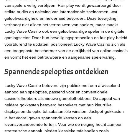
van spelers veilig verblijven. Fair play wordt gewaarborgd door
strikte audits en naleving van internationale spelnormen, wat
geloofwaardigheid en helderheid bevordert. Deze toewijding
verhoogt niet alleen het vertrouwen van spelers, maar maakt
Lucky Wave Casino ook een geloofwaardige speler in de digitale
gamingsector. Door hun beveiligingsprotocollen en fair play-beleid
voortdurend te updaten, positioneert Lucky Wave Casino zich als
een toegepaste beschermer van de eerlijkheid van online casino’s
en vormt het een betrouwbare en aangename spelervaring.
Spannende spelopties ontdekken
Lucky Wave Casino betoverd zijn publiek met een afwisselend
aanbod aan spelopties, passend voor en conventionele
casinoliefhebbers als nieuwe gameliefhebbers. De appeal van
heldere gokkasten betoverd bezoekers met hun kleurrijke
displays en de optie tot substantiële winsten. Jackpot-gokkasten
in het vooral geven spannende kansen op een
levensveranderende fortuin. Voor wie de neiging hecht aan een
strategische aanpak, bieden klassieke tafelspellen zoals