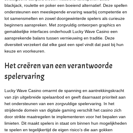
blackjack, roulette en poker een boeiend alternatief. Deze spellen
ondersteunen een meeslepende ervaring waarbij competentie en
lot samensmelten en zowel doorgewinterde spelers als curieuze
beginners aanspreken. Met zorgvuldig ontworpen graphics en
gemakkelijke interfaces onderhoudt Lucky Wave Casino een
aansprekende balans tussen vernieuwing en traditie. Deze
diversiteit verzekert dat elke gast een spel vindt dat past bij hun
keuze en voorkeuren.
Het creëren van een verantwoorde
spelervaring
Lucky Wave Casino omarmt de spanning en aantrekkingskracht
van zijn uitgebreide spelaanbod en geeft daarnaast prioriteit aan
het ondersteunen van een zorgvuldige spelervaring. In het
strijdende domein van digitale gaming verschilt het casino zich
door strikte maatregelen te implementeren voor het bepalen van
limieten. Dit maakt spelers in staat om binnen hun mogelijkheden
te spelen en tegelijkertijd de eigen risico’s die aan gokken