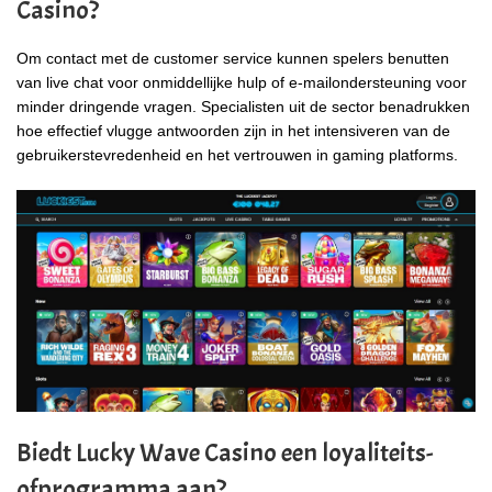
Casino?
Om contact met de customer service kunnen spelers benutten
van live chat voor onmiddellijke hulp of e-mailondersteuning voor
minder dringende vragen. Specialisten uit de sector benadrukken
hoe effectief vlugge antwoorden zijn in het intensiveren van de
gebruikerstevredenheid en het vertrouwen in gaming platforms.
Biedt Lucky Wave Casino een loyaliteits-
ofprogramma aan?