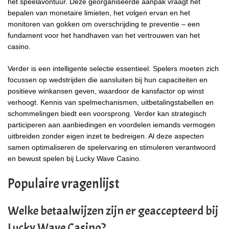
het speelavontuur. Deze georganiseerde aanpak vraagt het
bepalen van monetaire limieten, het volgen ervan en het
monitoren van gokken om overschrijding te preventie – een
fundament voor het handhaven van het vertrouwen van het
casino.
Verder is een intelligente selectie essentieel. Spelers moeten zich
focussen op wedstrijden die aansluiten bij hun capaciteiten en
positieve winkansen geven, waardoor de kansfactor op winst
verhoogt. Kennis van spelmechanismen, uitbetalingstabellen en
schommelingen biedt een voorsprong. Verder kan strategisch
participeren aan aanbiedingen en voordelen iemands vermogen
uitbreiden zonder eigen inzet te bedreigen. Al deze aspecten
samen optimaliseren de spelervaring en stimuleren verantwoord
en bewust spelen bij Lucky Wave Casino.
Populaire vragenlijst
Welke betaalwijzen zijn er geaccepteerd bij
Lucky Wave Casino?