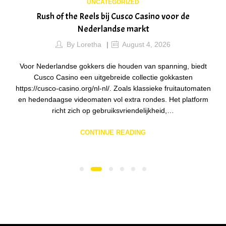
UNCATEGORIZED
Rush of the Reels bij Cusco Casino voor de
Nederlandse markt
By
Loretha
August 4, 2026
Voor Nederlandse gokkers die houden van spanning, biedt
Cusco Casino een uitgebreide collectie gokkasten
https://cusco-casino.org/nl-nl/. Zoals klassieke fruitautomaten
en hedendaagse videomaten vol extra rondes. Het platform
richt zich op gebruiksvriendelijkheid,…
CONTINUE READING