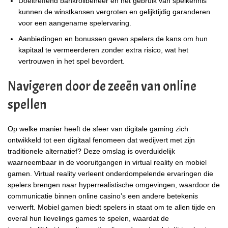
Doeltreffend bankrollbeheer en het gebruik van spelkennis
kunnen de winstkansen vergroten en gelijktijdig garanderen
voor een aangename spelervaring.
Aanbiedingen en bonussen geven spelers de kans om hun
kapitaal te vermeerderen zonder extra risico, wat het
vertrouwen in het spel bevordert.
Navigeren door de zeeën van online
spellen
Op welke manier heeft de sfeer van digitale gaming zich
ontwikkeld tot een digitaal fenomeen dat wedijvert met zijn
traditionele alternatief? Deze omslag is overduidelijk
waarneembaar in de vooruitgangen in virtual reality en mobiel
gamen. Virtual reality verleent onderdompelende ervaringen die
spelers brengen naar hyperrealistische omgevingen, waardoor de
communicatie binnen online casino’s een andere betekenis
verwerft. Mobiel gamen biedt spelers in staat om te allen tijde en
overal hun lievelings games te spelen, waardat de