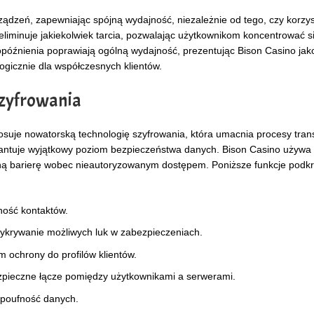
dzeń, zapewniając spójną wydajność, niezależnie od tego, czy korzys
eliminuje jakiekolwiek tarcia, pozwalając użytkownikom koncentrować si
opóźnienia poprawiają ogólną wydajność, prezentując Bison Casino jako
ogicznie dla współczesnych klientów.
szyfrowania
suje nowatorską technologię szyfrowania, która umacnia procesy transa
arantuje wyjątkowy poziom bezpieczeństwa danych. Bison Casino używ
lną barierę wobec nieautoryzowanym dostępem. Poniższe funkcje podkr
ość kontaktów.
ykrywanie możliwych luk w zabezpieczeniach.
 ochrony do profilów klientów.
zpieczne łącze pomiędzy użytkownikami a serwerami.
 poufność danych.