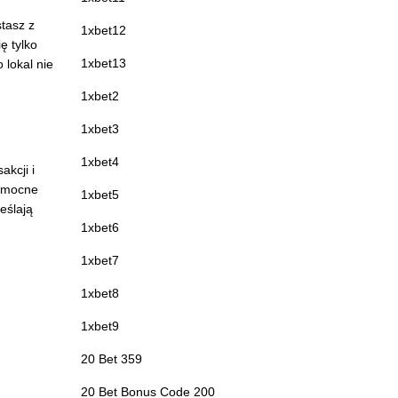
tasz z
1xbet12
ę tylko
1xbet13
 lokal nie
1xbet2
1xbet3
1xbet4
kcji i
a mocne
1xbet5
eślają
1xbet6
1xbet7
1xbet8
1xbet9
20 Bet 359
20 Bet Bonus Code 200