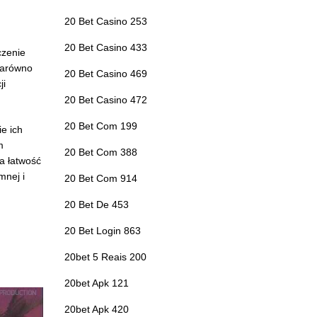
20 Bet Casino 253
20 Bet Casino 433
czenie
 zarówno
20 Bet Casino 469
ji
20 Bet Casino 472
20 Bet Com 199
e ich
m
20 Bet Com 388
a łatwość
mnej i
20 Bet Com 914
20 Bet De 453
20 Bet Login 863
20bet 5 Reais 200
20bet Apk 121
20bet Apk 420