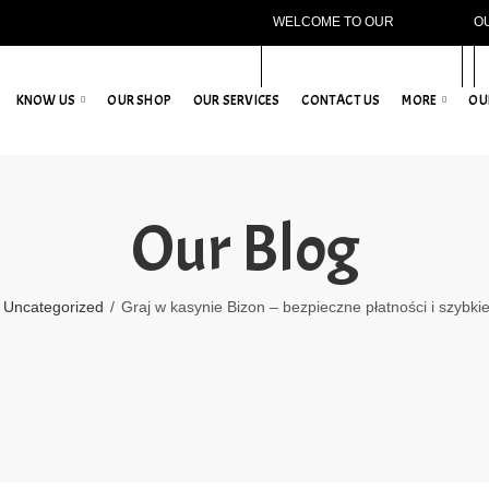
WELCOME TO OUR
O
WEBSITE!
KNOW US
OUR SHOP
OUR SERVICES
CONTACT US
MORE
OU
Our Blog
Uncategorized
Graj w kasynie Bizon – bezpieczne płatności i szybki