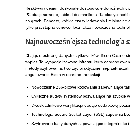
Reaktywny design doskonale dostosowuje do różnych urzą
PC stacjonarnego, tablet lub smartfona. Ta elastyczność 
na grach. Ponadto, krótkie czasy ładowania i minimalne 
tylko przystępne cenowo, lecz także nowoczesne technol
Najnowocześniejsza technologia 
Dbając o ochronę danych użytkowników, Bison Casino sto
wypłat. Ta wyspecjalizowana infrastruktura ochrony gw
metody szyfrowania, tworząc praktycznie nieprzekracza
angażowanie Bison w ochronę transakcji:
Nowoczesne 256-bitowe kodowanie zapewniające tajn
Cykliczne audyty systemów pozwalające na szybkie w
Dwuskładnikowe weryfikacja dodaje dodatkową poziom
Technologia Secure Socket Layer (SSL) zapewnia be
Szyfrowane bazy danych zapewniające integralność i