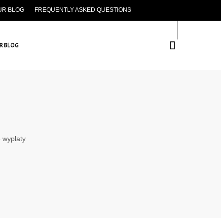
UR BLOG
FREQUENTLY ASKED QUESTIONS
CONTACT US
R BLOG
e wypłaty