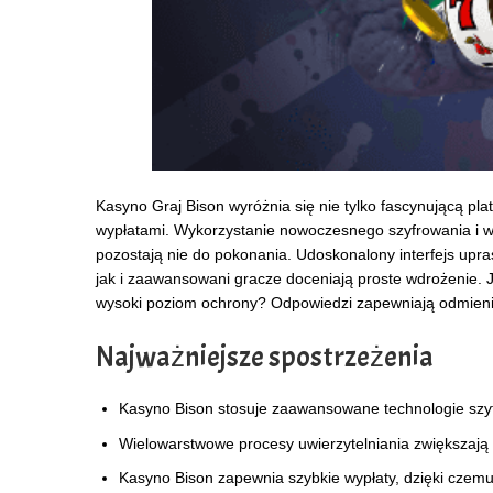
Kasyno Graj Bison wyróżnia się nie tylko fascynującą pl
wypłatami. Wykorzystanie nowoczesnego szyfrowania i w
pozostają nie do pokonania. Udoskonalony interfejs upr
jak i zaawansowani gracze doceniają proste wdrożenie. 
wysoki poziom ochrony? Odpowiedzi zapewniają odmienić
Najważniejsze spostrzeżenia
Kasyno Bison stosuje zaawansowane technologie szyf
Wielowarstwowe procesy uwierzytelniania zwiększają 
Kasyno Bison zapewnia szybkie wypłaty, dzięki cze