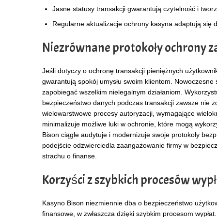
Jasne statusy transakcji gwarantują czytelność i twor
Regularne aktualizacje ochrony kasyna adaptują się 
Niezrównane protokoły ochrony z
Jeśli dotyczy o ochronę transakcji pieniężnych użytkown
gwarantują spokój umysłu swoim klientom. Nowoczesne ś
zapobiegać wszelkim nielegalnym działaniom. Wykorzystu
bezpieczeństwo danych podczas transakcji zawsze nie z
wielowarstwowe procesy autoryzacji, wymagające wielokr
minimalizuje możliwe luki w ochronie, które mogą wyko
Bison ciągle audytuje i modernizuje swoje protokoły bez
podejście odzwierciedla zaangażowanie firmy w bezpiecz
strachu o finanse.
Korzyści z szybkich procesów wyp
Kasyno Bison niezmiennie dba o bezpieczeństwo użytkown
finansowe, w zwłaszcza dzięki szybkim procesom wypłat