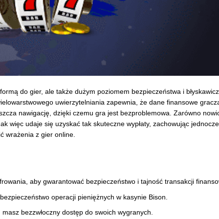
atformą do gier, ale także dużym poziomem bezpieczeństwa i błyskawic
ielowarstwowego uwierzytelniania zapewnia, że dane finansowe gracz
aszcza nawigację, dzięki czemu gra jest bezproblemowa. Zarówno nowi
Jak więc udaje się uzyskać tak skuteczne wypłaty, zachowując jednocze
 wrażenia z gier online.
rowania, aby gwarantować bezpieczeństwo i tajność transakcji finans
bezpieczeństwo operacji pieniężnych w kasynie Bison.
mu masz bezzwłoczny dostęp do swoich wygranych.