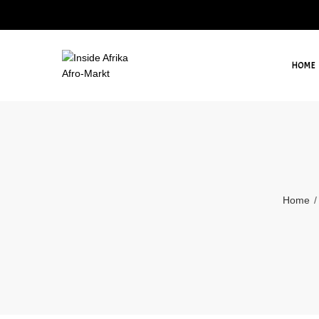
HOME
Home