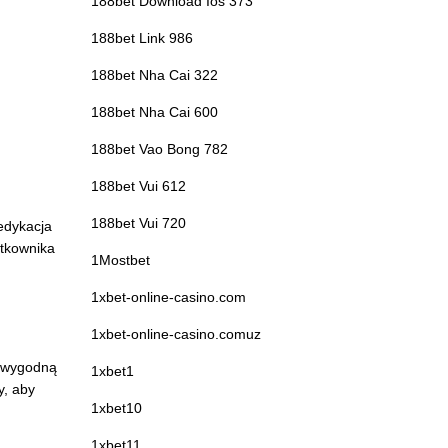
188bet Download Ios 373
188bet Link 986
188bet Nha Cai 322
188bet Nha Cai 600
188bet Vao Bong 782
188bet Vui 612
188bet Vui 720
edykacja
ytkownika
1Mostbet
1xbet-online-casino.com
1xbet-online-casino.comuz
y wygodną
1xbet1
y, aby
1xbet10
1xbet11