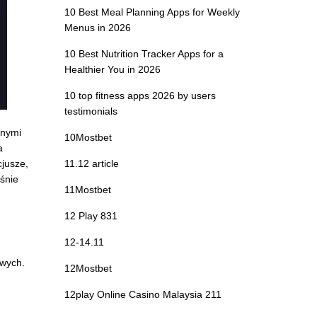
10 Best Meal Planning Apps for Weekly
Menus in 2026
10 Best Nutrition Tracker Apps for a
Healthier You in 2026
10 top fitness apps 2026 by users
testimonials
znymi
10Mostbet
a
cjusze,
11.12 article
śnie
11Mostbet
12 Play 831
12-14.11
owych.
12Mostbet
12play Online Casino Malaysia 211