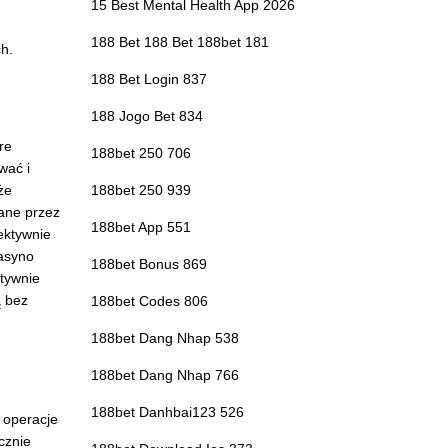
15 Best Mental Health App 2026
188 Bet 188 Bet 188bet 181
h.
188 Bet Login 837
188 Jogo Bet 834
re
188bet 250 706
wać i
że
188bet 250 939
ane przez
188bet App 551
ektywnie
kasyno
188bet Bonus 869
ktywnie
ą bez
188bet Codes 806
188bet Dang Nhap 538
188bet Dang Nhap 766
188bet Danhbai123 526
 operacje
cznie