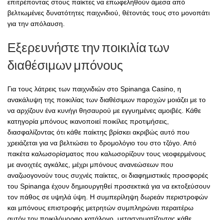
επιτρέποντας στους παίκτες να επωφεληθούν άμεσα από
βελτιωμένες δυνατότητες παιχνιδιού, θέτοντάς τους στο μονοπάτι
για την απόλαυση.
Εξερευνήστε την ποικιλία των
διαθέσιμων μπόνους
Για τους λάτρεις των παιχνιδιών στο Spinanga Casino, η
ανακάλυψη της ποικιλίας των διαθέσιμων παροχών μοιάζει με το
να αρχίζουν ένα κυνήγι θησαυρού με εγγυημένες αμοιβές. Κάθε
κατηγορία μπόνους ικανοποιεί ποικίλες προτιμήσεις,
διασφαλίζοντας ότι κάθε παίκτης βρίσκει ακριβώς αυτό που
χρειάζεται για να βελτιώσει το δρομολόγιο του στο τζόγο. Από
πακέτα καλωσορίσματος που καλωσορίζουν τους νεοφερμένους
με ανοιχτές αγκάλες, μέχρι μπόνους ανανεώσεων που
αναζωογονούν τους συχνές παίκτες, οι διαφημιστικές προσφορές
του Spinanga έχουν δημιουργηθεί προσεκτικά για να εκτοξεύσουν
τον πάθος σε υψηλά ύψη. Η συμπερίληψη δωρεάν περιστροφών
και μπόνους επιστροφής μετρητών συμπληρώνει περαιτέρω
αυτόν τον ποικιλόμορφο κατάλογο, μετασχηματίζοντας κάθε