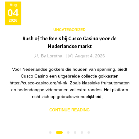
Aug
04
2026
UNCATEGORIZED
Rush of the Reels bij Cusco Casino voor de
Nederlandse markt
By
Loretha
August 4, 2026
Voor Nederlandse gokkers die houden van spanning, biedt
Cusco Casino een uitgebreide collectie gokkasten
https://cusco-casino.org/nl-nl/. Zoals klassieke fruitautomaten
en hedendaagse videomaten vol extra rondes. Het platform
richt zich op gebruiksvriendelijkheid,…
CONTINUE READING