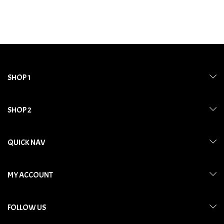
SHOP 1
SHOP 2
QUICK NAV
MY ACCOUNT
FOLLOW US