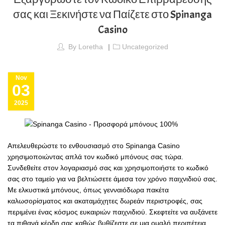
σας και Ξεκινήστε να Παίζετε στο Spinanga
Casino
By
Loretha
Uncategorized
Nov
03
2025
Απελευθερώστε το ενθουσιασμό στο Spinanga Casino
χρησιμοποιώντας απλά τον κωδικό μπόνους σας τώρα.
Συνδεθείτε στον λογαριασμό σας και χρησιμοποιήστε το κωδικό
σας στο ταμείο για να βελτιώσετε άμεσα τον χρόνο παιχνιδιού σας.
Με ελκυστικά μπόνους, όπως γενναιόδωρα πακέτα
καλωσορίσματος και ακαταμάχητες δωρεάν περιστροφές, σας
περιμένει ένας κόσμος ευκαιριών παιχνιδιού. Σκεφτείτε να αυξάνετε
τα πιθανά κέρδη σας καθώς βυθίζεστε σε μια ομαλή περιπέτεια