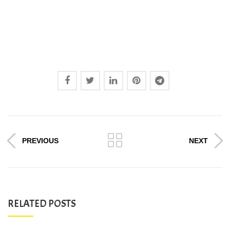
PREVIOUS
NEXT
RELATED POSTS