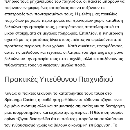
πλήρως τους μηχανισμούς του παιχνιδιού, οι παίκτες μπορούν να
παίρνουν ενημερωμένες αποφάσεις και να αυξάνουν τις
επιστροφές των πονταρισμάτων τους. Η μελέτη μιας ποικιλίας
παιχνιδιών με χωρίς περιστροφές και προνομίων χωρίς κατάθεση
βελτιώνει την εμπειρία τους, μετατρέποντας αποτελεσματικά τα
μικρά στοιχήματα σε μεγάλες πληρωμές. Επιπλέον, η ενημέρωση
σχετικά με τις προτάσεις δίνει στους παίκτες να ωφελούνται από
προτάσεις περιορισμένου χρόνου. Κατά συνέπεια, εφαρμόζοντας
αυτές τις μεθόδους και τεχνικές, οι λάτρεις του Spinanga όχι μόνο
βελτιώνουν την εμπειρία τους στο παιχνίδι, αλλά και αυξάνουν τις
πιθανότητες τους να νικήσουν μεγάλα ποσά.
Πρακτικές Υπεύθυνου Παιχνιδιού
Καθώς οι παίκτες ξεκινούν το καταπληκτικό τους ταξίδι στο
Spinanga Casino, η υιοθέτηση μεθόδων υπεύθυνου τζόγου είναι
όχι μόνο σκόπιμη αλλά και σημαντικής σημασίας για τη διατήρηση
μιας ισορροπημένης και ευχάριστης εμπειρίας. Η θέσπιση σαφών
ορίων τζόγου διασφαλίζει ότι οι παίκτες μπορούν να απολαύσουν
τον ενθουσιασμό χωρίς να βάλουν οικονομική επιβάρυνση. Το