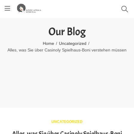
Our Blog
Home
Uncategorized
Alles, was Sie über Casinoly Spielhaus-Boni verstehen müssen
UNCATEGORIZED
Alles, was Sie über Casinoly Spielhaus-Boni