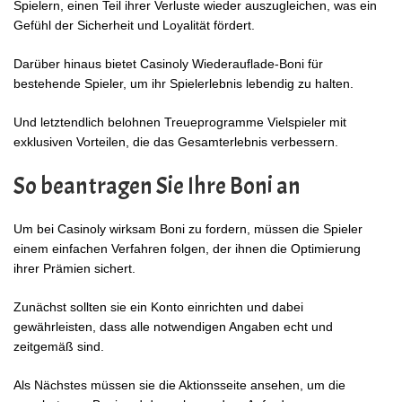
Spielern, einen Teil ihrer Verluste wieder auszugleichen, was ein
Gefühl der Sicherheit und Loyalität fördert.
Darüber hinaus bietet Casinoly Wiederauflade-Boni für
bestehende Spieler, um ihr Spielerlebnis lebendig zu halten.
Und letztendlich belohnen Treueprogramme Vielspieler mit
exklusiven Vorteilen, die das Gesamterlebnis verbessern.
So beantragen Sie Ihre Boni an
Um bei Casinoly wirksam Boni zu fordern, müssen die Spieler
einem einfachen Verfahren folgen, der ihnen die Optimierung
ihrer Prämien sichert.
Zunächst sollten sie ein Konto einrichten und dabei
gewährleisten, dass alle notwendigen Angaben echt und
zeitgemäß sind.
Als Nächstes müssen sie die Aktionsseite ansehen, um die