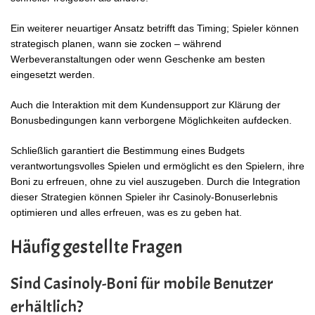
Ein weiterer neuartiger Ansatz betrifft das Timing; Spieler können
strategisch planen, wann sie zocken – während
Werbeveranstaltungen oder wenn Geschenke am besten
eingesetzt werden.
Auch die Interaktion mit dem Kundensupport zur Klärung der
Bonusbedingungen kann verborgene Möglichkeiten aufdecken.
Schließlich garantiert die Bestimmung eines Budgets
verantwortungsvolles Spielen und ermöglicht es den Spielern, ihre
Boni zu erfreuen, ohne zu viel auszugeben. Durch die Integration
dieser Strategien können Spieler ihr Casinoly-Bonuserlebnis
optimieren und alles erfreuen, was es zu geben hat.
Häufig gestellte Fragen
Sind Casinoly-Boni für mobile Benutzer
erhältlich?