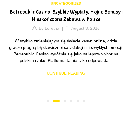
UNCATEGORIZED
Bien Plus Que de la Chance : Une Expérience Unique
pour la Suisse avec GGBet Casino
By
Loretha
August 2, 2026
Les joueurs suisses souhaitent autre chose qu’une simple
plateforme de jeux. Ils attendent une expérience complète,
adaptée pour un public qui connaît la valeur des choses.
C’est ce que GGBet…
CONTINUE READING