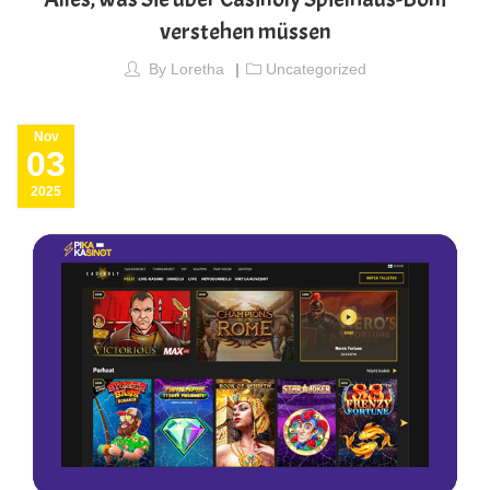
verstehen müssen
By
Loretha
Uncategorized
Nov
03
2025