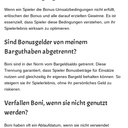
Wenn ein Spieler die Bonus-Umsatzbedingungen nicht erfüllt,
erlöschen der Bonus und alle darauf erzielten Gewinne. Es ist
essenziell, dass Spieler diese Bedingungen verstehen, um ihr
Spielerlebnis wirksam zu optimieren.
Sind Bonusgelder von meinem
Barguthaben abgetrennt?
Boni sind in der Norm vom Bargeldsaldo getrennt. Diese
Trennung garantiert, dass Spieler Bonusbeträge für Einsätze
nutzen und gleichzeitig ihr eigenes Bargeld behalten können. So
steigern sie ihr Spielerlebnis, ohne ihr persönliches Geld zu
riskieren.
Verfallen Boni, wenn sie nicht genutzt
werden?
Boni haben oft ein Ablaufdatum, wenn sie nicht verwendet