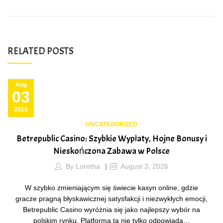
RELATED POSTS
Aug
03
2026
UNCATEGORIZED
Betrepublic Casino: Szybkie Wypłaty, Hojne Bonusy i
Nieskończona Zabawa w Polsce
By
Loretha
August 3, 2026
W szybko zmieniającym się świecie kasyn online, gdzie
gracze pragną błyskawicznej satysfakcji i niezwykłych emocji,
Betrepublic Casino wyróżnia się jako najlepszy wybór na
polskim rynku. Platforma ta nie tylko odpowiada…