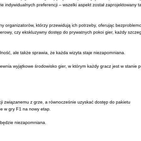
e indywidualnych preferencji – wszelki aspekt został zaprojektowany t
ny organizatorów, którzy przewidują ich potrzeby, oferując bezproble
erowy, czy ekskluzywny dostęp do prywatnych pokoi gier, każdy szczegó
lność, ale także sprawia, że każda wizyta staje niezapomniana.
pewnia wyjątkowe środowisko gier, w którym każdy gracz jest w stanie p
ji związanemu z grze, a równocześnie uzyskać dostęp do pakietu
ie w gry F1 na nowy etap.
 będzie niezapomniana.