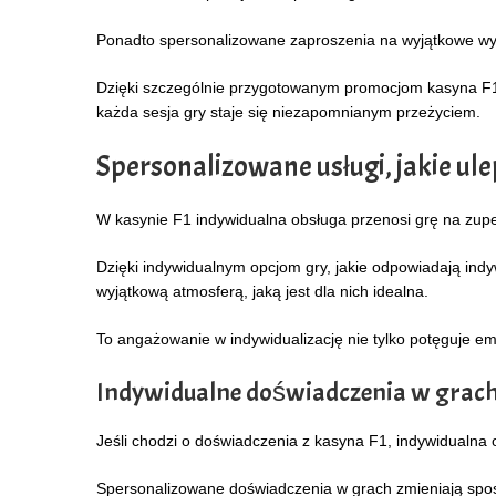
Ponadto spersonalizowane zaproszenia na wyjątkowe wydar
Dzięki szczególnie przygotowanym promocjom kasyna F1 
każda sesja gry staje się niezapomnianym przeżyciem.
Spersonalizowane usługi, jakie u
W kasynie F1 indywidualna obsługa przenosi grę na zup
Dzięki indywidualnym opcjom gry, jakie odpowiadają ind
wyjątkową atmosferą, jaką jest dla nich idealna.
To angażowanie w indywidualizację nie tylko potęguje em
Indywidualne doświadczenia w grac
Jeśli chodzi o doświadczenia z kasyna F1, indywidualna
Spersonalizowane doświadczenia w grach zmieniają spos