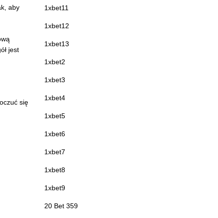
ak, aby
1xbet11
1xbet12
mową
1xbet13
ł jest
1xbet2
1xbet3
1xbet4
oczuć się
1xbet5
1xbet6
1xbet7
1xbet8
1xbet9
20 Bet 359