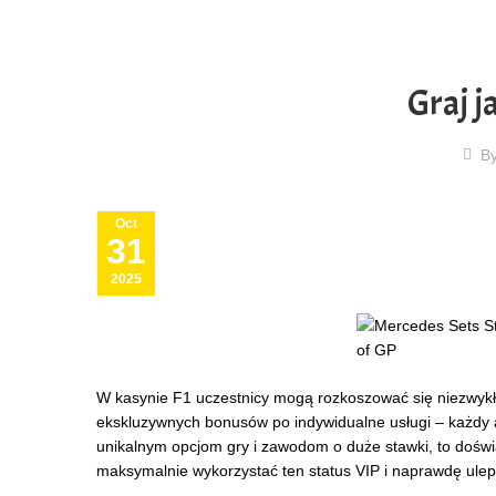
Graj j
B
Oct
31
2025
W kasynie F1 uczestnicy mogą rozkoszować się niezwykły
ekskluzywnych bonusów po indywidualne usługi – każdy as
unikalnym opcjom gry i zawodom o duże stawki, to doświ
maksymalnie wykorzystać ten status VIP i naprawdę ule