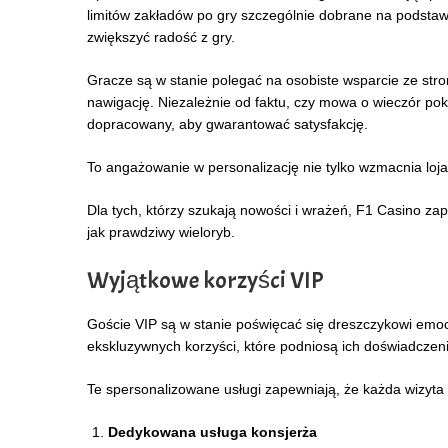
limitów zakładów po gry szczególnie dobrane na podstawi
zwiększyć radość z gry.
Gracze są w stanie polegać na osobiste wsparcie ze stro
nawigację. Niezależnie od faktu, czy mowa o wieczór pok
dopracowany, aby gwarantować satysfakcję.
To angażowanie w personalizację nie tylko wzmacnia loja
Dla tych, którzy szukają nowości i wrażeń, F1 Casino za
jak prawdziwy wieloryb.
Wyjątkowe korzyści VIP
Goście VIP są w stanie poświęcać się dreszczykowi emoc
ekskluzywnych korzyści, które podniosą ich doświadczen
Te spersonalizowane usługi zapewniają, że każda wizyta
Dedykowana usługa konsjerża