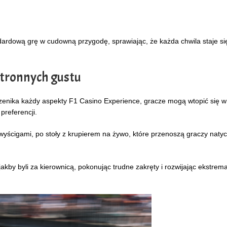
ardową grę w cudowną przygodę, sprawiając, że każda chwila staje si
stronnych gustu
enika każdy aspekty F1 Casino Experience, gracze mogą wtopić się w 
preferencji.
yścigami, po stoły z krupierem na żywo, które przenoszą graczy naty
kby byli za kierownicą, pokonując trudne zakręty i rozwijając ekstrem