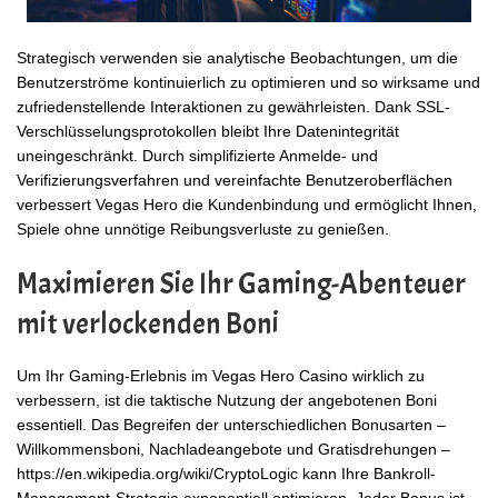
Strategisch verwenden sie analytische Beobachtungen, um die
Benutzerströme kontinuierlich zu optimieren und so wirksame und
zufriedenstellende Interaktionen zu gewährleisten. Dank SSL-
Verschlüsselungsprotokollen bleibt Ihre Datenintegrität
uneingeschränkt. Durch simplifizierte Anmelde- und
Verifizierungsverfahren und vereinfachte Benutzeroberflächen
verbessert Vegas Hero die Kundenbindung und ermöglicht Ihnen,
Spiele ohne unnötige Reibungsverluste zu genießen.
Maximieren Sie Ihr Gaming-Abenteuer
mit verlockenden Boni
Um Ihr Gaming-Erlebnis im Vegas Hero Casino wirklich zu
verbessern, ist die taktische Nutzung der angebotenen Boni
essentiell. Das Begreifen der unterschiedlichen Bonusarten –
Willkommensboni, Nachladeangebote und Gratisdrehungen –
https://en.wikipedia.org/wiki/CryptoLogic
kann Ihre Bankroll-