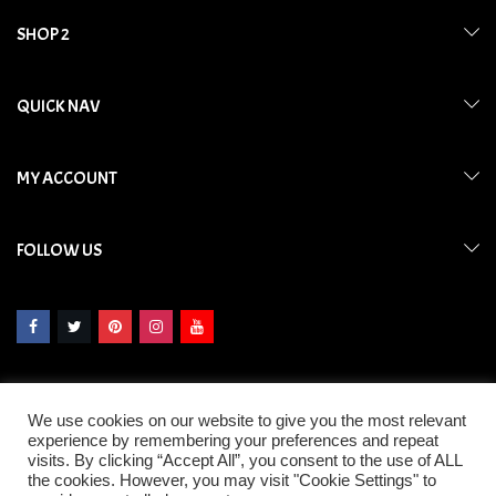
SHOP 2
QUICK NAV
MY ACCOUNT
FOLLOW US
We use cookies on our website to give you the most relevant
experience by remembering your preferences and repeat
visits. By clicking “Accept All”, you consent to the use of ALL
the cookies. However, you may visit "Cookie Settings" to
Insideafrika.store © 2020 by Inside Afrika All Rights Reserved.