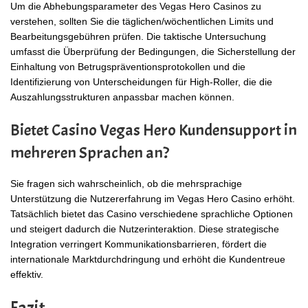
Um die Abhebungsparameter des Vegas Hero Casinos zu
verstehen, sollten Sie die täglichen/wöchentlichen Limits und
Bearbeitungsgebühren prüfen. Die taktische Untersuchung
umfasst die Überprüfung der Bedingungen, die Sicherstellung der
Einhaltung von Betrugspräventionsprotokollen und die
Identifizierung von Unterscheidungen für High-Roller, die die
Auszahlungsstrukturen anpassbar machen können.
Bietet Casino Vegas Hero Kundensupport in
mehreren Sprachen an?
Sie fragen sich wahrscheinlich, ob die mehrsprachige
Unterstützung die Nutzererfahrung im Vegas Hero Casino erhöht.
Tatsächlich bietet das Casino verschiedene sprachliche Optionen
und steigert dadurch die Nutzerinteraktion. Diese strategische
Integration verringert Kommunikationsbarrieren, fördert die
internationale Marktdurchdringung und erhöht die Kundentreue
effektiv.