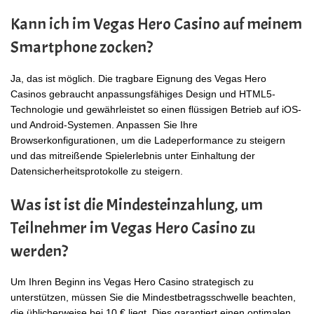
Kann ich im Vegas Hero Casino auf meinem
Smartphone zocken?
Ja, das ist möglich. Die tragbare Eignung des Vegas Hero
Casinos gebraucht anpassungsfähiges Design und HTML5-
Technologie und gewährleistet so einen flüssigen Betrieb auf iOS-
und Android-Systemen. Anpassen Sie Ihre
Browserkonfigurationen, um die Ladeperformance zu steigern
und das mitreißende Spielerlebnis unter Einhaltung der
Datensicherheitsprotokolle zu steigern.
Was ist ist die Mindesteinzahlung, um
Teilnehmer im Vegas Hero Casino zu
werden?
Um Ihren Beginn ins Vegas Hero Casino strategisch zu
unterstützen, müssen Sie die Mindestbetragsschwelle beachten,
die üblicherweise bei 10 € liegt. Dies garantiert einen optimalen