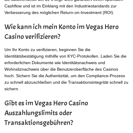
Cashflow und ist im Einklang mit den Industriestandards zur
Verbesserung des möglichen Return-on-Investment (ROI).
Wie kann ich mein Konto im Vegas Hero
Casino verifizieren?
Um Ihr Konto zu verifizieren, beginnen Sie die
Identitätsbestätigung mithilfe von KYC-Protokollen. Laden Sie die
erforderlichen Dokumente wie Identitätsnachweis und
Wohnsitznachweis über die Benutzeroberfläche des Casinos
hoch. Sichern Sie die Authentizität, um den Compliance-Prozess
zu schnell abzuschließen und die Transaktionsintegrität schnell zu
sichern.
Gibt es im Vegas Hero Casino
Auszahlungslimits oder
Transaktionsgebühren?