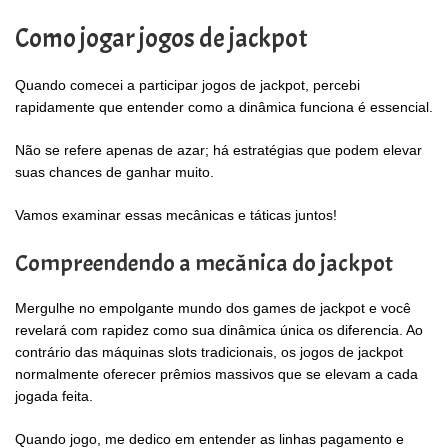
Como jogar jogos de jackpot
Quando comecei a participar jogos de jackpot, percebi
rapidamente que entender como a dinâmica funciona é essencial.
Não se refere apenas de azar; há estratégias que podem elevar
suas chances de ganhar muito.
Vamos examinar essas mecânicas e táticas juntos!
Compreendendo a mecânica do jackpot
Mergulhe no empolgante mundo dos games de jackpot e você
revelará com rapidez como sua dinâmica única os diferencia. Ao
contrário das máquinas slots tradicionais, os jogos de jackpot
normalmente oferecer prêmios massivos que se elevam a cada
jogada feita.
Quando jogo, me dedico em entender as linhas pagamento e