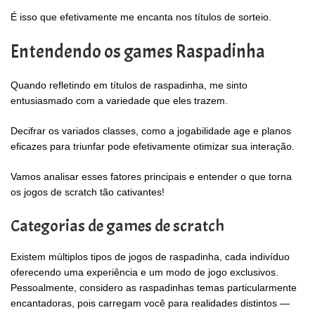
É isso que efetivamente me encanta nos títulos de sorteio.
Entendendo os games Raspadinha
Quando refletindo em títulos de raspadinha, me sinto
entusiasmado com a variedade que eles trazem.
Decifrar os variados classes, como a jogabilidade age e planos
eficazes para triunfar pode efetivamente otimizar sua interação.
Vamos analisar esses fatores principais e entender o que torna
os jogos de scratch tão cativantes!
Categorias de games de scratch
Existem múltiplos tipos de jogos de raspadinha, cada indivíduo
oferecendo uma experiência e um modo de jogo exclusivos.
Pessoalmente, considero as raspadinhas temas particularmente
encantadoras, pois carregam você para realidades distintos —