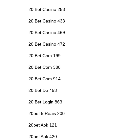
20 Bet Casino 253
20 Bet Casino 433
20 Bet Casino 469
20 Bet Casino 472
20 Bet Com 199
20 Bet Com 388
20 Bet Com 914
20 Bet De 453
20 Bet Login 863
20bet 5 Reais 200
20bet Apk 121
20bet Apk 420