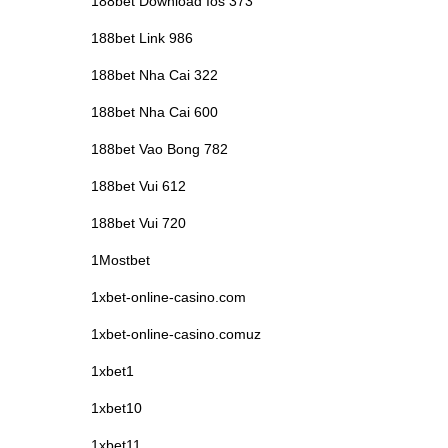
188bet Download Ios 373
188bet Link 986
188bet Nha Cai 322
188bet Nha Cai 600
188bet Vao Bong 782
188bet Vui 612
188bet Vui 720
1Mostbet
1xbet-online-casino.com
1xbet-online-casino.comuz
1xbet1
1xbet10
1xbet11