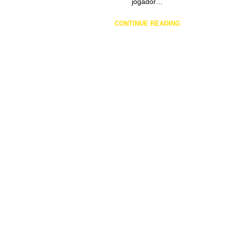
jogador…
CONTINUE READING