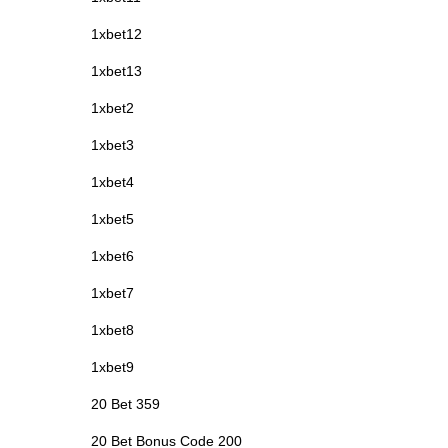
1xbet12
1xbet13
1xbet2
1xbet3
1xbet4
1xbet5
1xbet6
1xbet7
1xbet8
1xbet9
20 Bet 359
20 Bet Bonus Code 200