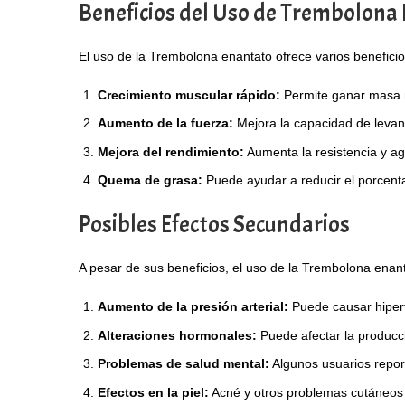
Beneficios del Uso de Trembolona
El uso de la Trembolona enantato ofrece varios beneficio
Crecimiento muscular rápido:
Permite ganar masa 
Aumento de la fuerza:
Mejora la capacidad de levan
Mejora del rendimiento:
Aumenta la resistencia y agi
Quema de grasa:
Puede ayudar a reducir el porcent
Posibles Efectos Secundarios
A pesar de sus beneficios, el uso de la Trembolona enan
Aumento de la presión arterial:
Puede causar hipert
Alteraciones hormonales:
Puede afectar la producc
Problemas de salud mental:
Algunos usuarios repo
Efectos en la piel:
Acné y otros problemas cutáneos