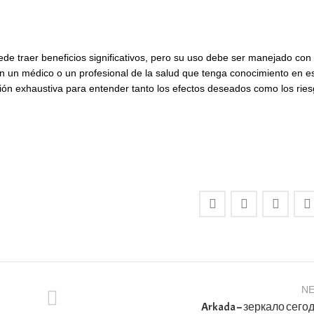
e traer beneficios significativos, pero su uso debe ser manejado con 
n un médico o un profesional de la salud que tenga conocimiento en e
ción exhaustiva para entender tanto los efectos deseados como los rie
N
Arkada – зеркало сего