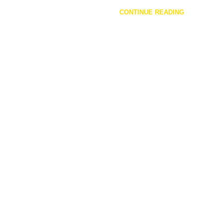
CONTINUE READING