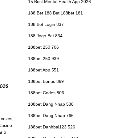
15 Best Mental Health App 2026
188 Bet 188 Bet 188bet 181
188 Bet Login 837
188 Jogo Bet 834
188bet 250 706
188bet 250 939
188bet App 551
188bet Bonus 869
icos
188bet Codes 806
188bet Dang Nhap 538
188bet Dang Nhap 766
 vezes,
 Casino
188bet Danhbai123 526
ar o