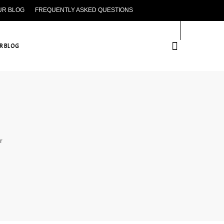
UR BLOG
FREQUENTLY ASKED QUESTIONS
CONTACT US
R BLOG
r