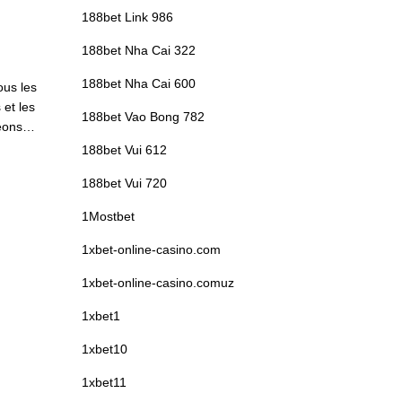
188bet Link 986
188bet Nha Cai 322
188bet Nha Cai 600
ous les
 et les
188bet Vao Bong 782
geons…
188bet Vui 612
188bet Vui 720
1Mostbet
1xbet-online-casino.com
1xbet-online-casino.comuz
1xbet1
1xbet10
1xbet11