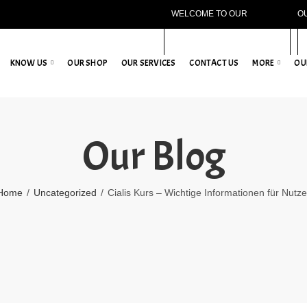
WELCOME TO OUR
O
WEBSITE!
KNOW US
OUR SHOP
OUR SERVICES
CONTACT US
MORE
OU
Our Blog
Home
Uncategorized
Cialis Kurs – Wichtige Informationen für Nutze