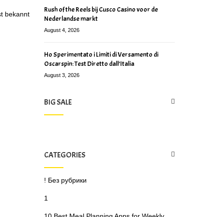
Rush of the Reels bij Cusco Casino voor de
ist bekannt
Nederlandse markt
August 4, 2026
Ho Sperimentato i Limiti di Versamento di
Oscarspin: Test Diretto dall’Italia
August 3, 2026
BIG SALE
CATEGORIES
! Без рубрики
1
10 Best Meal Planning Apps for Weekly