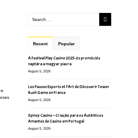
Recent
Popular
A Festival Play Casino 2025-ös promóciós
naptára a magyar piacra
August 5, 2026
Les Pauses Esports et l’Art de Découvrir Tower
re
Rush Game en France
urses
August 5, 2026
Spinsy Casino – Criação para os Autênticos
Amantes de Casino em Portugal
August 5, 2026