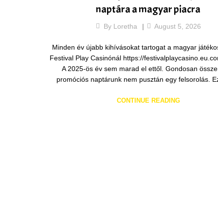
naptára a magyar piacra
By
Loretha
August 5, 2026
Minden év újabb kihívásokat tartogat a magyar játék
Festival Play Casinónál https://festivalplaycasino.eu.c
A 2025-ös év sem marad el ettől. Gondosan össze
promóciós naptárunk nem pusztán egy felsorolás. 
CONTINUE READING