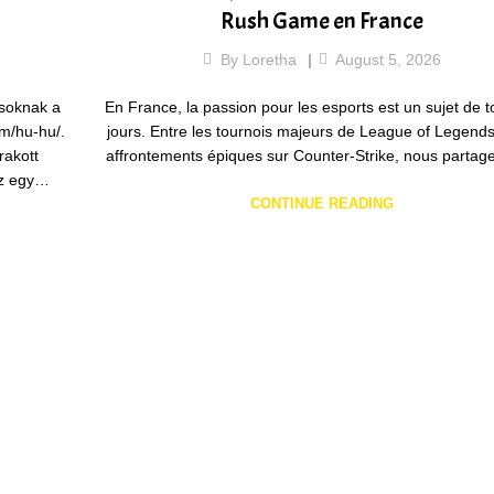
Rush Game en France
By
Loretha
August 5, 2026
osoknak a
En France, la passion pour les esports est un sujet de t
om/hu-hu/.
jours. Entre les tournois majeurs de League of Legends
rakott
affrontements épiques sur Counter-Strike, nous parta
Ez egy…
CONTINUE READING