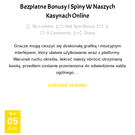
Bezpłatne Bonusy I Spiny W Naszych
Kasynach Online
By
Loretha
Hell Spin Bonus 272
0
Comments
Share
Gracze mogą cieszyć się doskonałą grafiką i intuicyjnym
interfejsem, który ułatwia użytkowanie wraz z platformy.
Warunek ruchu określa, ilekroć należy obrócić otrzymaną
kwotą, przedtem zostanie przeniesiona do odwiedzenia salda
ogólnego.…
CONTINUE READING
Nov
05
2025