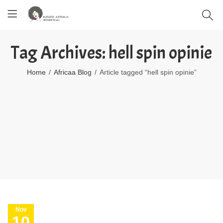
Tag Archives: hell spin opinie
Home
Africaa Blog
Article tagged “hell spin opinie”
Nov
10