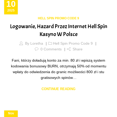
10
2025
HELL SPIN PROMO CODE 9
Logowanie, Hazard Przez Internet Hell Spin
Kasyno W Polsce
By
Loretha
Hell Spin Promo Code 9
0
Comments
Share
Fani, którzy doładują konto za min. 80 zł i wpiszą system
kodowania bonusowy BURN, otrzymają 50% od momentu
wpłaty do odwiedzenia do granic możliwości 800 zł i stu
gratisowych spinów…
CONTINUE READING
Nov