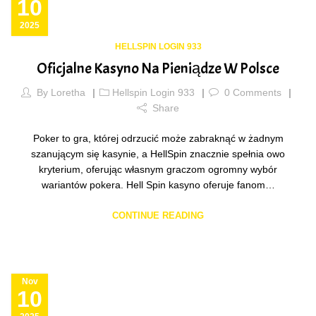
10
2025
HELLSPIN LOGIN 933
Oficjalne Kasyno Na Pieniądze W Polsce
By
Loretha
Hellspin Login 933
0
Comments
Share
Poker to gra, której odrzucić może zabraknąć w żadnym
szanującym się kasynie, a HellSpin znacznie spełnia owo
kryterium, oferując własnym graczom ogromny wybór
wariantów pokera. Hell Spin kasyno oferuje fanom…
CONTINUE READING
Nov
10